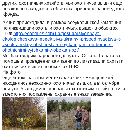
других охотничьих хозяйств, чьи охотничьи вышки еще
незаконно находятся в обьектах природно-заповедного
фонда.
Акция происходила в рамках всеукраинской кампании
по ликвидации охоты и охотничьих вышек в обьектах
ПЗФ
http://ecoethics.com.ua/
gosudarstvennaya-
ekologicheskaya-inspektsiya-
ukrainyi-prisoedinyaetsya-k-
vseukrainskoy-obshhestvennoy-
kampanii-po-borbe-s-
ohotnichimi-vyishkami-v-
obektah-pzf/
Мы благодарим народного депутата Остапа Еднака за
помощь в проведении кампании по ликвидации охоты и
охотничьих вышек в обьектах ПЗФ
На фото:
еще летом на этом месте в заказнике Ржищевский
находились незаконно охотничьи вышки, а в октябре
они уже были демонтированы охотничьим хозяйством, а
вместо них поставлены охранные знаки заказника