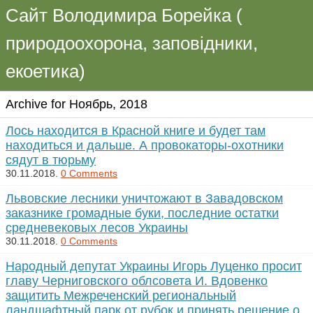
Сайт Володимира Борейка (
природоохорона, заповідники,
екоетика)
Archive for Ноябрь, 2018
Лось находится в Красной книге и будет там
находиться и дальше. А провокаторы-охотники
сядут в тюрьму
30.11.2018.
0 Comments
Львовские лесники уничтожают в Завадовском
заказнике громадные буки, последние остатки
средневековых лесов Украины
30.11.2018.
0 Comments
Народный депутат Украины Игорь Луценко просит
главу Черниговского облсовета И. Вдовенко
защитить Межреченский региональный
ландшафтный парк от рубок и принять решение о