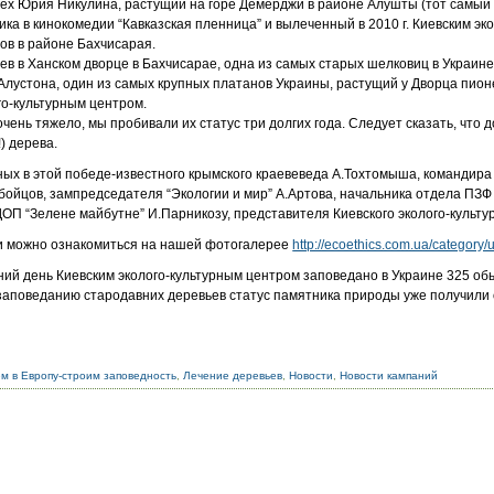
ех Юрия Никулина, растущий на горе Демерджи в районе Алушты (тот самый 
ка в кинокомедии “Кавказская пленница” и вылеченный в 2010 г. Киевским эк
ов в районе Бахчисарая.
ев в Ханском дворце в Бахчисарае, одна из самых старых шелковиц в Украине
лустона, один из самых крупных платанов Украины, растущий у Дворца пионер
о-культурным центром.
ень тяжело, мы пробивали их статус три долгих года. Следует сказать, что 
) дерева.
ых в этой победе-известного крымского краевеведа А.Тохтомыша, командира
 бойцов, зампредседателя “Экологии и мир” А.Артова, начальника отдела ПЗ
ДОП “Зелене майбутне” И.Парникозу, представителя Киевского эколого-культ
и можно ознакомиться на нашей фотогалерее
http://ecoethics.com.ua/category/
ний день Киевским эколого-культурным центром заповедано в Украине 325 обь
заповеданию стародавних деревьев статус памятника природы уже получили 
м в Европу-строим заповедность
,
Лечение деревьев
,
Новости
,
Новости кампаний