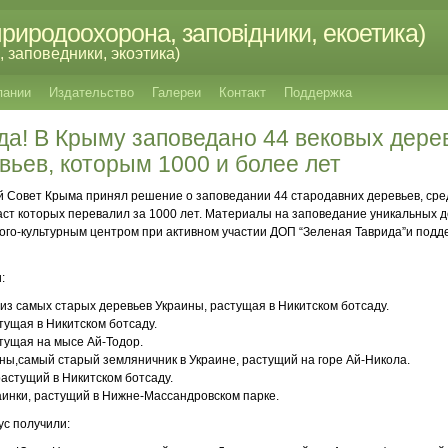
риродоохорона, заповідники, екоетика)
 заповедники, экоэтика)
пании
Издательство
Галереи
Контакт
Поддержка
а! В Крыму заповедано 44 вековых дерев
вьев, которым 1000 и более лет
ый Совет Крыма принял решение о заповедании 44 стародавних деревьев, сре
ст которых перевалил за 1000 лет. Материалы на заповедание уникальных 
ого-культурным центром при активном участии ДОП “Зеленая Таврида”и под
:
 из самых старых деревьев Украины, растущая в Никитском ботсаду.
тущая в Никитском ботсаду.
тущая на мысе Ай-Тодор.
ны,самый старый земляничник в Украине, растущий на горе Ай-Никола.
растущий в Никитском ботсаду.
раинки, растущий в Нижне-Массандровском парке.
ус получили: