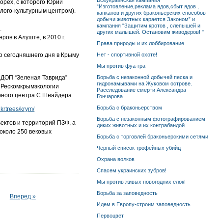
Всеукраинская кампания
орех, с которого Юрий
“Изготовление,реклама ядов,сбыт ядов ,
олого-культурным центром).
капканов и других браконьерских способов
добычи животных карается Законом” и
кампания "Защитим кротов , слепышей и
.
других малышей. Остановим живодеров! "
ов в Алуште, в 2010 г.
Права природы и их лоббирование
до сегодняшнего дня в Крыму
Нет - спортивной охоте!
Мы против фуа-гра
 ДОП “Зеленая Таврида”
Борьба с незаконной добычей песка и
гидронамывами на Жуковом острове.
Ф Рескомкрымэкологии
Расследование смерти Александра
урного центра С.Шнайдера.
Гончарова
Борьба с браконьерством
ukrtrees/krym/
Борьба с незаконным фотографированием
ектов и территорий ПЗФ, а
диких животных и их контрабандой
около 250 вековых
Борьба с торговлей браконьерскими сетями
Черный список трофейных убийц
Охрана волков
Спасем украинских зубров!
Мы против живых новогодних елок!
Борьба за заповедность
Вперед »
Идем в Европу-строим заповедность
Первоцвет