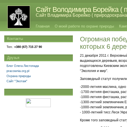
Сайт Володимира Борейка ( п
Сайт Владимира Борейко ( природоохрана,
Главная
О моей работе по охране природы
Кам
Огромная побед
Контакты
которых 6 дере
Тел.:
+380 (67) 715 27 90
21 декабря 2011 г. Верховн
Друзья
выдающихся деревьев, возра
подготовлены Киевским экол
Блог Олега Листопада
“Экология и мир”.
pracownia.org.pl
Охрана природы
Заповедный статут получили
Сайт "Экотаж"
-2000-летняя маслина, одно
-1700-летняя фисташка, рас
-1000-летняя фисташка, рас
-1300-летний земляничник Е
-1000-летний земляничник, 
- 1000-летний тисс Леси Ук
Кроме того заповедный стат