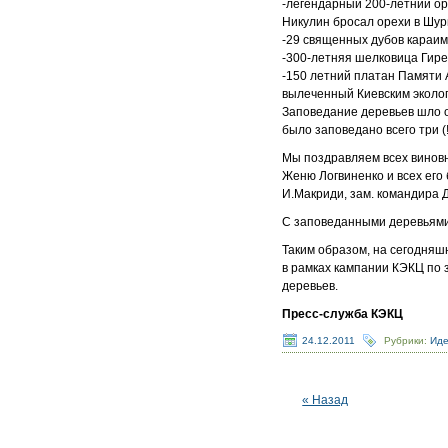
-легендарный 200-летний ор
Никулин бросал орехи в Шури
-29 священных дубов караим
-300-летняя шелковица Гире
-150 летний платан Памяти А
вылеченный Киевским эколог
Заповедание деревьев шло оч
было заповедано всего три (!
Мы поздравляем всех виновн
Женю Логвиненко и всех его
И.Макриди, зам. командира 
С заповеданными деревьям
Таким образом, на сегодняш
в рамках кампании КЭКЦ по 
деревьев.
Пресс-служба КЭКЦ
24.12.2011
Рубрики:
Иде
« Назад