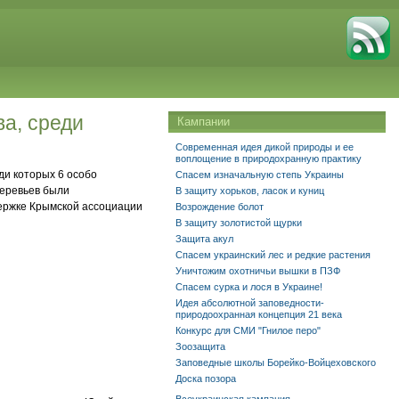
а, среди
Кампании
Современная идея дикой природы и ее
воплощение в природохранную практику
ди которых 6 особо
Спасем изначальную степь Украины
деревьев были
В защиту хорьков, ласок и куниц
держке Крымской ассоциации
Возрождение болот
В защиту золотистой щурки
Защита акул
Спасем украинский лес и редкие растения
Уничтожим охотничьи вышки в ПЗФ
Спасем сурка и лося в Украине!
Идея абсолютной заповедности-
природоохранная концепция 21 века
Конкурс для СМИ "Гнилое перо"
Зоозащита
Заповедные школы Борейко-Войцеховского
Доска позора