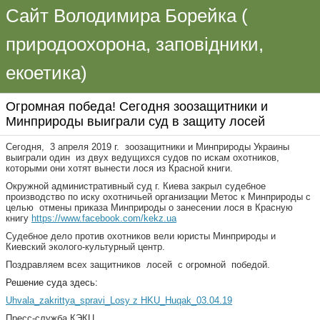
Сайт Володимира Борейка (
природоохорона, заповідники,
екоетика)
Огромная победа! Сегодня зоозащитники и
Минприроды выиграли суд в защиту лосей
Сегодня, 3 апреля 2019 г. зоозащитники и Минприроды Украины
выиграли один из двух ведущихся судов по искам охотников,
которыми они хотят вынести лося из Красной книги.
Окружной административный суд г. Киева закрыл судебное
производство по иску охотничьей организации Метос к Минприроды с
целью отмены приказа Минприроды о занесении лося в Красную
книгу
https://www.facebook.com/kekz.ua
Судебное дело против охотников вели юристы Минприроды и
Киевский эколого-культурный центр.
Поздравляем всех защитников лосей с огромной победой.
Решение суда здесь:
Uhvala_zakrittya_spravi_Losy z HKU_Huqak_03.04.19
Пресс-служба КЭКЦ