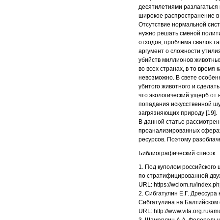
десятилетиями разлагаться 
широкое распространение в Р
Отсутствие нормальной сист
нужно решать сменой полит
отходов, проблема свалок та
аргумент о сложности утили
убийств миллионов животных
во всех странах, в то время
невозможно. В свете особен
убитого животного и сделать
что экологический ущерб от
попадания искусственной шу
загрязняющих природу [19].
В данной статье рассмотре
проанализированных сферах
ресурсов. Поэтому разоблач
Библиографический список:
1. Под куполом российского
по стратифицированной дву
URL: https://wciom.ru/index
2. Сибгатулин Е.Г. Дрессура
Сибгатулина на Балтийском 
URL: http://www.vita.org.ru/a