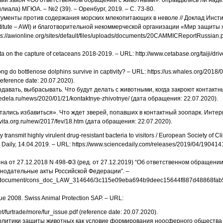
ый закон «Об ответственном обращении с животными»: оправдались ли наде
лиала) МГЮА. – №2 (39). – Оренбург, 2019. – С. 73-80.
Аргументы против содержания морских млекопитающих в неволе // Доклад Инст
stitute – AWI) и благотворительной некоммерческой организации «Мир защиты 
tps://awionline.org/sites/default/files/uploads/documents/20CAMMICReportRussia
a on the capture of cetaceans 2018-2019. – URL: http://www.cetabase.org/taiji/drive
ng do bottlenose dolphins survive in captivity? – URL: https://us.whales.org/2018
(reference date: 20.07.2020).
родавать, выбрасывать. Что будут делать с животными, когда закроют контактны
kiedela.ru/news/2020/01/21/kontaktnye-zhivotnye/ (дата обращения: 22.07.2020).
пытались избавиться». Что ждет зверей, попавших в контактный зоопарк. Инт
vita.org.ru/new/2017/fev/18.htm (дата обращения: 22.07.2020).
ly transmit highly virulent drug-resistant bacteria to visitors / European Society of C
e Daily, 14.04.2019. – URL: https://www.sciencedaily.com/releases/2019/04/19041
она от 27.12.2018 N 498-ФЗ (ред. от 27.12.2019) “Об ответственном обращени
нодательные акты Российской Федерации”. –
.ru/document/cons_doc_LAW_314646/3c115e09eba694b9deec15644f887d48868fab
sue 2008. Swiss Animal Protection SAP. – URL:
et/furtrade/more/fur_issue.pdf (reference date: 20.07.2020).
 политики защиты животных как условие формирования ноосферного общества