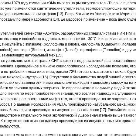
алёком 1979 году компания «3М» вывела на рынок утеплитель Thinsulate, пре
час уже применяются синтетические утеплители, терморегулирующие матери
, управляемыми со смартфона [13]. Разработчики из Университета Мэрилен
лоотдачу по мере надобности [14]. Её массовое применение – пока дело буду
, утеплителей семейства «Арктик», разработанных специалистами НИИ НМ и
го волокна и способных выдержать морозы ниже –30°С, и использование син
 тинсулейта (Thinsulate), холлофила (Hollofil), квалофила (Quallowfill), поларг
bertech), шелтера (Shelter), изософта (Izosoft), термофинна (Termofinn) и дру
, заменяющих натуральный мех [15].
натурального меха в странах СНГ состоит в недостаточной распространённо
ебления. Проведённое в Минске социологическое исследование показало, что
и потребления меха животных, однако 72% готовы отказаться от меха в буд
нке меховой индустрии [16]. Отсутствие у большинства людей знаний о жесто
жностях его замены этичными аналогами приводит к широкому спросу на натур
йств миллионов пушных зверьков. Но опрос показал и наличие у людей готов
дпочтения по мере приобретения знаний, что вселяет надежду на улучшение
ха широко распространили миф о том, что его производство не загрязняет 
оборот. По данным исследования PETA, производство натурального меха, кожи
разы больше, чем производство искусственных аналогов [17]. Российские исс
зводством натурального меха экологический ущерб значительно выше такого
. К тому же не вся этичная одежда производится из искусственных материало
пользуются.
рального меха приводят аргумент о сложности утилизации: что искусственна