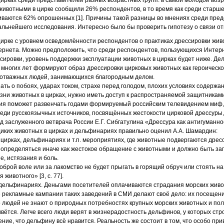
ирках среди представителей разных возрастных групп: в самой молодой возра
животными в цирке сообщили 26% респондентов, в то время как среди старше
иваются 62% опрошенных [1]. Причины такой разницы во мнениях среди пре
альнейшего исследования. Интересно было бы проверить гипотезу о связи о
ирке с уровнем осведомлённости респондентов о практиках дрессировки жив
ернета. Можно предположить, что среди респондентов, пользующихся Интер
ировки, уровень поддержки эксплуатации животных в цирках будет ниже. Дело
многих лет формируют образ дрессировки цирковых животных как героической
к отважных людей, занимающихся благородным делом.
нать о побоях, ударах током, страхе перед голодом, плохих условиях содержа
изни животных в цирках, нужно иметь доступ к распространяемой защитника
ия поможет развенчать годами формируемый российским телевидением миф,
реди русскоязычных источников, посвящённых жестокости цирковой дрессур
д заслуженного ветврача России Е.Г. Сибгатулина «Дрессура как антигуманн
 диких животных в цирках и дельфинариях правильно оценил А.А. Шамардин:
цирках, дельфинариях и т.п. мероприятиях, где животные подвергаются дре
 определяться иначе как жестокое обращение с животными и должно быть з
е, истязания и боль.
оброй воле или за лакомство не будет прыгать в горящий обруч или стоять на
животного» [3, с. 77].
дельфинариях. Деньгами посетителей оплачиваются страдания морских живо
рекламные кампании таких заведений в СМИ делают своё дело: их посещен
 людей не знают о природных потребностях крупных морских животных и пола
ётся. Легче всего люди верят в жизнерадостность дельфинов, у которых ст
ение, что дельфину всё нравится. Реальность же состоит в том, что особо п