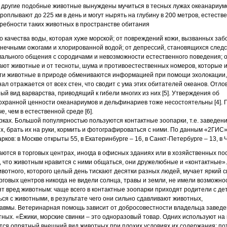
и другие подобные животные вынуждены мучиться в тесных лужах океанариум
оплывают до 225 км в день и могут нырять на глубину в 200 метров, естеств
ребности таких животных в пространстве обитания
ого качества воды, которая хуже морской; от повреждений кожи, вызванных з
нечными ожогами и хлорированной водой; от депрессий, становящихся следс
мального общения с сородичами и невозможности естественного поведения; о
ют животные и от тесноты, шума и противоестественных номеров, которые 
эти животные в природе обмениваются информацией при помощи эхолокации,
л отражается от всех стен, что сводит с ума этих обитателей океанов. Отло
й вид варварства, приводящий к гибели многих из них [5]. Утверждения об
охранной ценности океанариумов и дельфинариев тоже несостоятельны [4].
е, чем в естественной среде [6].
рках. Большой популярностью пользуются контактные зоопарки, т.е. заведени
их, брать их на руки, кормить и фотографироваться с ними. По данным «2ГИС
рков: в Москве открыты 55, в Екатеринбурге – 16, в Санкт-Петербурге – 13, в 
гаются в торговых центрах, иногда в офисных зданиях или в хозяйственных по
, что животным нравится с ними общаться, они дружелюбные и «контактные»
вотного, которого целый день тискают десятки разных людей, мучает яркий с
говых центров никогда не видели солнца, травы и земли, не имели возможнос
т вред животным: чаще всего в контактные зоопарки приходят родители с дет
ься с животными, в результате чего они сильно сдавливают животных,
равмы. Ветеринарная помощь зависит от добросовестности владельца заведен
тных. «Ёжики, морские свинки – это одноразовый товар. Одних используют на
ется опрятный внешний вид животных при плохих условиях их содержания: п