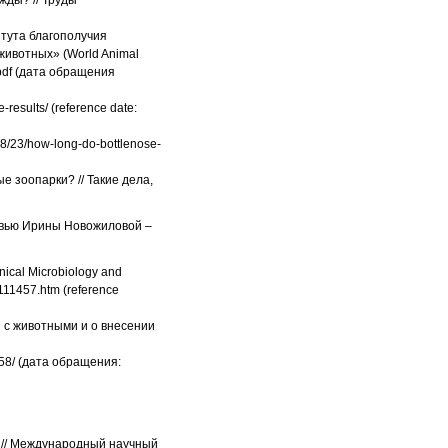
жды? // Труды
итута благополучия
животных» (World Animal
n.pdf (дата обращения
-results/ (reference date:
/08/23/how-long-do-bottlenose-
е зоопарки? // Такие дела,
ервью Ирины Новожиловой –
linical Microbiology and
4111457.htm (reference
и с животными и о внесении
58/ (дата обращения:
 // Международный научный