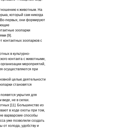
отношению к животным. На
рька, который сам никогда
. Во-первых, они формируют
вующие
онтактные зоопарки
ми [9].
т контактных зоопарков с
тных в культурно-
кого контакта с животными,
е организации мероприятий,
ия осуществляются при
сновной целью деятельности
оопарки становятся
ы появятся укрытия для
 виде, не в силах.
тных [11]. Большинство из
вают в ходе охоты при том,
кие варварские способы
есса уже позволили создать
 от холода, удобству и