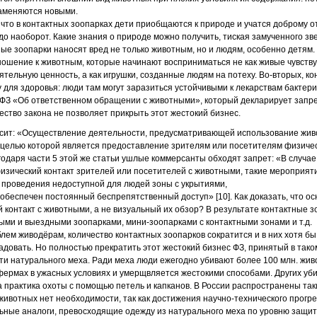
заменяются новыми.
что в контактных зоопарках дети приобщаются к природе и учатся доброму 
до наоборот. Какие знания о природе можно получить, тиская замученного зве
ые зоопарки наносят вред не только животным, но и людям, особенно детям
ношение к животным, которые начинают восприниматься не как живые чувст
тельную ценность, а как игрушки, созданные людям на потеху. Во-вторых, к
для здоровья: люди там могут заразиться устойчивыми к лекарствам бактерия
т ФЗ «Об ответственном обращении с животными», который декларирует запре
чество закона не позволяет прикрыть этот жестокий бизнес.
ласит: «Осуществление деятельности, предусматривающей использование живо
целью которой является предоставление зрителям или посетителям физичес
агодаря части 5 этой же статьи ушлые коммерсанты обходят запрет: «В случа
изический контакт зрителей или посетителей с животными, такие мероприят
х проведения недоступной для людей зоны с укрытиями,
обеспечен постоянный беспрепятственный доступ» [10]. Как доказать, что о
 контакт с животными, а не визуальный их обзор? В результате контактные з
ыми и выездными зоопарками, мини-зоопарками с контактными зонами и т.д.
блем живодёрам, количество контактных зоопарков сократится и в них хотя б
адовать. Но полностью прекратить этот жестокий бизнес ФЗ, принятый в таком
ти натурального меха. Ради меха люди ежегодно убивают более 100 млн. живо
ермах в ужасных условиях и умерщвляется жестокими способами. Других уби
на практика охоты с помощью петель и капканов. В России распространены та
 животных нет необходимости, так как достижения научно-технического прогр
ьные аналоги, превосходящие одежду из натурального меха по уровню защиты