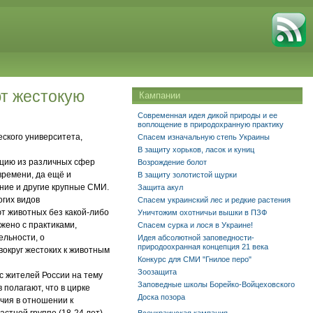
т жестокую
Кампании
Современная идея дикой природы и ее
воплощение в природохранную практику
ского университета,
Спасем изначальную степь Украины
В защиту хорьков, ласок и куниц
ацию из различных сфер
Возрождение болот
времени, да ещё и
В защиту золотистой щурки
ние и другие крупные СМИ.
Защита акул
гих видов
Спасем украинский лес и редкие растения
ют животных без какой-либо
Уничтожим охотничьи вышки в ПЗФ
жено с практиками,
Спасем сурка и лося в Украине!
ельности, о
Идея абсолютной заповедности-
природоохранная концепция 21 века
вокруг жестоких к животным
Конкурс для СМИ "Гнилое перо"
Зоозащита
с жителей России на тему
Заповедные школы Борейко-Войцеховского
полагают, что в цирке
Доска позора
чия в отношении к