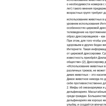
использованию животных в ц
о необходимости номеров с 
лет) такого мнения придерж
возрастных групп требуют д
использованию животных в ц
уровнем использования Инт
особенностях цирковой дресс
телевидение на протяжении 
образ дрессировщиков – ка
При этом, для того чтобы уз
здоровьем и других бедах ж
Интернете. Такая информац
от цирковой дрессировки. С
известность приобрёл Докла
обществе» [2]. Дрессировку
«Использование животных в 
различных трюков, не может
диких животных – это насили
Дикое животное никогда по д
себе противоестественно для 
2. Мифы об океанариумах и 
дельфинариях. Масштабные 
среди граждан. Большинство
дельфинариях им хорошо жив
улыбку, и создаётся впечатл