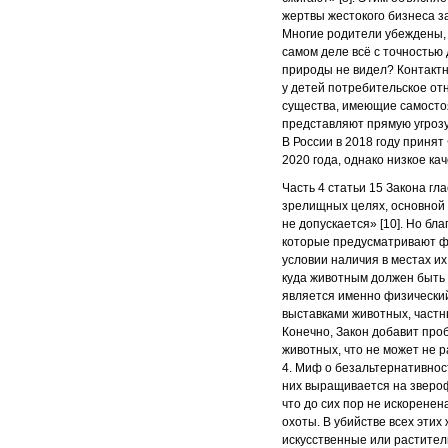
жертвы жестокого бизнеса 
Многие родители убеждены, 
самом деле всё с точностью 
природы не видел? Контактн
у детей потребительское от
существа, имеющие самостоя
представляют прямую угрозу 
В России в 2018 году приня
2020 года, однако низкое ка
Часть 4 статьи 15 Закона г
зрелищных целях, основной 
не допускается» [10]. Но бл
которые предусматривают ф
условии наличия в местах и
куда животным должен быть 
является именно физический
выставками животных, частн
Конечно, Закон добавит про
животных, что не может не р
4. Миф о безальтернативнос
них выращивается на звероф
что до сих пор не искорене
охоты. В убийстве всех этих
искусственные или растител