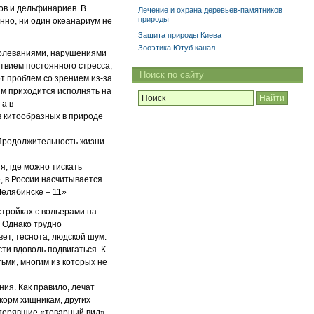
ов и дельфинариев. В
Лечение и охрана деревьев-памятников
природы
енно, ни один океанариум не
Защита природы Киева
Зооэтика Ютуб канал
аболеваниями, нарушениями
твием постоянного стресса,
Поиск по сайту
т проблем со зрением из-за
им приходится исполнять на
 а в
в китообразных в природе
 Продолжительность жизни
я, где можно тискать
», в России насчитывается
Челябинске – 11»
стройках с вольерами на
. Однако трудно
вет, теснота, людской шум.
ти вдоволь подвигаться. К
ьми, многим из которых не
ия. Как правило, лечат
 корм хищникам, других
отерявшие «товарный вид»