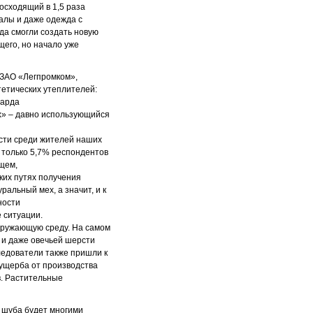
восходящий в 1,5 раза
алы и даже одежда с
да смогли создать новую
щего, но начало уже
 ЗАО «Легпромком»,
тетических утеплителей:
варда
гих» – давно использующийся
сти среди жителей наших
 только 5,7% респондентов
ущем,
ких путях получения
альный мех, а значит, и к
ности
 ситуации.
окружающую среду. На самом
 и даже овечьей шерсти
ледователи также пришли к
 ущерба от производства
в. Растительные
я шуба будет многими