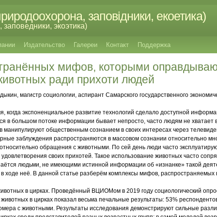
риродоохорона, заповідники, екоетика)
 заповедники, экоэтика)
пании
Издательство
Галереи
Контакт
Поддержка
транённых мифов, которыми оправдываю
животных ради прихоти людей
ыкин, магистр социологии, аспирант Самарского государственного экономиче
емя, когда экспоненциальное развитие технологий сделало доступной информ
ся в большом потоке информации бывает непросто, часто людям не хватает 
в манипулируют общественным сознанием в своих интересах через телевиде
ярные заблуждения распространяются в массовом сознании относительно мно
и относительно обращения с животными. По сей день люди часто эксплуатиру
 удовлетворения своих прихотей. Такое использование животных часто сопря
наётся людьми, не имеющими истинной информации об «изнанке» такой деят
в ходе неё. В данной статье разберём комплексы мифов, распространяемых 
ивотных в цирках. Проведённый ВЦИОМом в 2019 году социологический опро
животных в цирках показал весьма печальные результаты: 53% респондентов 
омера с животными. Результаты исследования демонстрируют сильные разли