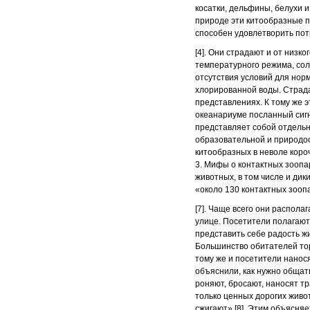
косатки, дельфины, белухи 
природе эти китообразные пр
способен удовлетворить пот
[4]. Они страдают и от низк
температурного режима, сол
отсутствия условий для нор
хлорированной воды. Страда
представлениях. К тому же 
океанариуме посланный сигна
представляет собой отдельны
образовательной и природо
китообразных в неволе короч
3. Мифы о контактных зоопа
животных, в том числе и дик
«около 130 контактных зоопа
[7]. Чаще всего они распола
улице. Посетители полагают
представить себе радость жи
Большинство обитателей тор
тому же и посетители нанося
объяснили, как нужно общат
роняют, бросают, наносят т
только ценных дорогих живо
сжигают» [8]. Этим объясня