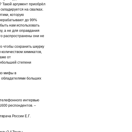
е? Такой аргумент приобрёл
складируется на свалках.
тики, которую
ерерабатывают до 99%
 быть нам использовать
у, а не для оправдания
то распространены они не
го чтобы сохранить шкурку
м количеством химикатов,
даже от
наибольшей степени
ко мифы в
и обладателями больших
м телефонного интервью
600 респондентов. –
тврача России Е.Г.