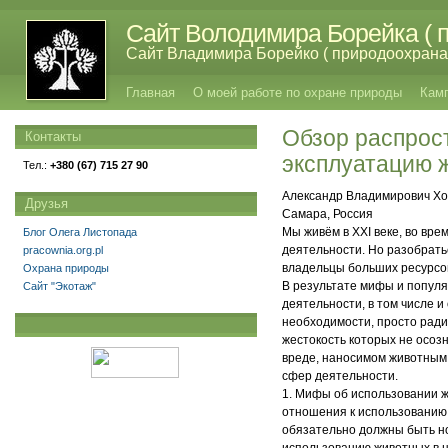
Сайт Володимира Борейка ( п
Сайт Владимира Борейко ( природоохрана,
Главная
О моей работе по охране природы
Кам
Обзор распрос
Контакты
эксплуатацию 
Тел.:
+380 (67) 715 27 90
Александр Владимирович Ход
Друзья
Самара, Россия
Мы живём в XXI веке, во вр
Блог Олега Листопада
деятельности. Но разобрать
pracownia.org.pl
владельцы больших ресурсо
Охрана природы
В результате мифы и попул
Сайт "Экотаж"
деятельности, в том числе 
необходимости, просто ради
жестокость которых не осоз
вреде, наносимом животным 
сфер деятельности.
1. Мифы об использовании ж
отношения к использованию 
обязательно должны быть н