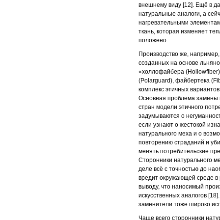
внешнему виду [12]. Ещё в д
натуральные аналоги, а сей
нагревательными элементами
ткань, которая изменяет теп
положено.
Производство же, например
созданных на основе льняно
«холлофайбера (Нollowfiber),
(Polarguard), файбертека (Fi
комплекс этичных вариантов
Основная проблема замены 
стран модели этичного потр
задумываются о негуманност
если узнают о жестокой изна
натурального меха и о возмо
повторению страданий и уби
менять потребительские пре
Сторонники натурального ме
деле всё с точностью до на
вредит окружающей среде в 
выводу, что наносимый прои
искусственных аналогов [18]
заменители тоже широко ис
Чаще всего сторонники нату