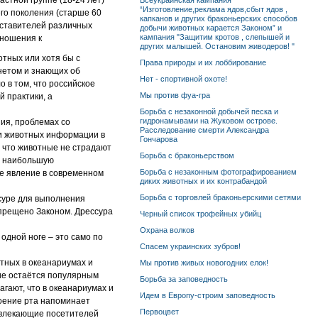
стной группе (18-24 лет)
Всеукраинская кампания
“Изготовление,реклама ядов,сбыт ядов ,
го поколения (старше 60
капканов и других браконьерских способов
дставителей различных
добычи животных карается Законом” и
кампания "Защитим кротов , слепышей и
тношения к
других малышей. Остановим живодеров! "
отных или хотя бы с
Права природы и их лоббирование
нетом и знающих об
Нет - спортивной охоте!
 в том, что российское
Мы против фуа-гра
 практики, а
Борьба с незаконной добычей песка и
гидронамывами на Жуковом острове.
ния, проблемах со
Расследование смерти Александра
ми животных информации в
Гончарова
 что животные не страдают
Борьба с браконьерством
ы, наибольшую
Борьба с незаконным фотографированием
ое явление в современном
диких животных и их контрабандой
Борьба с торговлей браконьерскими сетями
ссуре для выполнения
апрещено Законом. Дрессура
Черный список трофейных убийц
Охрана волков
 одной ноге – это само по
Спасем украинских зубров!
тных в океанариумах и
Мы против живых новогодних елок!
ие остаётся популярным
Борьба за заповедность
гают, что в океанариумах и
Идем в Европу-строим заповедность
роение рта напоминает
Первоцвет
ривлекающие посетителей