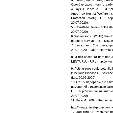
3. Шамардин А.А. Федеральн
Оренбургского института (фи
4. Роуз Н. Парсонс E.C.M. 
животных (Animal Welfare In
Protection – WAP). – URL: ht
20.07.2020).
5. Ceta-Base Review of the dat
20.07.2020).
6. Williamson C. (2018) How lo
dolphins-survive-in-captivity/ 
7. Булгакова Е. Усыплять, п
21.01.2020. – URL: https://ta
8. «Енот ослеп, от него по
LENTA.RU. – URL: http://www.
9. Petting zoos could potential
Infectious Diseases. – Scienc
date: 20.07.2020).
10. Ст. 15 Федерального зак
изменений в отдельные зако
URL: http://www.consultant
22.07.2020).
11. Rissi M. (2008) The Fur Is
http://www.animal-protection.n
12. Ходыкин А.В. Развитие