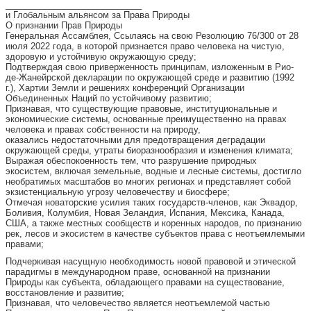
____________________________
и Глобальным альянсом за Права Природы
О признании Прав Природы
Генеральная Ассамблея, Ссылаясь на свою Резолюцию 76/300 от 28
июля 2022 года, в которой признается право человека на чистую,
здоровую и устойчивую окружающую среду;
Подтверждая свою приверженность принципам, изложенным в Рио-
де-Жанейрской декларации по окружающей среде и развитию (1992
г.), Хартии Земли и решениях конференций Организации
Объединенных Наций по устойчивому развитию;
Признавая, что существующие правовые, институциональные и
экономические системы, основанные преимущественно на правах
человека и правах собственности на природу,
оказались недостаточными для предотвращения деградации
окружающей среды, утраты биоразнообразия и изменения климата;
Выражая обеспокоенность тем, что разрушение природных
экосистем, включая земельные, водные и лесные системы, достигло
необратимых масштабов во многих регионах и представляет собой
экзистенциальную угрозу человечеству и биосфере;
Отмечая новаторские усилия таких государств-членов, как Эквадор,
Боливия, Колумбия, Новая Зеландия, Испания, Мексика, Канада,
США, а также местных сообществ и коренных народов, по признанию
рек, лесов и экосистем в качестве субъектов права с неотъемлемыми
правами;
Подчеркивая насущную необходимость новой правовой и этической
парадигмы в международном праве, основанной на признании
Природы как субъекта, обладающего правами на существование,
восстановление и развитие;
Признавая, что человечество является неотъемлемой частью