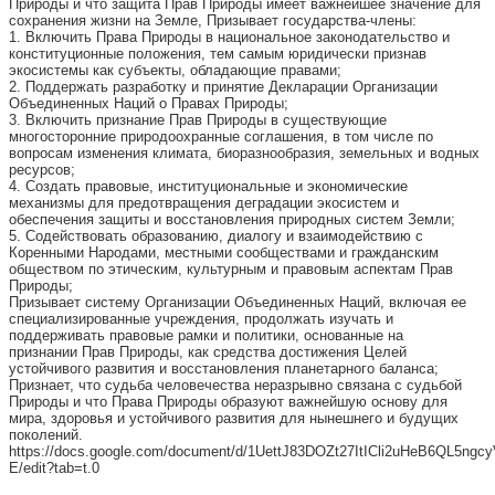
Природы и что защита Прав Природы имеет важнейшее значение для
сохранения жизни на Земле, Призывает государства-члены:
1. Включить Права Природы в национальное законодательство и
конституционные положения, тем самым юридически признав
экосистемы как субъекты, обладающие правами;
2. Поддержать разработку и принятие Декларации Организации
Объединенных Наций о Правах Природы;
3. Включить признание Прав Природы в существующие
многосторонние природоохранные соглашения, в том числе по
вопросам изменения климата, биоразнообразия, земельных и водных
ресурсов;
4. Создать правовые, институциональные и экономические
механизмы для предотвращения деградации экосистем и
обеспечения защиты и восстановления природных систем Земли;
5. Содействовать образованию, диалогу и взаимодействию с
Коренными Народами, местными сообществами и гражданским
обществом по этическим, культурным и правовым аспектам Прав
Природы;
Призывает систему Организации Объединенных Наций, включая ее
специализированные учреждения, продолжать изучать и
поддерживать правовые рамки и политики, основанные на
признании Прав Природы, как средства достижения Целей
устойчивого развития и восстановления планетарного баланса;
Признает, что судьба человечества неразрывно связана с судьбой
Природы и что Права Природы образуют важнейшую основу для
мира, здоровья и устойчивого развития для нынешнего и будущих
поколений.
https://docs.google.com/document/d/1UettJ83DOZt27ItICli2uHeB6QL5ngc
E/edit?tab=t.0