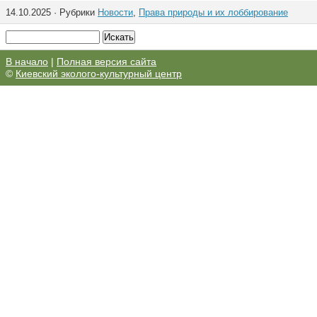
14.10.2025 · Рубрики
Новости
,
Права природы и их лоббирование
В начало
|
Полная версия сайта
©
Киевский эколого-культурный центр