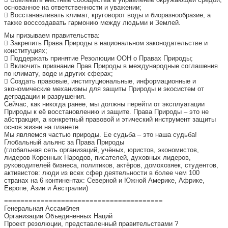
основанное на ответственности и уважении;
 Восстанавливать климат, круговорот воды и биоразнообразие, а
также воссоздавать гармонию между людьми и Землей.
Мы призываем правительства:
 Закрепить Права Природы в национальном законодательстве и
конституциях;
 Поддержать принятие Резолюции ООН о Правах Природы;
 Включить признание Прав Природы в международные соглашения
по климату, воде и других сферах;
 Создать правовые, институциональные, информационные и
экономические механизмы для защиты Природы и экосистем от
деградации и разрушения.
Сейчас, как никогда ранее, мы должны перейти от эксплуатации
Природы к её восстановлению и защите. Права Природы – это не
абстракция, а конкретный правовой и этический инструмент защиты
основ жизни на планете.
Мы являемся частью природы. Ее судьба – это наша судьба!
Глобальный альянс за Права Природы
(глобальная сеть организаций, учёных, юристов, экономистов,
лидеров Коренных Народов, писателей, духовных лидеров,
руководителей бизнеса, политиков, актёров, домохозяек, студентов,
активистов: люди из всех сфер деятельности в более чем 100
странах на 6 континентах: Северной и Южной Америке, Африке,
Европе, Азии и Австралии)
=======================================
Генеральная Ассамблея
Организации Объединенных Наций
Проект резолюции, представленный правительствами ?