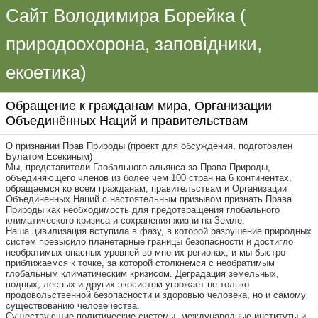
Сайт Володимира Борейка (
природоохорона, заповідники,
екоетика)
Обращение к гражданам мира, Организации
Объединённых Наций и правительствам
О признании Прав Природы (проект для обсуждения, подготовлен
Булатом Есекиным)
Мы, представители Глобального альянса за Права Природы,
объединяющего членов из более чем 100 стран на 6 континентах,
обращаемся ко всем гражданам, правительствам и Организации
Объединенных Наций с настоятельным призывом признать Права
Природы как необходимость для предотвращения глобального
климатического кризиса и сохранения жизни на Земле.
Наша цивилизация вступила в фазу, в которой разрушение природных
систем превысило планетарные границы безопасности и достигло
необратимых опасных уровней во многих регионах, и мы быстро
приближаемся к точке, за которой столкнемся с необратимым
глобальным климатическим кризисом. Деградация земельных,
водных, лесных и других экосистем угрожает не только
продовольственной безопасности и здоровью человека, но и самому
существованию человечества.
Существующие политические системы, международные институты и