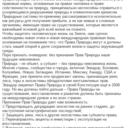
правовые нормы, основанные на правах человека и праве
собственности на природу, принципиально неспособны справиться с
ускоряющимся разрушением природы и климатическим кризисом.
Природные системы по-прежнему рассматриваются исключительно
как ресурсы для получения прибыли, а не как живые и сложные
организмы, имеющие право на существование, которые являются
важнейшей основой для всей жизни на планете.
Чтобы защитить человеческую жизнь на Земле, нам срочно
необходимы новая этика и новая международная правовая база,
основанная на понимании того, что Права Природы могут и должны
стать нашей опорой в деле сохранения жизни и защиты окружающей
среды.
Пора признать очевидное: без признания Прав Природы наше
будущее невозможно.
Природа – не объект, а субъект – без природы невозможна жизнь.
Многие страны, сообщества и города, включая Эквадор, Боливию,
Колумбию, Новую Зеландию, Испанию, Мексику, Канаду, США и
Францию, уже приняли или продвигают законы, признающие реки,
леса, горы и экосистемы обладателями неотъемлемых прав.
Эквадор закрепил Права Природы в своей Конституции ещё в 2008
году. Но мы должны пойти дальше – Права Природы на
существование, восстановление и развитие должны быть признаны
на международном уровне и во всех странах.
Признание Прав Природы дает нам возможность:
 Предотвращать деградацию экосистем на ранних стадиях, до
наступления катастрофических последствий;
 Защищать реки, леса и другие экосистемы как субъекты права;
 Перенаправлять акценты и инвестиции с эксплуатации на
восстановление;
 Вовлекать местные сообщества в управление окружающей средой,