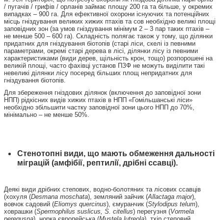
/ пугачів / грифів / орланів займає площу 200 га та більше, у окремих
випадках – 900 га. Для ефективної охорони існуючих та потенційних
місць гніздування великих хижих птахів та сов необхідно великі площі
заповідних зон (за умов гніздування мінімум 2 – 3 пар таких птахів –
не менше 500 – 600 га). Складність полягає також у тому, що ділянки
придатних для гніздування біотопів (старі ліси, скелі із певними
параметрами, окремі старі дерева в лісі, ділянки лісу із певними
характеристиками (види дерев, щільність крон, тощо) розпорошені на
великій площі, часто фахівці установ ПЗФ не можуть виділити такі
невеликі ділянки лісу посеред більших площ непридатних для
гніздування біотопів.
Для збереження гніздових ділянок (включення до заповідної зони
НПП) рідкісних видів хижих птахів в НПП «Гомільшанські ліси»
необхідно збільшити частку заповідної зони цього НПП до 70%,
мінімально – не менше 50%.
Стенотопні види, що мають обмеження дальності
міграцій (амфібії, рептилії, дрібні ссавці).
Деякі види дрібних степових, водно-болотяних та лісових ссавців
(хохуля (
Desmana moschata
), земляний зайчик (
Allactaga major
),
вовчок садовий (
Eliomys quercinus
), ємуранчик (
Stylodipus telum
),
ховрашки (
Spermophilus suslicus, S. citellus
) перегузня (
Vormela
peregusna
), норка європейська (
Mustela lutreola
), тхір степовий