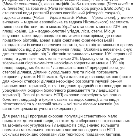
(
Mustela eversmanni
)), лісові амфібії (жаби гостроморда (
Rana arvalis =
R. terrestris
) та трав`яна (
Rana temporaria
), сіра ропуха (
Bufo bufo
)) та
стенотопні види рептилій (полоз каспійський (
Hierophis caspius
),
гадюка степова (
Pelias = Vipera renardi, Pelias = Vipera ursini
), у деяких
випадках – мідянка європейська та гадюка Нікольського) заселяють
лише певні біотопи, які в межах України становлять менше 20% від
площі країни. Це – водно-болотяні угіддя, ліси, степи. Місця
існування таких видів розділені великими територіями, де немає
придатних біотопів, ареал видів фактично фрагментований і
складається із низки невеликих ізолятів, часто від колишнього ареалу
залишилось від 2 до 20% первинної площі. Особлива небезпека існує
для степових видів: від їх біотопів залишилось менше 10% первинної
площі, а для північних степів – лише 2%. Враховуючи те, що для
збереження біорізноманіття необхідно зберегти не менше 10% від
площі природних біотопів / ландшафтів певної природної зони, усі
степові ділянки, ділянки суходільних лук та пісків потребують
охорони і у межах НПП мають бути влючені до заповідних зон (проте
для кожної степової ділянки необхідно розробити гнучкий режим
використання територій, в т.ч. і ведення традиційного господарства із
урахуванням охорони біологічного різноманіття та ландшафтів
території). Повної (в межах НПП) охорони потребують усі водно-
болотяні ландшафти (окрім ставків та водосховищ), а на півдні
лісостепової та у степовій зонах – усі типи лісових масивів (за
винятком цілком штучного походження).
Для реалізації програми охорони популяцій стенотопних мало
придатних до міграції видів, а також для збереження інтразональних
та азональних угруповань і ландшафтів слід значно збільшити
норматив мінімальних показників частки заповідних зон НПП.
Оскільки необхідно оберігати усю територію придатних біотопів,