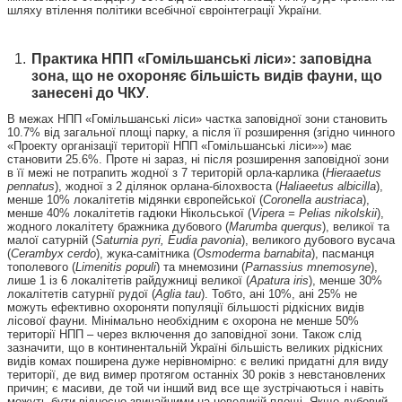
шляху втілення політики всебічної євроінтеграції України.
Практика НПП «Гомільшанські ліси»: заповідна
зона, що не охороняє більшість видів фауни, що
занесені до ЧКУ
.
В межах НПП «Гомільшанські ліси» частка заповідної зони становить
10.7% від загальної площі парку, а після її розширення (згідно чинного
«Проекту організації території НПП «Гомільшанські ліси»») має
становити 25.6%. Проте ні зараз, ні після розширення заповідної зони
в її межі не потрапить жодної з 7 територій орла-карлика (
Hieraaetus
pennatus
), жодної з 2 ділянок орлана-білохвоста (
Haliaeetus albicilla
),
менше 10% локалітетів мідянки європейської (
Coronella austriaca
),
менше 40% локалітетів гадюки Нікольської (
Vipera = Pelias nikolskii
),
жодного локалітету бражника дубового (
Marumba querqus
), великої та
малої сатурній (
Saturnia pyri, Eudia pavonia
), великого дубового вусача
(
Cerambyx cerdo
), жука-самітника (
Osmoderma barnabita
), пасманця
тополевого (
Limenitis populi
) та мнемозини (
Parnassius mnemosyne
),
лише 1 із 6 локалітетів райдужниці великої (
Apatura iris
), менше 30%
локалітетів сатурнії рудої (
Aglia tau
). Тобто, ані 10%, ані 25% не
можуть ефективно охороняти популяції більшості рідкісних видів
лісової фауни. Мінімально необхідним є охорона не менше 50%
території НПП – через включення до заповідної зони. Також слід
зазначити, що в континентальній Україні більшість великих рідкісних
видів комах поширена дуже нерівномірно: є великі придатні для виду
території, де вид вимер протягом останніх 30 років з невстановлених
причин; є масиви, де той чи інший вид все ще зустрічаються і навіть
можуть бути відносно звичайними на невеликій площі. Якщо дубовий