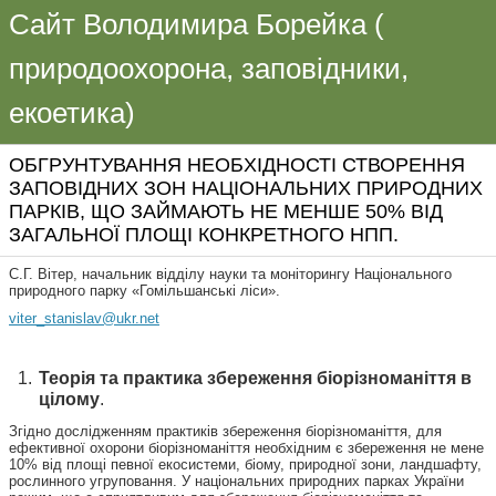
Сайт Володимира Борейка (
природоохорона, заповідники,
екоетика)
ОБГРУНТУВАННЯ НЕОБХІДНОСТІ СТВОРЕННЯ
ЗАПОВІДНИХ ЗОН НАЦІОНАЛЬНИХ ПРИРОДНИХ
ПАРКІВ, ЩО ЗАЙМАЮТЬ НЕ МЕНШЕ 50% ВІД
ЗАГАЛЬНОЇ ПЛОЩІ КОНКРЕТНОГО НПП.
С.Г. Вітер, начальник відділу науки та моніторингу Національного
природного парку «Гомільшанські ліси».
viter_stanislav@ukr.net
Теорія та практика збереження біорізноманіття в
цілому
.
Згідно дослідженням практиків збереження біорізноманіття, для
ефективної охорони біорізноманіття необхідним є збереження не мене
10% від площі певної екосистеми, біому, природної зони, ландшафту,
рослинного угруповання. У національних природних парках України