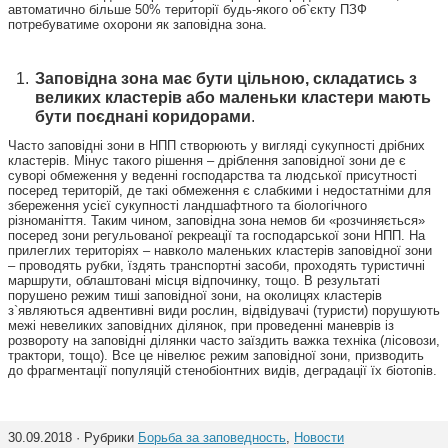
автоматично більше 50% території будь-якого об`єкту ПЗФ
потребуватиме охорони як заповідна зона.
Заповідна зона має бути цільною, складатись з
великих кластерів або маленьки кластери мають
бути поєднані коридорами
.
Часто заповідні зони в НПП створюють у вигляді сукупності дрібних
кластерів. Мінус такого рішення – дріблення заповідної зони де є
суворі обмеження у веденні господарства та людської присутності
посеред територій, де такі обмеження є слабкими і недостатніми для
збереження усієї сукупності ландшафтного та біологічного
різноманіття. Таким чином, заповідна зона немов би «розчиняється»
посеред зони регульованої рекреації та господарської зони НПП. На
прилеглих територіях – навколо маленьких кластерів заповідної зони
– проводять рубки, їздять транспортні засоби, проходять туристичні
маршрути, облаштовані місця відпочинку, тощо. В результаті
порушено режим тиші заповідної зони, на околицях кластерів
з`являються адвентивні види рослин, відвідувачі (туристи) порушують
межі невеликих заповідних ділянок, при проведенні маневрів із
розвороту на заповідні ділянки часто заїздить важка техніка (лісовози,
трактори, тощо). Все це нівелює режим заповідної зони, призводить
до фрагментації популяцій стенобіонтних видів, деградації їх біотопів.
30.09.2018 · Рубрики
Борьба за заповедность
,
Новости