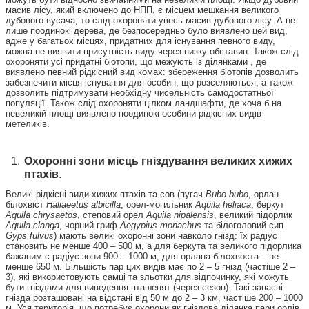
масив лісу, який включено до НПП, є місцем мешкання великого
дубового вусача, то слід охороняти увесь масив дубового лісу. А не
лише поодинокі дерева, де безпосередньо було виявлено цей вид,
адже у багатьох місцях, придатних для існування певного виду,
можна не виявити присутність виду через низку обставин. Також слід
охороняти усі придатні біотопи, що межують із ділянками , де
виявлено певний рідкісний вид комах: збереження біотопів дозволить
забезпечити місця існування для особин, що розселяються, а також
дозволить підтримувати необхідну чисельність самодостатньої
популяції. Також слід охороняти цілком ландшафти, де хоча б на
невеликій площі виявлено поодинокі особини рідкісних видів
метеликів.
Охоронні зони місць гніздування великих хижих
птахів
.
Великі рідкісні види хижих птахів та сов (пугач
Bubo bubo
, орлан-
білохвіст
Haliaeetus albicilla
, орел-могильник
Aquila heliaca
, беркут
Aquila chrysaetos
, степовий орел
Aquila nipalensis
, великий підорлик
Aquila clanga
, чорний гриф
Aegypius monachus
та білоголовий сип
Gyps fulvus
) мають великі охоронні зони навколо гнізд: їх радіус
становить не менше 400 – 500 м, а для беркута та великого підорлика
бажаним є радіус зони 900 – 1000 м, для орлана-білохвоста – не
менше 650 м. Більшість пар цих видів має по 2 – 5 гнізд (частіше 2 –
3), які використовують самці та зльотки для відпочинку, які можуть
бути гніздами для виведення пташенят (через сезон). Такі запасні
гнізда розташовані на відстані від 50 м до 2 – 3 км, частіше 200 – 1000
м. Уся територія, що потребує охорони як гніздова ділянка пари орлів