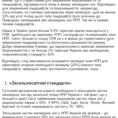
режим, що є сприятливим для збереження біорізноманіття та
ландшафтів, підтримується лише в межах заповідних зон. Відповідно,
для збереження ландшафтів та біорізноманіття, наприклад,
лісостепових та степових притерасних борів необхідно, щоб не менше
10% від усієї площі цього типу ландшафту було влючено до
Природних заповідників або заповідних зон НПП. Так же із іншими
типами ландшафтів.
Наразі в Україні трохи більше 5.5% території країни знаходиться у
ПЗФ, здебільшого це заказники, РЛП, господарські та рекреаційні зони
НПП, тобто, більшість площі ПЗФ не є в межах дії сприятливого (для
збереження ландшафтного та біологічного різноманіття) режиму.
Добре збереженими (такими, що задовольняють вимогам збереження
біорізноманіття) є не більше 2% території України при необхідному
«європейському стандарті» 10%.
Відповідно, слід максимально розширити заповідні зони НПП для
ефективної охорони необхідного мінімуму (10%) кожного типу
ландшафту, природної зони, рослинного угруповання, тощо.
«Загальносвітові стандарти»
.
Суттєвим аргументом на користь необхідності збільшення частки
заповідних зон від загальної площі НПП України є той факт, що у
більшості країн Світу найменшим показником частки таких зон у
національних парках є 50%. У ФРН, США, Індії, Китаї, Японії, Великій
Британії та Іспанії переважають частки у 70 – 80%.
Збільшення частки заповідних зон у НПП України (як мінімум – до
мінімального стандарту 50% від загальної площі НПП) буде кроком на