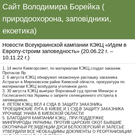
Сайт Володимира Борейка (
природоохорона, заповідники,
екоетика)
Новости Всеукраинской кампании КЭКЦ «Идем в
Европу-строим заповедность» (20.06.22 г. –
10.11.22 г.)
1. 14 июля Киевгорсовет, по материалам КЭКЦ,создал заказник
Протасов Яр.
2. 6 августа КЭКЦ обнаружил незаконную распашку заказника
Астрагал в Мироновском райне Киевской области, прокуратура по
материалам КЭКЦ возбудила уголовное дело.
3. 30 августа КЭКЦ выиграл Верховный суд против Минагро и
Гослесагентства Украины о запрете селекционного отстрела в
заповедниках.
4. ЛЕТОМ КЭКЦ ВЕЛ 4 СУДА В ЗАЩИТУ ЗАКАЗНИКа
ТРОЕЩИНСКИЕ ЛУГА В КИЕВЕ И 1 СУД-В ЗАЩИТУ ЗАКАЗНИКА
УРОЧИЩЕ УНАВА В КИЕВСКОЙ ОБЛАСТИ.
5. БЛАГОДАРЯ КАМПАНИИ КЭКЦ , ПРИ ПОДДЕРЖКЕ
МИНПРИРОДЫ УКРАИНЫ, ПРОТИВ ЦАРСКИХ ОХОТ БЫВШИЕ
ОХОТНИЧЬИ РЕЗИДЕНЦИИ ДУСИ БЕЛООЗЕРСКИЙ И ЗАЛЕСЬЕ
УТВЕРДИЛИ ВСЕ НЕОБХоДИМЫ ДОКУМЕНТЫ О РЕОРГАНИЗИЦИИ