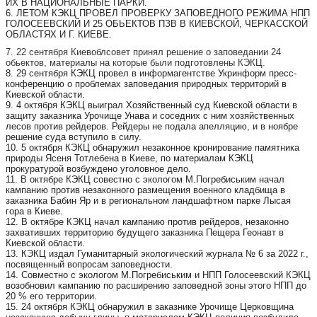
ИХ В НАЦИОНАЛЬНЫЕ ПАРКИ.
6. ЛЕТОМ КЭКЦ ПРОВЕЛ ПРОВЕРКУ ЗАПОВЕДНОГО РЕЖИМА НПП
ГОЛОСЕЕВСКИЙ И 25 ОБЬЕКТОВ ПЗВ В КИЕВСКОЙ, ЧЕРКАССКОЙ
ОБЛАСТЯХ И Г. КИЕВЕ.
7. 22 сентября Киевоблсовет принял решение о заповедании 24
обьектов, материалы на которые были подготовлены КЭКЦ.
8. 29 сентября КЭКЦ провел в информагентстве Укринформ пресс-
конференцию о проблемах заповедания природных территорий в
Киевской области.
9. 4 октября КЭКЦ выиграл Хозяйственный суд Киевской области в
защиту заказника Урочище Унава и соседних с ним хозяйственных
лесов против рейдеров. Рейдеры не подала апелляцию, и в ноябре
решение суда вступило в силу.
10. 5 октября КЭКЦ обнаружил незаконное кронирование памятника
природы Ясеня Тотлебена в Киеве, по материалам КЭКЦ
прокуратурой возбуждено уголовное дело.
11. В октябре КЭКЦ совестно с экологом М.Погребиським начал
кампанию против незаконного размещения военного кладбища в
заказника Бабин Яр и в региональном ландшафтном парке Лысая
гора в Киеве.
12. В октябре КЭКЦ начал кампанию против рейдеров, незаконно
захвативших территорию будущего заказника Пещера Геонавт в
Киевской области.
13. КЭКЦ издал Гуманитарный экологический журнала № 6 за 2022 г.,
посвященный вопросам заповедности.
14. Совместно с экологом М.Погребиським и НПП Голосеевский КЭКЦ
возобновил кампанию по расширению заповедной зоны этого НПП до
20 % его территории.
15. 24 октября КЭКЦ обнаружил в заказнике Урочище Церковщина