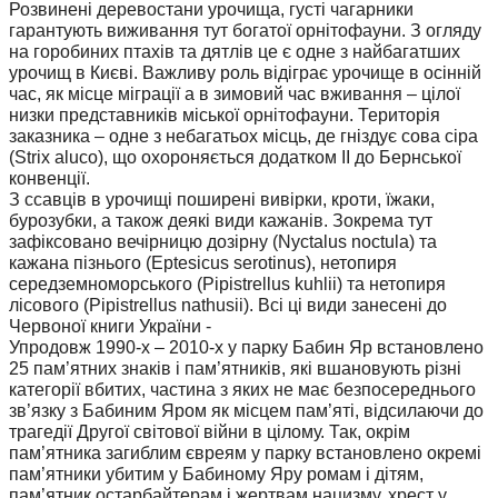
Розвинені деревостани урочища, густі чагарники
гарантують виживання тут богатої орнітофауни. З огляду
на горобиних птахів та дятлів це є одне з найбагатших
урочищ в Києві. Важливу роль відіграє урочище в осінній
час, як місце міграції а в зимовий час вживання – цілої
низки представників міської орнітофауни. Територія
заказника – одне з небагатьох місць, де гніздує сова сіра
(Strix aluco), що охороняється додатком ІІ до Бернської
конвенції.
З ссавців в урочищі поширені вивірки, кроти, їжаки,
бурозубки, а також деякі види кажанів. Зокрема тут
зафіксовано вечірницю дозірну (Nyctalus noctula) та
кажана пізнього (Eptesicus serotinus), нетопиря
середземноморського (Pipistrellus kuhlii) та нетопиря
лісового (Pipistrellus nathusii). Всі ці види занесені до
Червоної книги України -
Упродовж 1990-х – 2010-х у парку Бабин Яр встановлено
25 пам’ятних знаків і пам’ятників, які вшановують різні
категорії вбитих, частина з яких не має безпосереднього
зв’язку з Бабиним Яром як місцем пам’яті, відсилаючи до
трагедії Другої світової війни в цілому. Так, окрім
пам’ятника загиблим євреям у парку встановлено окремі
пам’ятники убитим у Бабиному Яру ромам і дітям,
пам’ятник остарбайтерам і жертвам нацизму, хрест у