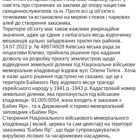
пам’ять про страчених за заклики до опору нацистам
священнослужителів та ін. Проте всі ці об’єкти є
точковими та встановлені на мережі стежок і паркових
алей до створення заказника.
Територія об’єкту має також важливе рекреаційне
значення, адже це єдине з небагатьох місць відпочинку
мешканців щільно забудованих прилеглих районів.
14.07.2022 р. № 4887/4928 Київська міська рада,за
ініциативи Кличко, прийняла рішення про надання
дозволу на розробку проєкту землеустрою щодо
відведення земельної ділянки під Національне військове
меморіальне кладовище вздовж вул. Олени Теліги . Хоча
в назві цього рішення підступно не сказано, що це є
територія Бабиного Яру, відомого місця трагедіі
єврейського народу у 1941 р.-1943 р. Кадастровий номер
земельної ділянки, яка пропонується під військове
кладовище- 91:005:0054, вона входить в заказник «
Бабин Яр» , та в Державний історико-меморіальний
заповідник «Бабин Яр».
Створення Національного військового меморіального
кладовища ( музей, церква та сам цвинтар) на території
заказника “Бабин Яр” , що буде супроводжуватися
вирубкою лісових та чагарникових насаджень,