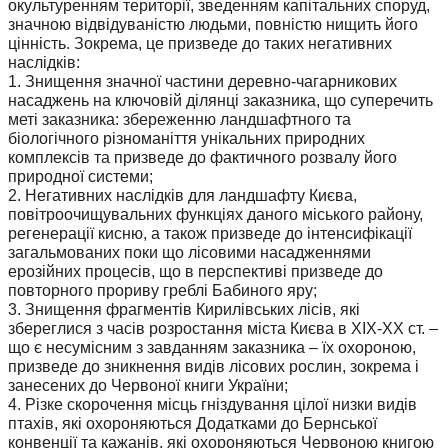
окультуренням території, зведенням капітальних споруд,
значною відвідуваністю людьми, повністю нищить його
цінність. Зокрема, це призведе до таких негативних
наслідків:
1. Знищення значної частини деревно-чагарникових
насаджень на ключовій ділянці заказника, що суперечить
меті заказника: збереженню ландшафтного та
біологічного різноманіття унікальних природних
комплексів та призведе до фактичного розвалу його
природної системи;
2. Негативних наслідків для ландшафту Києва,
повітроочищувальних функціях даного міського району,
регенерації кисню, а також призведе до інтенсифікації
загальмованих поки що лісовими насадженнями
ерозійних процесів, що в перспективі призведе до
повторного прориву греблі Бабиного яру;
3. Знищення фрагментів Кирилівських лісів, які
збереглися з часів розростання міста Києва в ХІХ-ХХ ст. –
що є несумісним з завданням заказника – їх охороною,
призведе до зникнення видів лісових рослин, зокрема і
занесених до Червоної книги України;
4. Різке скорочення місць гніздування цілої низки видів
птахів, які охороняються Додатками до Бернської
конвенції та кажанів, які охороняються Червоною книгою