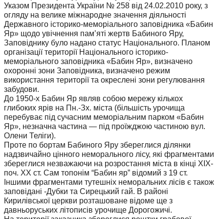
Указом Президента України № 258 від 24.02.2010 року, з
огляду на велике міжнародне значення діяльності
Державного історико-меморіального заповідника «Бабин
Яр» щодо увічнення пам’яті жертв Бабиного Яру,
Заповіднику було надано статус Національного. Планом
організації території Національного історико-
меморіального заповідника «Бабин Яр», визначено
охоронні зони Заповідника, визначено режим
використання території та окреслені зони регулювання
забудови.
До 1950-х Бабин Яр являв собою мережу кількох
глибоких ярів на Пн.-Зх. міста (більшість урочища
перебуває під сучасним меморіальним парком «Бабин
Яр», незначна частина — під проїжджою частиною вул.
Олени Теліги).
Проте по бортам Бабиного Яру збереглися ділянки
надзвичайно цінного неморального лісу, які фрагментами
збереглися незважаючи на розростання міста в кінці ХІХ-
поч. ХХ ст. Сам топонім “Бабин яр” відомий з 19 ст.
Іншими фрагментами тутешніх неморальних лісів є також
заповідані -Дубки та Сирецький гай. В районі
Кирилівської церкви розташоване відоме ще з
давньоруських літописів урочище Дорогожичі.