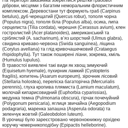
На території заказника збереглися рештки грабової
діброви, місцями з багатим неморальним флористичним
комплексом. Деревостани тут формують граб (Carpinus
betulus), дуб черещатий (Quercus robur), тополя чорна
(Populus nigra), тополя біла (Populus alba), осика, липа
серцелиста (Tilia cordata), черешня (Cerassus avium), клен
гостролистий (Acer platanoides), американський та
сріблястий (A. sacharinum), в’яз шорсткий (Ulmus glabra),
свидина криваво-червона (Swida sanguinea), ліщина
(Corylus avellana) та глід кривочашечковий (Crataegus
rhipidophylla). Тут також поширені ліани, зокрема, хміль
(Humulus lupulus).
В травостої виявлені такі види як хвощ зимуючий
(Equisetum hyemale), пухирник ламкий (Cystopteris
fragilis), копитень (Asarum europeum), зірочник лісовий
(Stellaria holostea), переліска багаторічна (Mercurialis
perennis), глуха кропива плямиста (Lamium maculatum),
молочай кипарисовидний (Euphorbia cyparissias),
медунка темна (Pulmonaria obscura), гірчак почечуйний
(Polygonum persicaria), яглиця звичайна (Aegopodium
podagraria), маренка запашна (Asperula odorata) та
зеленчук жовтий (Galeobdolon luteum).
В урочищі було зареєстровано червонокнижну орхідею
коручку чемерникоподібну (Epipactis helleborine).