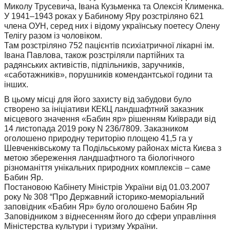
Миколу Трусевича, Івана Кузьменка та Олексія Клименка.
У 1941–1943 роках у Бабиному Яру розстріляно 621
члена ОУН, серед них і відому українську поетесу Олену
Телігу разом із чоловіком.
Там розстріляно 752 пацієнтів психіатричної лікарні ім.
Івана Павлова, також розстріляли партійних та
радянських активістів, підпільників, заручників,
«саботажників», порушників комендантської години та
інших.
В цьому місці для його захисту від забудови було
створено за ініціативи КЕКЦ ландшафтний заказник
місцевого значення «Бабин яр» рішенням Київради від
14 листопада 2019 року N 236/7809. Заказником
оголошено природну територію площею 41,5 га у
Шевченківському та Подільському районах міста Києва з
метою збереження ландшафтного та біологічного
різноманіття унікальних природних комплексів – саме
Бабин Яр.
Постановою Кабінету Міністрів України від 01.03.2007
року № 308 “Про Державний історико-меморіальний
заповідник «Бабин Яр» було оголошено Бабин Яр
Заповідником з віднесенням його до сфери управління
Міністерства культури і туризму України.