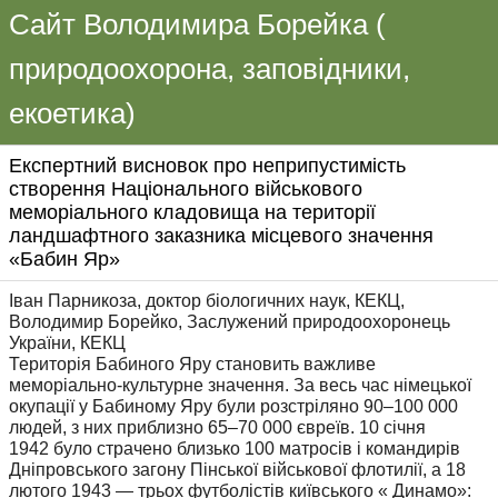
Сайт Володимира Борейка (
природоохорона, заповідники,
екоетика)
Експертний висновок про неприпустимість
створення Національного військового
меморіального кладовища на території
ландшафтного заказника місцевого значення
«Бабин Яр»
Іван Парникоза, доктор біологичних наук, КЕКЦ,
Володимир Борейко, Заслужений природоохоронець
України, КЕКЦ
Територія Бабиного Яру становить важливе
меморіально-культурне значення. За весь час німецької
окупації у Бабиному Яру були розстріляно 90–100 000
людей, з них приблизно 65–70 000 євреїв. 10 січня
1942 було страчено близько 100 матросів і командирів
Дніпровського загону Пінської військової флотилії, а 18
лютого 1943 — трьох футболістів київського « Динамо»: