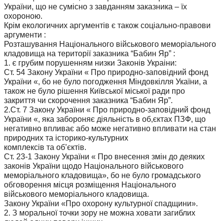
України, що не сумісно з завданням заказника – їх
охороною.
Крім екологичних аргументів є також соціально-правови
аргументи :
Розташування Національного військового меморіального
кладовища на території заказника “Бабин Яр” :
1. є грубим порушенням низки Законів Украіни:
Ст. 54 Закону України « Про природно-заповідний фонд
України «, бо не було погодження Міндовкілля Укаїни, а
також не було рішення Київської міської ради про
закриття чи скорочення заказника “Бабин Яр”.
2.Ст. 7 Закону України « Про природно-заповідний фонд
України «, яка забороняє діяльність в об,єктах ПЗФ, що
негативно впливає або може негативно впливати на стан
природних та історико-культурних
комплексів та об’єктів.
Ст. 23-1 Закону України « Про внесення змін до деяких
законів України щодо Національного військового
меморіального кладовища», бо не було громадського
обговорення місця розміщення Національного
військового меморіального кладовища.
Закону України «Про охорону культурної спадщини».
2. З моральної точки зору не можна ховати загиблих