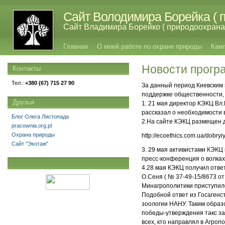
Сайт Володимира Борейка ( п
Сайт Владимира Борейко ( природоохрана,
Главная
О моей работе по охране природы
Кам
Новости програ
Контакты
Тел.:
+380 (67) 715 27 90
За данный период Киевским 
поддержке общественности,
Друзья
1. 21 мая директор КЭКЦ Вл
рассказал о необходимости 
Блог Олега Листопада
2.На сайте КЭКЦ размещен 
pracownia.org.pl
Охрана природы
http://ecoethics.com.ua/dobryiy
Сайт "Экотаж"
3. 29 мая активистами КЭКЦ
пресс-конференция о волках h
4.28 мая КЭКЦ получил отве
О.Сеня ( № 37-49-15/8673 от 
Минагрополитики приступило
Подобной ответ из Госагенс
зоологии НАНУ. Таким образ
победы-утверждения такс за
всех, кто направлял в Агроп