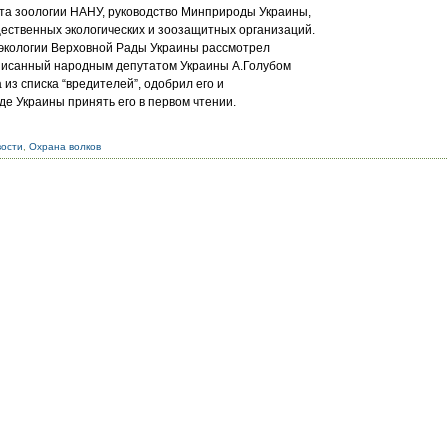
та зоологии НАНУ, руководство Минприроды Украины,
ественных экологических и зоозащитных организаций.
по экологии Верховной Рады Украины рассмотрел
исанный народным депутатом Украины А.Голубом
 из списка “вредителей”, одобрил его и
е Украины принять его в первом чтении.
вости
,
Охрана волков