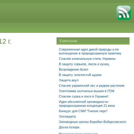
2 г.
Кампании
Современная идея дикой природы и ее
воплощение в природохранную практику
Спасем изначальную степь Украины
В защиту хорьков, ласок и куниц
Возрождение болот
В защиту золотистой щурки
Защита акул
Спасем украинский лес и редкие растения
Уничтожим охотничьи вышки в ПЗФ
Спасем сурка и лося в Украине!
Идея абсолютной заповедности-
природоохранная концепция 21 века
Конкурс для СМИ "Гнилое перо"
Зоозащита
Заповедные школы Борейко-Войцеховского
Доска позора