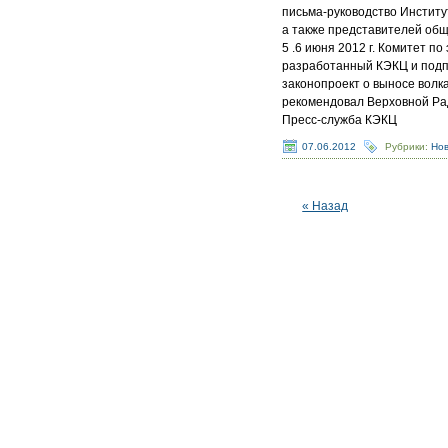
письма-руководство Институ
а также представителей общ
5 .6 июня 2012 г. Комитет 
разработанный КЭКЦ и подп
законопроект о выносе волка
рекомендовал Верховной Рад
Пресс-служба КЭКЦ
07.06.2012
Рубрики:
Но
« Назад