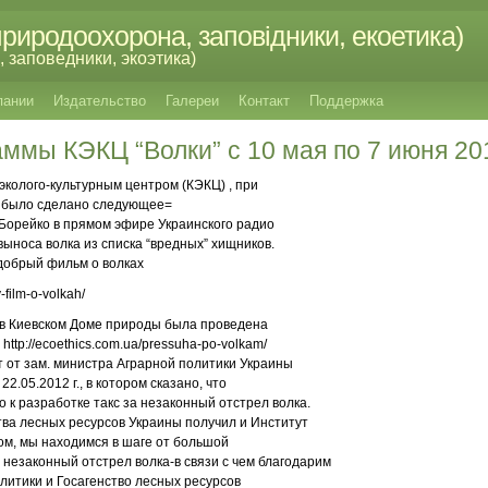
риродоохорона, заповідники, екоетика)
 заповедники, экоэтика)
пании
Издательство
Галереи
Контакт
Поддержка
ммы КЭКЦ “Волки” с 10 мая по 7 июня 201
эколого-культурным центром (КЭКЦ) , при
 было сделано следующее=
.Борейко в прямом эфире Украинского радио
выноса волка из списка “вредных” хищников.
добрый фильм о волках
-film-o-volkah/
 в Киевском Доме природы была проведена
ttp://ecoethics.com.ua/pressuha-po-volkam/
т от зам. министра Аграрной политики Украины
22.05.2012 г., в котором сказано, что
 к разработке такс за незаконный отстрел волка.
тва лесных ресурсов Украины получил и Институт
ом, мы находимся в шаге от большой
 незаконный отстрел волка-в связи с чем благодарим
олитики и Госагенство лесных ресурсов