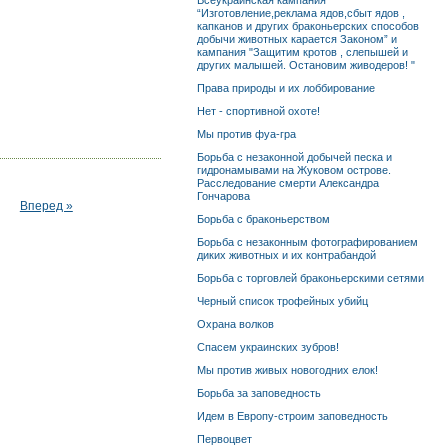
Всеукраинская кампания
“Изготовление,реклама ядов,сбыт ядов ,
капканов и других браконьерских способов
добычи животных карается Законом” и
кампания "Защитим кротов , слепышей и
других малышей. Остановим живодеров! "
Права природы и их лоббирование
Нет - спортивной охоте!
Мы против фуа-гра
Борьба с незаконной добычей песка и
гидронамывами на Жуковом острове.
Расследование смерти Александра
Гончарова
Вперед »
Борьба с браконьерством
Борьба с незаконным фотографированием
диких животных и их контрабандой
Борьба с торговлей браконьерскими сетями
Черный список трофейных убийц
Охрана волков
Спасем украинских зубров!
Мы против живых новогодних елок!
Борьба за заповедность
Идем в Европу-строим заповедность
Первоцвет