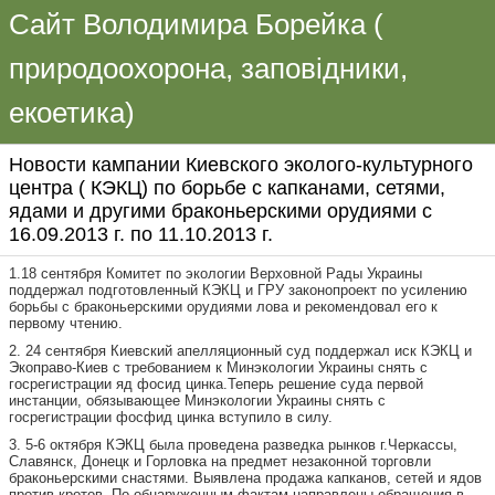
Сайт Володимира Борейка (
природоохорона, заповідники,
екоетика)
Новости кампании Киевского эколого-культурного
центра ( КЭКЦ) по борьбе с капканами, сетями,
ядами и другими браконьерскими орудиями с
16.09.2013 г. по 11.10.2013 г.
1.18 сентября Комитет по экологии Верховной Рады Украины
поддержал подготовленный КЭКЦ и ГРУ законопроект по усилению
борьбы с браконьерскими орудиями лова и рекомендовал его к
первому чтению.
2. 24 сентября Киевский апелляционный суд поддержал иск КЭКЦ и
Экоправо-Киев с требованием к Минэкологии Украины снять с
госрегистрации яд фосид цинка.Теперь решение суда первой
инстанции, обязывающее Минэкологии Украины снять с
госрегистрации фосфид цинка вступило в силу.
3. 5-6 октября КЭКЦ была проведена разведка рынков г.Черкассы,
Славянск, Донецк и Горловка на предмет незаконной торговли
браконьерскими снастями. Выявлена продажа капканов, сетей и ядов
против кротов. По обнаруженным фактам направлены обращения в