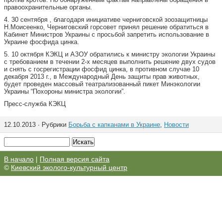
правоохранительные органы.
4. 30 сентября , благодаря инициативе черниговской зоозащитницы
Н.Моисеенко, Черниговский горсовет принял решение обратиться в
Кабинет Министров Украины с просьбой запретить использование в
Украине фосфида цинка.
5. 10 октября КЭКЦ и АЗОУ обратились к министру экологии Украины
с требованием в течении 2-х месяцев выполнить решение двух судов
и снять с госрегистрации фосфид цинка, в противном случае 10
декабря 2013 г., в Международный День защиты прав животных,
будет проведен массовый театрализованный пикет Минэкологии
Украины “Похороны министра экологии”.
Пресс-служба КЭКЦ
12.10.2013 · Рубрики
Борьба с капканами в Украине
,
Новости
В начало
|
Полная версия сайта
©
Киевский эколого-культурный центр