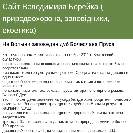
Сайт Володимира Борейка (
природоохорона, заповідники,
екоетика)
На Волыни заповедан дуб Болеслава Пруса
Как недавно нам стало известно, в ноябре 2011 г. Волынский
областной
совет заповедал три вековых дерева, материалы на которые были
подготовлены
Киевским эколого-культурным центром. Среди этих старых деревьев
одно имеет
еще и особое мемориальное значение, так как связано с именем
известного
польского писателя Болеслава Пруса, автора популярного романа
“Фараон”.Дуб
этот и по сей день зеленеет на усадьбе, где жили родители польского
романиста. Заповедание трех древних дубов на Волыни-результат
кампании КЭКЦ
по выявлению и заповеданию древних деревьев Украины, которая
ведется уже
три года. За это время статус памятников природы получило более
120 древних
деревьев.А всего КЭКЦ на сегодняшний день заповедано 330