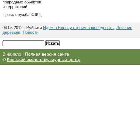
природных обьектов
и территорий.
Пресс-служба КЭКЦ
04.05.2012 · Рубрики
Идем в Европу-строим заповедность
,
Лечение
деревьев
,
Новости
В начало
|
Полная версия сайта
©
Киевский эколого-культурный центр