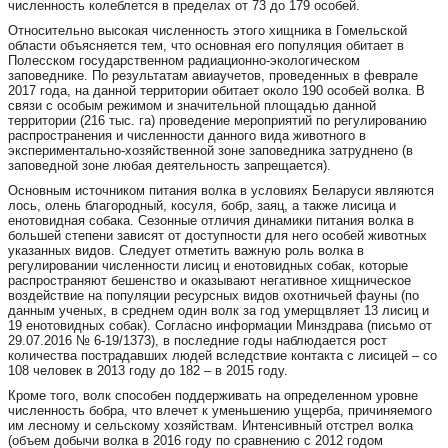
численность колеблется в пределах от 73 до 179 особей.
Относительно высокая численность этого хищника в Гомельской
области объясняется тем, что основная его популяция обитает в
Полесском государственном радиационно-экологическом
заповеднике. По результатам авиаучетов, проведенных в феврале
2017 года, на данной территории обитает около 190 особей волка. В
связи с особым режимом и значительной площадью данной
территории (216 тыс. га) проведение мероприятий по регулированию
распространения и численности данного вида животного в
экспериментально-хозяйственной зоне заповедника затруднено (в
заповедной зоне любая деятельность запрещается).
Основным источником питания волка в условиях Беларуси являются
лось, олень благородный, косуля, бобр, заяц, а также лисица и
енотовидная собака. Сезонные отличия динамики питания волка в
большей степени зависят от доступности для него особей животных
указанных видов. Следует отметить важную роль волка в
регулировании численности лисиц и енотовидных собак, которые
распространяют бешенство и оказывают негативное хищническое
воздействие на популяции ресурсных видов охотничьей фауны (по
данным ученых, в среднем один волк за год умерщвляет 13 лисиц и
19 енотовидных собак). Согласно информации Минздрава (письмо от
29.07.2016 № 6-19/1373), в последние годы наблюдается рост
количества пострадавших людей вследствие контакта с лисицей – со
108 человек в 2013 году до 182 – в 2015 году.
Кроме того, волк способен поддерживать на определенном уровне
численность бобра, что влечет к уменьшению ущерба, причиняемого
им лесному и сельскому хозяйствам. Интенсивный отстрел волка
(объем добычи волка в 2016 году по сравнению с 2012 годом