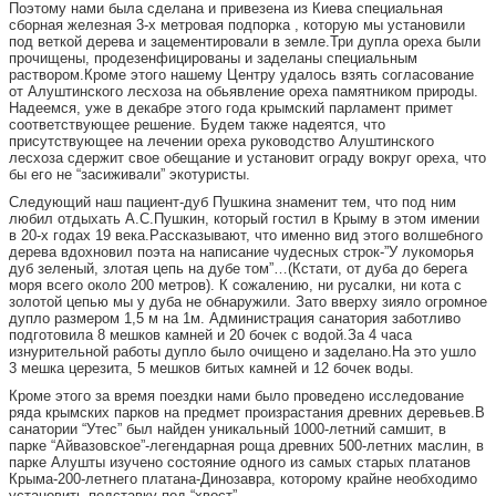
Поэтому нами была сделана и привезена из Киева специальная
сборная железная 3-х метровая подпорка , которую мы установили
под веткой дерева и зацементировали в земле.Три дупла ореха были
прочищены, продезенфицированы и заделаны специальным
раствором.Кроме этого нашему Центру удалось взять согласование
от Алуштинского лесхоза на обьявление ореха памятником природы.
Надеемся, уже в декабре этого года крымский парламент примет
соответствующее решение. Будем также надеятся, что
присутствующее на лечении ореха руководство Алуштинского
лесхоза сдержит свое обещание и установит ограду вокруг ореха, что
бы его не “засиживали” экотуристы.
Следующий наш пациент-дуб Пушкина знаменит тем, что под ним
любил отдыхать А.С.Пушкин, который гостил в Крыму в этом имении
в 20-х годах 19 века.Рассказывают, что именно вид этого волшебного
дерева вдохновил поэта на написание чудесных строк-”У лукоморья
дуб зеленый, злотая цепь на дубе том”…(Кстати, от дуба до берега
моря всего около 200 метров). К сожалению, ни русалки, ни кота с
золотой цепью мы у дуба не обнаружили. Зато вверху зияло огромное
дупло размером 1,5 м на 1м. Администрация санатория заботливо
подготовила 8 мешков камней и 20 бочек с водой.За 4 часа
изнурительной работы дупло было очищено и заделано.На это ушло
3 мешка церезита, 5 мешков битых камней и 12 бочек воды.
Кроме этого за время поездки нами было проведено исследование
ряда крымских парков на предмет произрастания древних деревьев.В
санатории “Утес” был найден уникальный 1000-летний самшит, в
парке “Айвазовское”-легендарная роща древних 500-летних маслин, в
парке Алушты изучено состояние одного из самых старых платанов
Крыма-200-летнего платана-Динозавра, которому крайне необходимо
установить подставку под “хвост”.