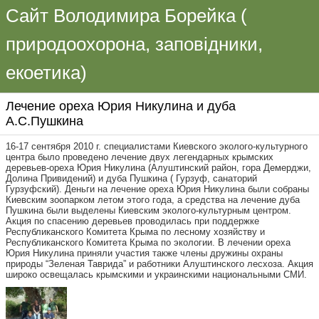
Сайт Володимира Борейка (
природоохорона, заповідники,
екоетика)
Лечение ореха Юрия Никулина и дуба
А.С.Пушкина
16-17 сентября 2010 г. специалистами Киевского эколого-культурного
центра было проведено лечение двух легендарных крымских
деревьев-ореха Юрия Никулина (Алуштинский район, гора Демерджи,
Долина Привидений) и дуба Пушкина ( Гурзуф, санаторий
Гурзуфский). Деньги на лечение ореха Юрия Никулина были собраны
Киевским зоопарком летом этого года, а средства на лечение дуба
Пушкина были выделены Киевским эколого-культурным центром.
Акция по спасению деревьев проводилась при поддержке
Республиканского Комитета Крыма по лесному хозяйству и
Республиканского Комитета Крыма по экологии. В лечении ореха
Юрия Никулина приняли участия также члены дружины охраны
природы “Зеленая Таврида” и работники Алуштинского лесхоза. Акция
широко освещалась крымскими и украинскими национальными СМИ.