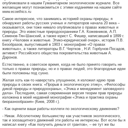
опубликовали в нашем Гуманитарном экологическом журнале. Все
желающие могут познакомиться с этими изданиями на нашем сайте
www.ecoethics.ru
Самое интересное, что занимаясь историей охраны природы, я
обнаружил работы русских ученых и литераторов начала 20 века –
оказывается, они тоже нимало опубликовали о правах животных и
природы. Это известные природоохранники Г.А. Кожевников, А.П.
Семенов-Тян-Шанский, а также юрист С. Фишер, написавший в 1899 г.
книгу «Человек и животные. Этико-юридический очерк», историк П.В.
Безобразов, выпустивший в 1903 г. монографию «О правах
животных», а также литераторы В.Г. Чертков , Н.И. Горбунов-Посадов,
активист Российского общества покровительства животным А.
Даронов.
Естественно, в советское время, когда не было принято говорить не
только о правах природы, но и о правах людей, это благородные идеи
были положены под сукно.
Желая хоть как-то наверстать упущенное, я изложил идею прав
природы в своих книга: «Прорыв в экологическую этику», «Философы
дикой природы и природоохраны», «Этика и менеджмент заповедного
дела». Последняя, самая современная версия теории прав природы
изложена в моей недавней монографии «Этика и практика охраны
биоразнообразия» (Киев, 2008 г.).
- Как оценили ваши работы коллеги по экологическому движению?
- Никак. Абсолютному большинству как участников экологического,
так и зоозащитного движений эти работы не интересны. Вот если бы я
написал книгу «Как получить деньги от грантов», – ее тут же бы