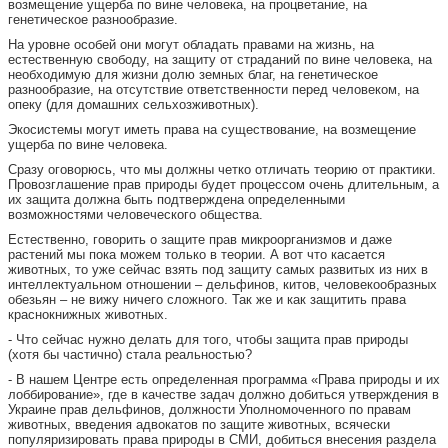
возмещение ущерба по вине человека, на процветание, на
генетическое разнообразие.
На уровне особей они могут обладать правами на жизнь, на
естественную свободу, на защиту от страданий по вине человека, на
необходимую для жизни долю земных благ, на генетическое
разнообразие, на отсутствие ответственности перед человеком, на
опеку (для домашних сельхозживотных).
Экосистемы могут иметь права на существование, на возмещение
ущерба по вине человека.
Сразу оговорюсь, что мы должны четко отличать теорию от практики.
Провозглашение прав природы будет процессом очень длительным, а
их защита должна быть подтверждена определенными
возможностями человеческого общества.
Естественно, говорить о защите прав микроорганизмов и даже
растений мы пока можем только в теории. А вот что касается
животных, то уже сейчас взять под защиту самых развитых из них в
интеллектуальном отношении – дельфинов, китов, человекообразных
обезьян – не вижу ничего сложного. Так же и как защитить права
краснокнижных животных.
- Что сейчас нужно делать для того, чтобы защита прав природы
(хотя бы частично) стала реальностью?
- В нашем Центре есть определенная программа «Права природы и их
лоббирование», где в качестве задач должно добиться утверждения в
Украине прав дельфинов, должности Уполномоченного по правам
животных, введения адвокатов по защите животных, всячески
популяризировать права природы в СМИ, добиться внесения раздела