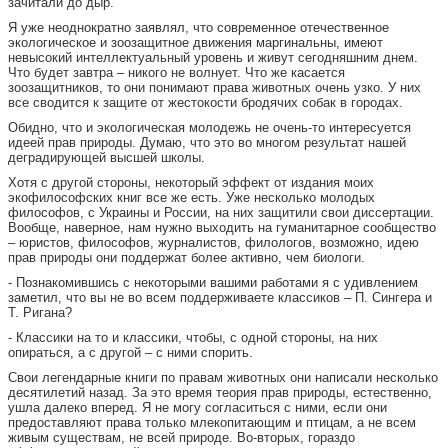
зачитали до дыр.
Я уже неоднократно заявлял, что современное отечественное
экологическое и зоозащитное движения маргинальны, имеют
невысокий интеллектуальный уровень и живут сегодняшним днем.
Что будет завтра – никого не волнует. Что же касается
зоозащитников, то они понимают права животных очень узко. У них
все сводится к защите от жестокости бродячих собак в городах.
Обидно, что и экологическая молодежь не очень-то интересуется
идеей прав природы. Думаю, что это во многом результат нашей
деградирующей высшей школы.
Хотя с другой стороны, некоторый эффект от издания моих
экофилософских книг все же есть. Уже несколько молодых
философов, с Украины и России, на них защитили свои диссертации.
Вообще, наверное, нам нужно выходить на гуманитарное сообщество
– юристов, философов, журналистов, филологов, возможно, идею
прав природы они поддержат более активно, чем биологи.
- Познакомившись с некоторыми вашими работами я с удивлением
заметил, что вы не во всем поддерживаете классиков – П. Сингера и
Т. Ригана?
- Классики на то и классики, чтобы, с одной стороны, на них
опираться, а с другой – с ними спорить.
Свои легендарные книги по правам животных они написали несколько
десятилетий назад. За это время теория прав природы, естественно,
ушла далеко вперед. Я не могу согласиться с ними, если они
предоставляют права только млекопитающим и птицам, а не всем
живым существам, не всей природе. Во-вторых, гораздо