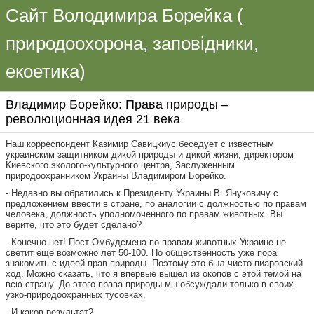
Сайт Володимира Борейка (
природоохорона, заповідники,
екоетика)
Владимир Борейко: Права природы –
революционная идея 21 века
Наш корреспондент Казимир Савицкиус беседует с известным
украинским защитником дикой природы и дикой жизни, директором
Киевского эколого-культурного центра, Заслуженным
природоохранником Украины Владимиром Борейко.
- Недавно вы обратились к Президенту Украины В. Януковичу с
предложением ввести в стране, по аналогии с должностью по правам
человека, должность уполномоченного по правам животных. Вы
верите, что это будет сделано?
- Конечно нет! Пост Омбудсмена по правам животных Украине не
светит еще возможно лет 50-100. Но общественность уже пора
знакомить с идеей прав природы. Поэтому это был чисто пиаровский
ход. Можно сказать, что я впервые вышел из окопов с этой темой на
всю страну. До этого права природы мы обсуждали только в своих
узко-природоохранных тусовках.
- И каков результат?