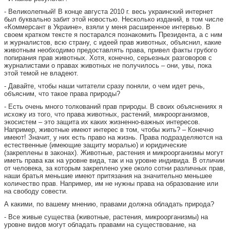
- Великолепный! В конце августа 2010 г. весь украинский интернет
был буквально забит этой новостью. Несколько изданий, в том числе
«Коммерсант в Украине», взяли у меня расширенное интервью. В
своем кратком тексте я постарался познакомить Президента, а с ним
и журналистов, всю страну, с идеей прав животных, объяснил, какие
животным необходимо предоставлять права, привел факты грубого
попирания прав животных. Хотя, конечно, серьезных разговоров с
журналистами о правах животных не получилось – они, увы, пока
этой темой не владеют.
- Давайте, чтобы наши читатели сразу поняли, о чем идет речь,
объясним, что такое права природы?
- Есть очень много толкований прав природы. В своих объяснениях я
исхожу из того, что права животных, растений, микроорганизмов,
экосистем – это защита их каких жизненно-важных интересов.
Например, животные имеют интерес в том, чтобы жить? – Конечно
имеют! Значит, у них есть право на жизнь. Права подразделяются на
естественные (имеющие защиту моралью) и юридические
(закреплены в законах). Животные, растения и микроорганизмы могут
иметь права как на уровне вида, так и на уровне индивида. В отличии
от человека, за которым закреплено уже около сотни различных прав,
наши братья меньшие имеют притязания на значительно меньшее
количество прав. Например, им не нужны права на образование или
на свободу совести.
А какими, по вашему мнению, правами должна обладать природа?
- Все живые существа (животные, растения, микроорганизмы) на
уровне видов могут обладать правами на существование, на