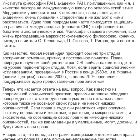
Института философии РАН, академик РАН, приглашенный, как и я, в
качестве лектора на международную школу по экологической этике
Мордовским университетом. К сожалению, наши люди, даже
академики, очень привыкли к стереотипам и не желают с ними
расставаться. Идею прав природы мне часто приходится защищать
на различных международных (в рамках СНГ) конференциях по
биоэтике и экологической этике. Философы старшего поколения, всю
жизнь преподававшие марксистско-ленинскую философию, конечно,
никогда не читали О. Леопольда, П. Сингера, Т. Ригана, да и не хотят
читать.
Как известно, любая новая идея проходит обычно три стадии
восприятия: осмеяние, критику и постепенное принятие. Права
природы в научном сообществе стран СНГ сейчас находятся где-то
на уровне первой-второй стадии. Хотя, если верить социологическим
исследованиям, проведенным в России в конце 1980-х, и в Украине
(нашим Центром) в начале 2000-х, в целом 70 % населения
поддерживают идею предоставления прав животным.
Теперь что касается ответа на ваш вопрос. Как известно из
современной юридической практики, правами человека обладают
новорожденные, а также душевно и умственно отсталые люди,
которые также не осознают своих прав и не имеют никаких
обязанностей. Свои права в суде они реализуют через опекунов.
Поэтому по аналогии и животные, и растения, и микроорганизмы, и
экосистемы, не осознающие своих прав и не имеющие никаких
обязанностей, так же как младенцы и умалишенные, могут, должны, и
будут иметь свои права.
Я верю в то, что вслед за неграми, женщинами и детьми свои права
наконец-то получат и все другие нечеловеческие существа.