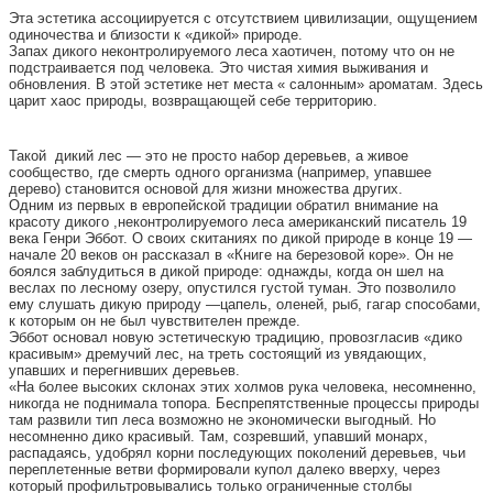
Эта эстетика ассоциируется с отсутствием цивилизации, ощущением
одиночества и близости к «дикой» природе.
Запах дикого неконтролируемого леса хаотичен, потому что он не
подстраивается под человека. Это чистая химия выживания и
обновления. В этой эстетике нет места « салонным» ароматам. Здесь
царит хаос природы, возвращающей себе территорию.
Такой дикий лес — это не просто набор деревьев, а живое
сообщество, где смерть одного организма (например, упавшее
дерево) становится основой для жизни множества других.
Одним из первых в европейской традиции обратил внимание на
красоту дикого ,неконтролируемого леса американский писатель 19
века Генри Эббот. О своих скитаниях по дикой природе в конце 19 —
начале 20 веков он рассказал в «Книге на березовой коре». Он не
боялся заблудиться в дикой природе: однажды, когда он шел на
веслах по лесному озеру, опустился густой туман. Это позволило
ему слушать дикую природу —цапель, оленей, рыб, гагар способами,
к которым он не был чувствителен прежде.
Эббот основал новую эстетическую традицию, провозгласив «дико
красивым» дремучий лес, на треть состоящий из увядающих,
упавших и перегнивших деревьев.
«На более высоких склонах этих холмов рука человека, несомненно,
никогда не поднимала топора. Беспрепятственные процессы природы
там развили тип леса возможно не экономически выгодный. Но
несомненно дико красивый. Там, созревший, упавший монарх,
распадаясь, удобрял корни последующих поколений деревьев, чьи
переплетенные ветви формировали купол далеко вверху, через
который профильтровывались только ограниченные столбы