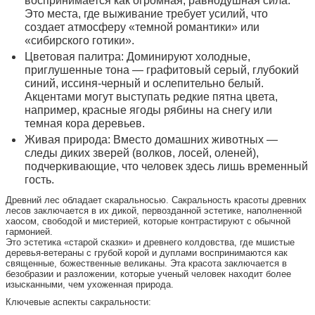
воспринимается как огромная, равнодушная сила.
Это места, где выживание требует усилий, что
создает атмосферу «темной романтики» или
«сибирского готики».
Цветовая палитра: Доминируют холодные,
приглушенные тона — графитовый серый, глубокий
синий, иссиня-черный и ослепительно белый.
Акцентами могут выступать редкие пятна цвета,
например, красные ягоды рябины на снегу или
темная кора деревьев.
Живая природа: Вместо домашних животных —
следы диких зверей (волков, лосей, оленей),
подчеркивающие, что человек здесь лишь временный
гость.
Древний лес обладает скаральносью. Сакральность красоты древних
лесов заключается в их дикой, первозданной эстетике, наполненной
хаосом, свободой и мистерией, которые контрастируют с обычной
гармонией.
Это эстетика «старой сказки» и древнего колдовства, где мшистые
деревья-ветераны с грубой корой и дуплами воспринимаются как
священные, божественные великаны. Эта красота заключается в
безобразии и разложении, которые ученый человек находит более
изысканными, чем ухоженная природа.
Ключевые аспекты сакральности: