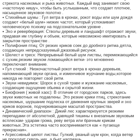
стрекота насекомых и рыка животных. Каждый вид занимает свою
«частотную нишу», чтобы быть услышанным, что создает плотное,
насыщенное звуковое полотно .
• Стихийные шумы : Гул ветра в кронах, рокот воды или шум дождя
создают «белый шум» низких частот, который успокаивает
человеческую психику на подсознательном уровне .
• Эхо и реверберация: Стволы деревьев и ландшафт отражают звуки,
придавая им глубину и объем, которые невозможно имитировать в
закрытом пространстве .
• Полифония птиц: От резких криков соек до дробного ритма дятла,
создающих непредсказуемый джазовый рисунок.
• Шелест и треск: Непрерывный белый шум листвы, перемежающийся
с сухим,резким звуком ломающейся ветки- это мгновенно
переключает внимание.
• Гул стихий : Низкочастотный рокот ветра в кронах деревьев,
напоминающий звуки органа, и изменчивое журчание воды,которое
никогда не повторяет свой ритм.
• Звуки невидимок: Шорох в сухой траве и жужжание насекомых,
создающие ощущение обьема и скрытой жизни.
• Биофония ( живой хаос): В отличие от городских парков, здесь
звуки животных не подавлены. Это резкие крики птиц, стрекотание
насекомых, шуршание подлеска от движения крупных зверей и эхо
криков воронов, подчеркивающее масштаб пространства.
• Динамический диапазон : Дикий лес характеризуется резкими
перепадами от абсолютной, давящей тишины к внезапным звуковым
всплескам- ударам грома, реву ветра или брачным крикам
животных.Эта эстетика часто воспринимается как « пугающе
прекрасная».
• Агрессивный шепот листвы: Гулкий, рваный шум крон, когда ветер
не проходит сквозь них, а бьет наотмашь.