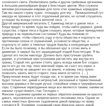
солнечного света. Изобиловали грибы и другие грибковые организмы
в большом разнообразии форм и блестящих цветов. Мхи служили
мягкими роскошными коврами для пола этих храмовых коридоров…
Там мы нашли страну чудес, площадку для игр… Промышленный гул
никогда не проникал в этот отдаленный регион, но чуткий слушатель
услышал бы всегда голоса жителей леса…».
Другой американский писатель С.Хаммонд писал о диком лесе : «
Когда придет то время, куда мы пойдем, чтобы найти деревья, дикие
существа, старые леса и будем слышать звуки, которые принадлежат
природе в ее первобытном состоянии? Куда мы побежим от
цивилизации, чтобы сбросить узду и путы общества и отдохнуть на
протяжении сезона от ограничений, условности общества, и
отдохнуть от забот и тяжелых трудов борьбы и конкуренции жизни?
Если бы было по-моему, я бы обозначил круг в сотню миль в
диаметре, и закрыл бы его защищающей эгидой Конституции. Я бы
сделал его лесом навсегда. Должно быть преступным срубить
дерево, и уголовным преступлением расчистить акр внутри его
границ. Старый лес должен стоять здесь всегда каким Бог создал,
растя его до тех пор, пока земляной червь не съест его корни, и
сильный ветер не швырнет его на землю, и новому лесу нужно
позволить занять место старого, пока земля остается. ( …)
Прирученная жизнь будет позади нас, в то время как перед вами
будет только лес, дикий и нетронутый, роскошный и торжественный,
высокие деревья и бегущие ручьи, спокойные озера и триумфальные
горы. Старинные первозданные вещи все являются такими, какими их
наказал существовать глас Господен.»
Финские художники одними из первых обратили внимание на красоту
дикого, неухоженного и непричесанного лесниками леса. Одним из
самых известных финских художников дикой природы по праву
считается В. Холмберг, создавший свою финскую школу дикой