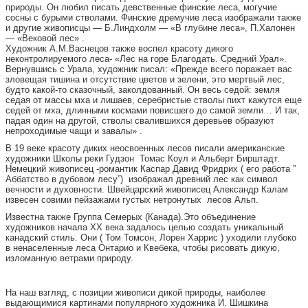
природы. Он любил писать девственные финские леса, могучие
сосны с бурыми стволами. Финские дремучие леса изображали также
и другие живописцы — Б.Линдхолм — «В глубине леса», П.Халонен
— «Вековой лес» .
Художник А.М.Васнецов также воспел красоту дикого
неконтролируемого леса- «Лес на горе Благодать. Средний Урал».
Вернувшись с Урала, художник писал: «Прежде всего поражает вас
зловещая тишина и отсутствие цветов и зелени, это мертвый лес,
будто какой-то сказочный, заколдованный. Он весь седой: земля
седая от массы мха и лишаев, серебристые стволы пихт кажутся еще
седей от мха, длинными космами повисшего до самой земли… И так,
падая один на другой, стволы свалившихся деревьев образуют
непроходимые чащи и завалы» .
В 19 веке красоту диких неосвоенных лесов писали американские
художники Школы реки Гудзон Томас Коул и Альберт Бирштадт.
Немецкий живописец -романтик Каспар Давид Фридрих ( его работа ”
Аббатство в дубовом лесу”) изображал древний лес как символ
вечности и духовности. Швейцарский живописец Александр Калам
извесен совими пейзажами густых нетронутых лесов Альп.
Известна также Группа Семерых (Канада).Это объединение
художников начала XX века задалось целью создать уникальный
канадский стиль. Они ( Том Томсон, Лорен Харрис ) уходили глубоко
в ненаселенные леса Онтарио и Квебека, чтобы рисовать дикую,
изломанную ветрами природу.
На наш взгляд, с позиции живописи дикой природы, наиболее
выдающимися картинами популярного художника И. Шишкина