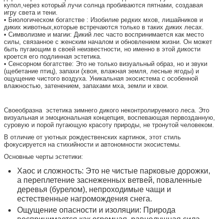
купол,через который лучи солнца пробиваются пятнами, создавая
игру света и тени.
• Биологическом богатстве : Изобилие редких мхов, лишайников и
диких животных,которые встречаются только в таких диких лесах.
• Символизме и магии: Дикий лес часто воспринимается как место
силы, связанное с женским началом и обновлением жизни. Он может
быть пугающим в своей неизвестности, но именно в этой дикости
кроется его подлинная эстетика.
• Сенсорном богатстве: Это не только визуальный образ, но и звуки
(щебетание птиц), запахи (хвоя, влажная земля, лесные ягоды) и
ощущение чистого воздуха. Уникальная экосистема с особенной
влажностью, затенением, запахами мха, земли и хвои.
Своеобразна эстетика зимнего дикого неконтролируемого леса. Это
визуальная и эмоциональная концепция, воспевающая первозданную,
суровую и порой пугающую красоту природы, не тронутой человеком.
В отличие от уютных рождественских картинок, этот стиль
фокусируется на стихийности и автономности экосистемы.
Основные черты эстетики:
Хаос и сложность: Это не чистые парковые дорожки,
а переплетение заснеженных ветвей, поваленные
деревья (бурелом), непроходимые чащи и
естественные нагромождения снега.
Ощущение опасности и изоляции: Природа