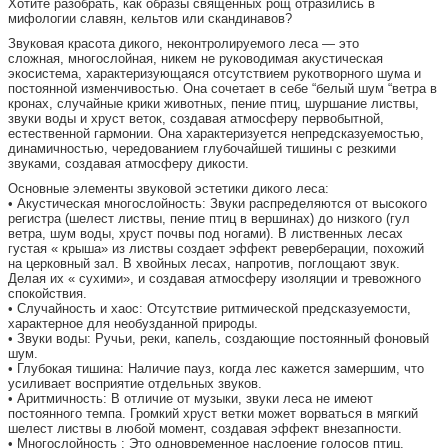
Хотите разобрать, как образы священных рощ отразились в
мифологии славян, кельтов или скандинавов?
Звуковая красота дикого, неконтролируемого леса — это
сложная, многослойная, никем не руководимая акустическая
экосистема, характеризующаяся отсутствием рукотворного шума и
постоянной изменчивостью. Она сочетает в себе “белый шум “ветра в
кронах, случайные крики животных, пение птиц, шуршание листвы,
звуки воды и хруст веток, создавая атмосферу первобытной,
естественной гармонии. Она характеризуется непредсказуемостью,
динамичностью, чередованием глубочайшей тишины с резкими
звуками, создавая атмосферу дикости.
Основные элементы звуковой эстетики дикого леса:
• Акустическая многослойность: Звуки распределяются от высокого
регистра (шелест листвы, пение птиц в вершинах) до низкого (гул
ветра, шум воды, хруст почвы под ногами). В лиственных лесах
густая « крыша» из листвы создает эффект реверберации, похожий
на церковный зал. В хвойных лесах, напротив, поглощают звук.
Делая их « сухими», и создавая атмосферу изоляции и тревожного
спокойствия.
• Случайность и хаос: Отсутствие ритмической предсказуемости,
характерное для необузданной природы.
• Звуки воды: Ручьи, реки, капель, создающие постоянный фоновый
шум.
• Глубокая тишина: Наличие пауз, когда лес кажется замершим, что
усиливает восприятие отдельных звуков.
• Аритмичность: В отличие от музыки, звуки леса не имеют
постоянного темпа. Громкий хруст ветки может ворваться в мягкий
шелест листвы в любой момент, создавая эффект внезапности.
• Многослойность : Это одновременное наслоение голосов птиц,