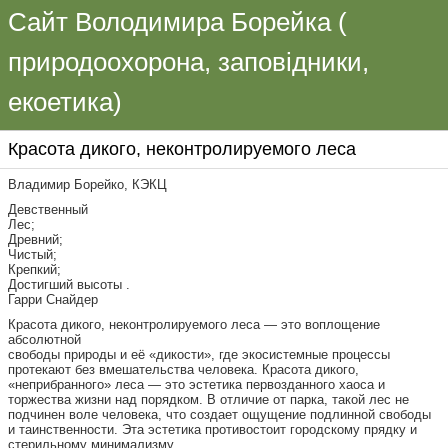
Сайт Володимира Борейка (
природоохорона, заповідники,
екоетика)
Красота дикого, неконтролируемого леса
Владимир Борейко, КЭКЦ
Девственный
Лес;
Древний;
Чистый;
Крепкий;
Достигший высоты .
Гарри Снайдер
Красота дикого, неконтролируемого леса — это воплощение
абсолютной
свободы природы и её «дикости», где экосистемные процессы
протекают без вмешательства человека. Красота дикого,
«неприбранного» леса — это эстетика первозданного хаоса и
торжества жизни над порядком. В отличие от парка, такой лес не
подчинен воле человека, что создает ощущение подлинной свободы
и таинственности. Эта эстетика противостоит городскому прядку и
стерильному минимализму.