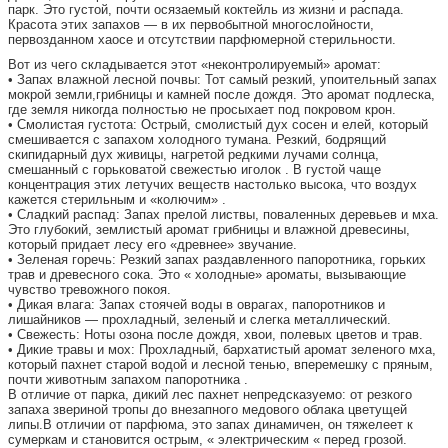
парк. Это густой, почти осязаемый коктейль из жизни и распада.
Красота этих запахов — в их первобытной многослойности,
первозданном хаосе и отсутствии парфюмерной стерильности.
Вот из чего складывается этот «неконтролируемый» аромат:
• Запах влажной лесной почвы: Тот самый резкий, упоительный запах
мокрой земли,грибницы и камней после дождя. Это аромат подлеска,
где земля никогда полностью не просыхает под покровом крон.
• Смолистая густота: Острый, смолистый дух сосен и елей, который
смешивается с запахом холодного тумана. Резкий, бодрящий
скипидарный дух живицы, нагретой редкими лучами солнца,
смешанный с горьковатой свежестью иголок . В густой чаще
концентрация этих летучих веществ настолько высока, что воздух
кажется стерильным и «колючим» .
• Сладкий распад: Запах прелой листвы, поваленных деревьев и мха.
Это глубокий, землистый аромат грибницы и влажной древесины,
который придает лесу его «древнее» звучание.
• Зеленая горечь: Резкий запах раздавленного папоротника, горьких
трав и древесного сока. Это « холодные» ароматы, вызывающие
чувство тревожного покоя.
• Дикая влага: Запах стоячей воды в оврагах, папоротников и
лишайников — прохладный, зеленый и слегка металлический.
• Свежесть: Ноты озона после дождя, хвои, полевых цветов и трав.
• Дикие травы и мох: Прохладный, бархатистый аромат зеленого мха,
который пахнет старой водой и лесной тенью, вперемешку с пряным,
почти животным запахом папоротника .
В отличие от парка, дикий лес пахнет непредсказуемо: от резкого
запаха звериной тропы до внезапного медового облака цветущей
липы.В отличии от парфюма, это запах динамичен, он тяжелеет к
сумеркам и становится острым, « электрическим « перед грозой.