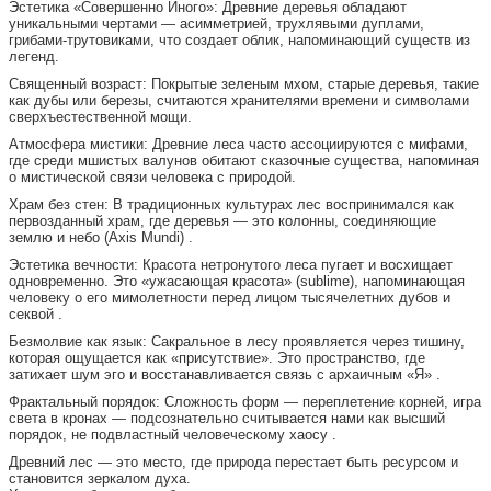
Эстетика «Совершенно Иного»: Древние деревья обладают
уникальными чертами — асимметрией, трухлявыми дуплами,
грибами-трутовиками, что создает облик, напоминающий существ из
легенд.
Священный возраст: Покрытые зеленым мхом, старые деревья, такие
как дубы или березы, считаются хранителями времени и символами
сверхъестественной мощи.
Атмосфера мистики: Древние леса часто ассоциируются с мифами,
где среди мшистых валунов обитают сказочные существа, напоминая
о мистической связи человека с природой.
Храм без стен: В традиционных культурах лес воспринимался как
первозданный храм, где деревья — это колонны, соединяющие
землю и небо (Axis Mundi) .
Эстетика вечности: Красота нетронутого леса пугает и восхищает
одновременно. Это «ужасающая красота» (sublime), напоминающая
человеку о его мимолетности перед лицом тысячелетних дубов и
секвой .
Безмолвие как язык: Сакральное в лесу проявляется через тишину,
которая ощущается как «присутствие». Это пространство, где
затихает шум эго и восстанавливается связь с архаичным «Я» .
Фрактальный порядок: Сложность форм — переплетение корней, игра
света в кронах — подсознательно считывается нами как высший
порядок, не подвластный человеческому хаосу .
Древний лес — это место, где природа перестает быть ресурсом и
становится зеркалом духа.