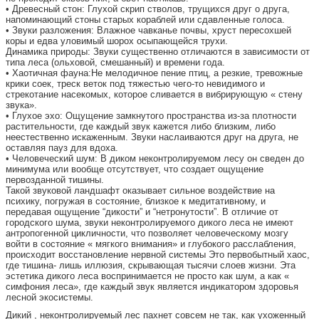
• Древесный стон: Глухой скрип стволов, трущихся друг о друга,
напоминающий стоны старых кораблей или сдавленные голоса.
• Звуки разложения: Влажное чавканье почвы, хруст пересохшей
коры и едва уловимый шорох осыпающейся трухи.
Динамика природы: Звуки существенно отличаются в зависимости от
типа леса (ольховой, смешанный) и времени года.
• Хаотичная фауна:Не мелодичное пение птиц, а резкие, тревожные
крики соек, треск веток под тяжестью чего-то невидимого и
стрекотание насекомых, которое сливается в вибрирующую « стену
звука».
• Глухое эхо: Ощущение замкнутого пространства из-за плотности
растительности, где каждый звук кажется либо близким, либо
неестественно искаженным. Звуки наслаиваются друг на друга, не
оставляя пауз для вдоха.
• Человеческий шум: В диком неконтролируемом лесу он сведен до
минимума или вообще отсутствует, что создает ощущение
первозданной тишины.
Такой звуковой ландшафт оказывает сильное воздействие на
психику, погружая в состояние, близкое к медитативному, и
передавая ощущение “дикости” и “нетронутости”. В отличие от
городского шума, звуки неконтролируемого дикого леса не имеют
антропогенной цикличности, что позволяет человеческому мозгу
войти в состояние « мягкого внимания» и глубокого расслабления,
происходит восстановление нервной системы Это первобытный хаос,
где тишина- лишь иллюзия, скрывающая тысячи слоев жизни. Эта
эстетика дикого леса воспринимается не просто как шум, а как «
симфония леса», где каждый звук является индикатором здоровья
лесной экосистемы.
Дикий , неконтролируемый лес пахнет совсем не так, как ухоженный