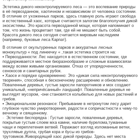
Эстетика дикого неконтролируемого леса — это воспевание природы
в её первозданном, хаотичном и независимом от человека состоянии.
В отличие от ухоженных парков, здесь главную роль играют свобода
и естественный хаос, которые считаются залогом благополучия дикой
экосистемы. Это красота первозданной мощи, которая напоминает о
том, что жизнь процветает там, где ей не мешают быть собой.
Красота дикого леса сегодня считается мировым наследием
(например, буковые леса Карпат).
В отличие от окультуренных парков и аккуратных лесных
монокультур « под линеечку « ,такая эстетика строится на:
• Первозданности: Лес находится в естественном состоянии, где
поддерживается местное биоразнообразие и сложные взаимосвязи
между всеми живыми организмами. Отказ от упорядоченности,
сенокосов и санитарных рубок.
• Хаосе и порядке одновременно: Это «дикая сила неконтролируемого
творения», способная к бесконечному расширению и обновлению.
Поваленные деревья, густые заросли папоротников и мох создают
уникальный, «непричёсанный» ландшафт. Поваленные деревья не
выглядят мусором, -они становятся колыбелью для новых растений и
грибов.
• Эмоциональном резонансе: Пребывание в нетронутом лесу дарит
глубокое чувство умиротворения, радости и сопричастности к чему-то
вечному и священному.
· Эстетике беспорядка : Густые заросли, поваленные деревья,
покрытые густым слоем мха камни, наличие бурелома,туманные
чащи и переплетения ветвей. Поражают взгляд изломанные ветки,
трухлявые дупла, грубая кора и бусы из грибов-
трутовиков.Живородящий хаос дикой природы. Здесь нет места