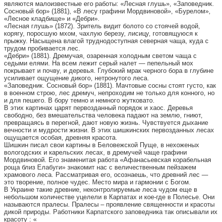
являются малоизвестные его работы: «Лесная глушь», «Заповедник.
Сосновый бор» (1881), «В лесу графини Мордвиновой», «Бурелом»,
«Лесное кладбище» и «Дебри».
«Лесная глушь» (1872). Зритель видит болото со стоячей водой,
корягу, поросшую мхом, чахлую березу, лисицу, готовящуюся к
прыжку. Насыщена влагой труднодоступная северная чаща, куда с
трудом пробивается лес.
«Дебри» (1881). Дремучая, озаренная холодным светом чаща с
седыми елями. На всем лежит серый налет — пепельный мох
покрывает и почву, и деревья. Глубокий мрак черного бора в глубине
усиливает ощущение дикого, нетронутого леса.
«Заповедник. Сосновый бор» (1881). Мачтовые сосны стоят густо, как
в военном строю, лес дремуч, непроходим не только для конного, но
и для пешего. В бору темно и немного жутковато.
В этих картинах царят первозданный порядок и хаос. Деревья
свободно, без вмешательства человека падают на землю, гниют,
превращаясь в перегной, дают новую жизнь. Чувствуется дыхание
вечности и мудрости жизни. В этих шишкинских первозданных лесах
ощущается особая, древняя красота.
Шишкин писал свои картины в Беловежской Пуще, в нехоженых
вологодских и карельских лесах, в дремучей чаще графини
Мордвиновой. Его знаменитая работа «Афанасьевская корабельная
роща близ Елабуги» знакомит нас с величественным пейзажем
храмового леса. Рассматривая его, осознаешь, что древний лес —
это творение, полное чудес. Место мира и гармонии с Богом.
В Украине такие древние, неконтролируемые леса чудом еще в
небольшом количестве уцелели в Карпатах и кое-где в Полесье. Они
называются пралесы. Пралесы – проявление священности и красоты
дикой природы. Работники Карпатского заповедника так описывали их
красоту : «