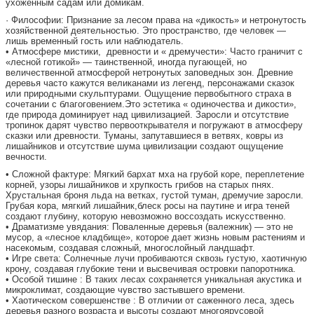
ухоженным садам или домикам.
· Философии: Признание за лесом права на «дикость» и нетронутость
хозяйственной деятельностью. Это пространство, где человек —
лишь временный гость или наблюдатель.
• Атмосфере мистики, древности и « дремучести»: Часто граничит с
«лесной готикой» — таинственной, иногда пугающей, но
величественной атмосферой нетронутых заповедных зон. Древние
деревья часто кажутся великанами из легенд, персонажами сказок
или природными скульптурами. Ощущение первобытного страха в
сочетании с благоговением.Это эстетика « одиночества и дикости»,
где природа доминирует над цивилизацией. Заросли и отсутствие
тропинок дарят чувство первооткрывателя и погружают в атмосферу
сказки или древности. Туманы, запутавшиеся в ветвях, ковры из
лишайников и отсутствие шума цивилизации создают ощущение
вечности.
• Сложной фактуре: Мягкий бархат мха на грубой коре, переплетение
корней, узоры лишайников и хрупкость грибов на старых пнях.
Хрустальная броня льда на ветках, густой туман, дремучие заросли.
Грубая кора, мягкий лишайник,блеск росы на паутине и игра теней
создают глубину, которую невозможно воссоздать искусственно.
• Драматизме увядания: Поваленные деревья (валежник) — это не
мусор, а «лесное кладбище», которое дает жизнь новым растениям и
насекомым, создавая сложный, многослойный ландшафт.
• Игре света: Солнечные лучи пробиваются сквозь густую, хаотичную
крону, создавая глубокие тени и высвечивая островки папоротника.
• Особой тишине : В таких лесах сохраняется уникальная акустика и
микроклимат, создающие чувство застывшего времени.
• Хаотическом совершенстве : В отличии от саженного леса, здесь
деревья разного возраста и высоты создают многоярусовой