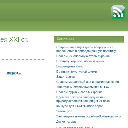
я ХХІ ст.
Кампании
Современная идея дикой природы и ее
воплощение в природохранную практику
Спасем изначальную степь Украины
В защиту хорьков, ласок и куниц
Возрождение болот
В защиту золотистой щурки
Вперед »
Защита акул
Спасем украинский лес и редкие растения
Уничтожим охотничьи вышки в ПЗФ
Спасем сурка и лося в Украине!
Идея абсолютной заповедности-
природоохранная концепция 21 века
Конкурс для СМИ "Гнилое перо"
Зоозащита
Заповедные школы Борейко-Войцеховского
Доска позора