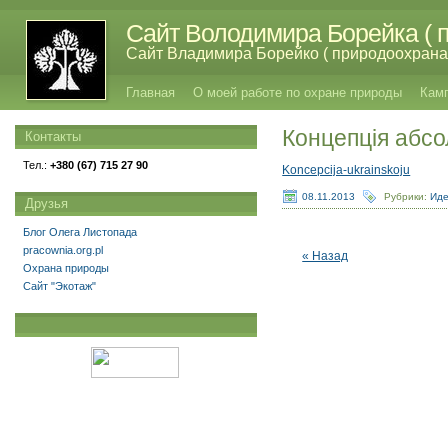
Сайт Володимира Борейка ( п
Сайт Владимира Борейко ( природоохрана,
Главная
О моей работе по охране природы
Кам
Концепція абсо
Контакты
Тел.:
+380 (67) 715 27 90
Koncepcija-ukrainskoju
08.11.2013
Рубрики:
Иде
Друзья
Блог Олега Листопада
pracownia.org.pl
« Назад
Охрана природы
Сайт "Экотаж"