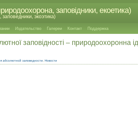
риродоохорона, заповідники, екоетика)
 заповедники, экоэтика)
пании
Издательство
Галереи
Контакт
Поддержка
лютної заповідності – природоохоронна іде
я абсолютной заповедности
,
Новости