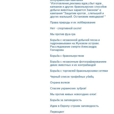
Всеукраинская кампания
“Изготовление,реклама ядов,сбыт ядов ,
капканов и других браконьерских способов
добычи животных карается Законом” и
кампания "Защитим кротов , слепышей и
других малышей. Остановим живодеров! "
Права природы и их лоббирование
Нет - спортивной охоте!
Мы против фуа-гра
Борьба с незаконной добычей песка и
гидронамывами на Жуковом острове.
Расследование смерти Александра
Гончарова
Борьба с браконьерством
Борьба с незаконным фотографированием
диких животных и их контрабандой
Борьба с торговлей браконьерскими сетями
Черный список трофейных убийц
Охрана волков
Спасем украинских зубров!
Мы против живых новогодних елок!
Борьба за заповедность
Идем в Европу-строим заповедность
Первоцвет