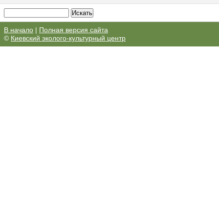
В начало
|
Полная версия сайта
©
Киевский эколого-культурный центр