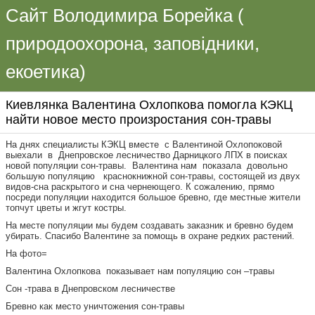
Сайт Володимира Борейка (
природоохорона, заповідники,
екоетика)
Киевлянка Валентина Охлопкова помогла КЭКЦ
найти новое место произростания сон-травы
На днях специалисты КЭКЦ вместе с Валентиной Охлопоковой
выехали в Днепровское лесничество Дарницкого ЛПХ в поисках
новой популяции сон-травы. Валентина нам показала довольно
большую популяцию краснокнижной сон-травы, состоящей из двух
видов-сна раскрытого и сна чернеющего. К сожалению, прямо
посреди популяции находится большое бревно, где местные жители
топчут цветы и жгут костры.
На месте популяции мы будем создавать заказник и бревно будем
убирать. Спасибо Валентине за помощь в охране редких растений.
На фото=
Валентина Охлопкова показывает нам популяцию сон –травы
Сон -трава в Днепровском лесничестве
Бревно как место уничтожения сон-травы