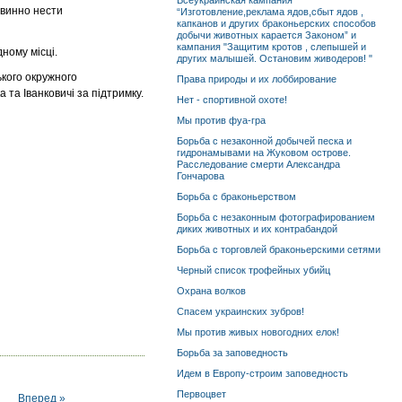
Всеукраинская кампания
овинно нести
“Изготовление,реклама ядов,сбыт ядов ,
капканов и других браконьерских способов
добычи животных карается Законом” и
кампания "Защитим кротов , слепышей и
дному місці.
других малышей. Остановим живодеров! "
ського окружного
Права природы и их лоббирование
 та Іванковичі за підтримку.
Нет - спортивной охоте!
Мы против фуа-гра
Борьба с незаконной добычей песка и
гидронамывами на Жуковом острове.
Расследование смерти Александра
Гончарова
Борьба с браконьерством
Борьба с незаконным фотографированием
диких животных и их контрабандой
Борьба с торговлей браконьерскими сетями
Черный список трофейных убийц
Охрана волков
Спасем украинских зубров!
Мы против живых новогодних елок!
Борьба за заповедность
Идем в Европу-строим заповедность
Первоцвет
Вперед »