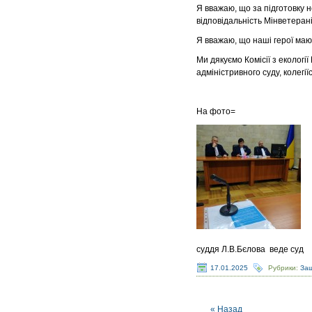
Я вважаю, що за підготовку 
відповідальність Мінветерані
Я вважаю, що наші герої мают
Ми дякуємо Комісії з екології
адміністривного суду, колегі
На фото=
суддя Л.В.Бєлова веде суд
17.01.2025
Рубрики:
За
« Назад