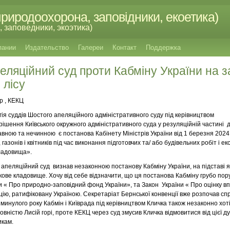
риродоохорона, заповідники, екоетика)
 заповедники, экоэтика)
пании
Издательство
Галереи
Контакт
Поддержка
еляційний суд проти Кабміну України на з
 лісу
р , КЕКЦ
олегія суддів Шостого апеляційного адміністративного суду під керівництвом
рішення Київського окружного адміністративного суда у резуляційній частині
вною та нечинною є постанова Кабінету Міністрів України від 1 березня 2024
газонів і квітників під час виконання підготовчих та/ або будівельних робіт і 
кладовища».
- апеляційний суд визнав незаконною постанову Кабміну України, на підставі 
ькове кладовище. Хочу від себе відзначити, що ця постанова Кабміну грубо по
ни « Про природно-заповідний фонд України», та Закон України « Про оцінку вп
ію, ратифіковану Україною. Секретаріат Бернської конвенції вже розпочав спра
минулого року Кабмін і Київрада під керівництвом Кличка також незаконно хот
вністю Лисій горі, проте КЕКЦ через суд змусив Кличка відмовитися від цієї д
икам.