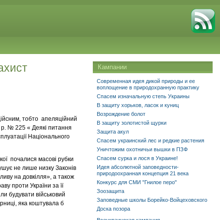
ахист
Кампании
Современная идея дикой природы и ее
воплощение в природохранную практику
Спасем изначальную степь Украины
В защиту хорьков, ласок и куниц
Возрождение болот
 дійсним, тобто апеляційний
В защиту золотистой щурки
 р. № 225 « Деякі питання
Защита акул
експлуатації Національного
Спасем украинский лес и редкие растения
Уничтожим охотничьи вышки в ПЗФ
Спасем сурка и лося в Украине!
якої почалися масові рубки
Идея абсолютной заповедности-
рушує не лише низку Законів
природоохранная концепция 21 века
ливу на довкілля», а також
Конкурс для СМИ "Гнилое перо"
ву проти України за її
Зоозащита
іли будувати військовий
Заповедные школы Борейко-Войцеховского
урниці, яка коштувала б
Доска позора