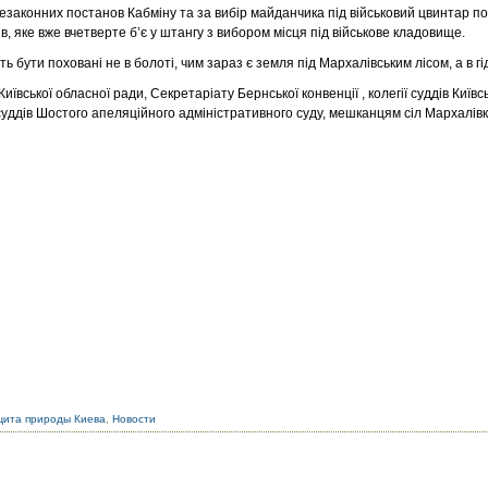
незаконних постанов Кабміну та за вибір майданчика під військовий цвинтар п
в, яке вже вчетверте б’є у штангу з вибором місця під військове кладовище.
ь бути поховані не в болоті, чим зараз є земля під Мархалівським лісом, а в гі
 Київської обласної ради, Секретаріату Бернської конвенції , колегії суддів Київ
їсуддів Шостого апеляційного адміністративного суду, мешканцям сіл Мархалівка
щита природы Киева
,
Новости