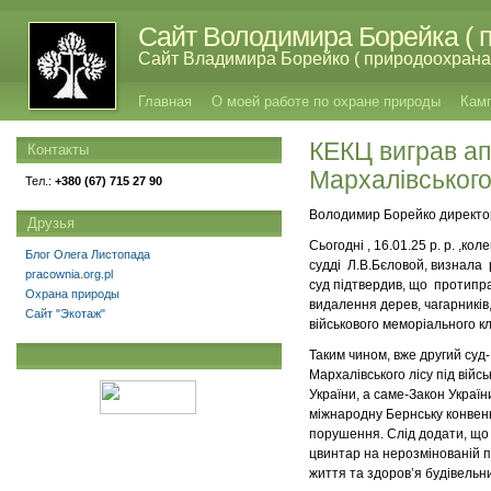
Сайт Володимира Борейка ( п
Сайт Владимира Борейко ( природоохрана,
Главная
О моей работе по охране природы
Кам
КЕКЦ виграв ап
Контакты
Мархалівського
Тел.:
+380 (67) 715 27 90
Володимир Борейко директо
Друзья
Сьогодні , 16.01.25 р. р. ,к
Блог Олега Листопада
судді Л.В.Бєловой, визнала 
pracownia.org.pl
суд підтвердив, що протипра
Охрана природы
видалення дерев, чагарників, 
Сайт "Экотаж"
військового меморіального 
Таким чином, вже другий суд
Мархалівського лісу під війс
України, а саме-Закон Украї
міжнародну Бернську конвенц
порушення. Слід додати, що 
цвинтар на нерозмінованій по
життя та здоров’я будівельн