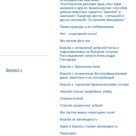
Всеукраинская кампания
“Изготовление,реклама ядов,сбыт ядов ,
капканов и других браконьерских способов
добычи животных карается Законом” и
кампания "Защитим кротов , слепышей и
других малышей. Остановим живодеров! "
Права природы и их лоббирование
Нет - спортивной охоте!
Мы против фуа-гра
Борьба с незаконной добычей песка и
гидронамывами на Жуковом острове.
Расследование смерти Александра
Гончарова
Борьба с браконьерством
Вперед »
Борьба с незаконным фотографированием
диких животных и их контрабандой
Борьба с торговлей браконьерскими сетями
Черный список трофейных убийц
Охрана волков
Спасем украинских зубров!
Мы против живых новогодних елок!
Борьба за заповедность
Идем в Европу-строим заповедность
Первоцвет