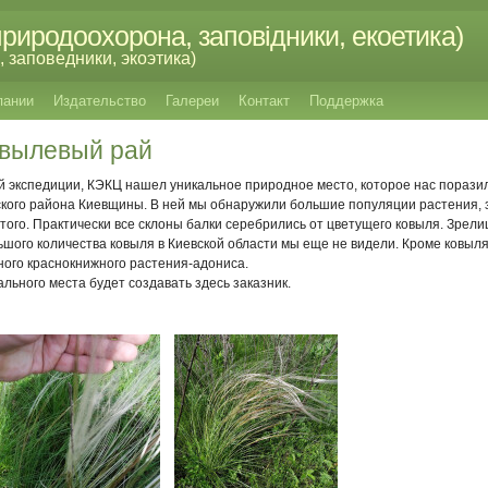
риродоохорона, заповідники, екоетика)
 заповедники, экоэтика)
пании
Издательство
Галереи
Контакт
Поддержка
вылевый рай
ой экспедиции, КЭКЦ нашел уникальное природное место, которое нас порази
кого района Киевщины. В ней мы обнаружили большие популяции растения, 
того. Практически все склоны балки серебрились от цветущего ковыля.
Зрели
ьшого количества ковыля в Киевской области мы еще не видели. Кроме ковыл
ого краснокнижного растения-адониса.
льного места будет создавать здесь заказник.