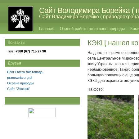
Сайт Володимира Борейка ( п
Сайт Владимира Борейко ( природоохрана,
Главная
О моей работе по охране природы
Кам
КЭКЦ нашел ко
Контакты
Тел.:
+380 (67) 715 27 90
На днях , во время очередн
села Центральное Мироновс
Друзья
книгу Украины- ковыля перис
необыкновенное. Такого бол
Блог Олега Листопада
большую популяцию еще одн
pracownia.org.pl
КЭКЦ для охраны этого уника
Охрана природы
Сайт "Экотаж"
На фото: