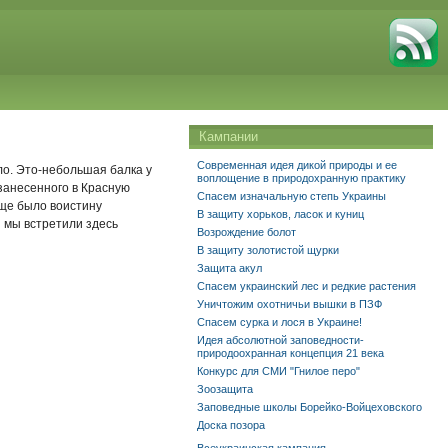
Кампании
Современная идея дикой природы и ее
ло. Это-небольшая балка у
воплощение в природохранную практику
занесенного в Красную
Спасем изначальную степь Украины
ще было воистину
В защиту хорьков, ласок и куниц
я мы встретили здесь
Возрождение болот
В защиту золотистой щурки
Защита акул
Спасем украинский лес и редкие растения
Уничтожим охотничьи вышки в ПЗФ
Спасем сурка и лося в Украине!
Идея абсолютной заповедности-
природоохранная концепция 21 века
Конкурс для СМИ "Гнилое перо"
Зоозащита
Заповедные школы Борейко-Войцеховского
Доска позора