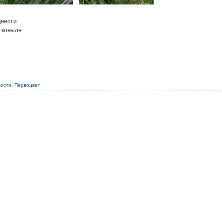
цвести
 ковыля
вости
,
Первоцвет