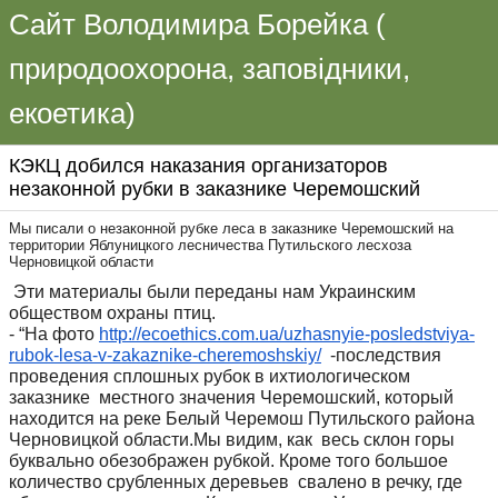
Сайт Володимира Борейка (
природоохорона, заповідники,
екоетика)
КЭКЦ добился наказания организаторов
незаконной рубки в заказнике Черемошский
Мы писали о незаконной рубке леса в заказнике Черемошский на
территории Яблуницкого лесничества Путильского лесхоза
Черновицкой области
Эти материалы были переданы нам Украинским
обществом охраны птиц.
- “На фото
http://ecoethics.com.ua/
uzhasnyie-posledstviya-
rubok-
lesa-v-zakaznike-
cheremoshskiy/
-последствия
проведения сплошных рубок в ихтиологическом
заказнике местного значения Черемошский, который
находится на реке Белый Черемош Путильского района
Черновицкой области.Мы видим, как весь склон горы
буквально обезображен рубкой. Кроме того большое
количество срубленных деревьев свалено в речку, где