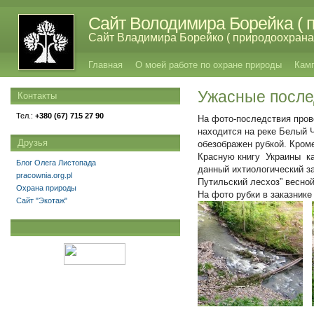
Сайт Володимира Борейка ( п
Сайт Владимира Борейко ( природоохрана,
Главная
О моей работе по охране природы
Кам
Ужасные после
Контакты
Тел.:
+380 (67) 715 27 90
На фото-последствия пров
находится на реке Белый 
Друзья
обезображен рубкой. Кром
Красную книгу Украины ка
Блог Олега Листопада
данный ихтиологический з
pracownia.org.pl
Путильский лесхоз” весной 
Охрана природы
На фото рубки в заказник
Сайт "Экотаж"