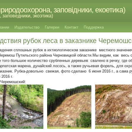
риродоохорона, заповідники, екоетика)
 заповедники, экоэтика)
пании
Издательство
Галереи
Контакт
Поддержка
дствия рубок леса в заказнике Черемошс
едения сплошных рубок в ихтиологическом заказнике местного значени
Черемош Путильского района Черновицкой области.Мы видим, как весь 
е того большое количество срубленных деревьев свалено в речку, где 
рпатская марена, дунайский лосось, а также ручьевая форель, для охр
аказник. Рубка-довольно свежая, фото сделано
6 июня 2016 г., а сама 
2016 г.
е Черемошский: