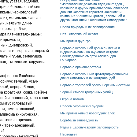
Всеукраинская кампания
ндта, усатая, водяная,
“Изготовление,реклама ядов,сбыт ядов ,
 гриф, белоголовый сип,
капканов и других браконьерских способов
иканы, черноголовый
добычи животных карается Законом” и
кампания "Защитим кротов , слепышей и
рлик,
могильник, сапсан,
других малышей. Остановим живодеров! "
ный, неясыти длин
-
Права природы и их лоббирование
-сорока, рябчик,
ндра пят
-
нистая;
– рыбы:
Нет - спортивной охоте!
 и крымская,
Мы против фуа-гра
нный, днепровский,
Борьба с незаконной добычей песка и
ылая и тонкорылая, морской
гидронамывами на Жуковом острове.
чатый губан, зеленушка
Расследование смерти Александра
Гончарова
кая;
– моллюски: серулина
Борьба с браконьерством
Борьба с незаконным фотографированием
вдофенопс Якобсона,
диких животных и их контрабандой
моримус темный, усач-
Борьба с торговлей браконьерскими сетями
изый, аврора белая,
ка кроатская,
совка Трейчке,
Черный список трофейных убийц
пной черноногий, хара
-
копиг
Охрана волков
омитус головастый,
Спасем украинских зубров!
ая, шмели моховой,
Мы против живых новогодних елок!
апинома кинбурнская,
астения: горечавка
Борьба за заповедность
ьян
трехнарезанный,
Идем в Европу-строим заповедность
ый,
Первоцвет
адбородник безлистый,