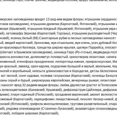
, сенница Геро, сов
-
ка Трейчке, медведица-госпожа, цефус Загайкевича, колп
морских заповедниках вредит 13 ред
-
ким видам флоры: ятрышник сердценос
тском заповеднике), ятрышник дремлик (Карпатский,
Ялтинский), ятрышники 
ымская
(Крымский), ятрышник бледный (Крымский, Ялтинский), ятрышник укра
-
ий), хетоморфа Зернова
(Карпатский, Горганы), ятрышник рыхлоцветный (Че
ский), ясинец белый (98).
Санитарные рубки в лесных заповедниках наносят
й, квидей карпатский, бронзовка,
жук-отшельник, жук-олень, усач дубовый бо
сач краснокрыл Келлера, трещетка широко
-
крылая, щелкун Паррейса, плоскот
(обитает в Крымском заповеднике), сенница Геро (Ро
-
сточье), медведица-госп
арисса рогохвостая, долихомитус головастый, орехотворка гигантская,
сапига
кновенный,
ктенофора праздничная, пилоротица южная, прекрасноусская, М
шун красный, змееяд,
орел-карлик, подорлики большой и малый, могильник, бер
оногий и воробьиный, неясыти
длиннохвостая и бородатая, дятлы белоспинн
, кот лесной, соня садовая, полевка татранская
(Карпатский), ночницы Бехште
шаны серый и бурый, широкоушка европейская, вечерницы
рыжая, гигантская 
х наносят вред 32 редким
видам флоры: любка двулистая (растет в Полесском
 зеленоцветковая (Каневский, Крымский),
дифазиаструм Цайллера, дифазиас
днике), плаун годичный (Полесский), гроздовник виргинский,
аконит волосисто
ожковый (Карпатский), ларицифомес лекарственный, пизолит бескор
-
невой, 
онский (Ялтинский),
грифола многошляпковая, трутовик разветвленный, спар
ий), рядовка опенковидная
(Станично-Луганский), анакамтодон сплахновидны
атский), лобария широкая (Карпатский),