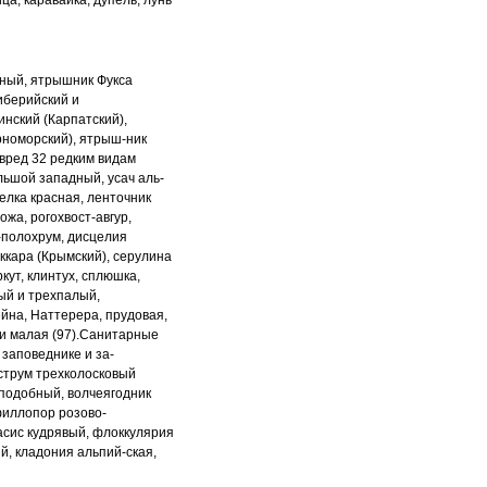
ица, каравайка,
дупель, лунь
ный, ятрышник Фукса
иберийский и
инский (Карпатский),
рноморский), ятрыш
-
ник
 вред 32 редким
видам
льшой западный, усач аль
-
елка красная, ленточник
ожа, рогохвост-авгур,
-полохрум, дисцелия
аккара
(Крымский), серулина
кут, клинтух,
сплюшка,
ый и трехпалый,
йна, Наттерера, прудовая,
и малая (97).
Санитарные
 заповеднике и за
-
трум трехколосковый
подобный, волчеягодник
филлопор розово-
асис кудрявый,
флоккулярия
й, кладония альпий
-
ская,