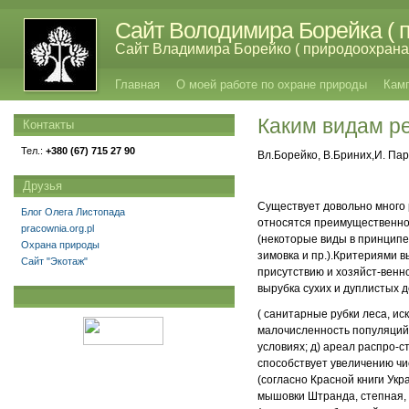
Сайт Володимира Борейка ( п
Сайт Владимира Борейко ( природоохрана,
Главная
О моей работе по охране природы
Кам
Каким видам р
Контакты
Тел.:
+380 (67) 715 27 90
Вл.Борейко, В.Бриних,И. Па
Друзья
Существует довольно много 
Блог Олега Листопада
относятся преимущественно
pracownia.org.pl
(некоторые виды в принципе
Охрана природы
зимовка
и пр.).
Критериями вы
Сайт "Экотаж"
присутствию и хозяйст
-
венн
вырубка сухих и дуплистых 
( санитарные рубки леса, ис
малочисленность
популяций
условиях; д) ареал распро
-
с
способствует увеличению ч
(согласно Красной книги Укра
мышовки Штранда, степная, 