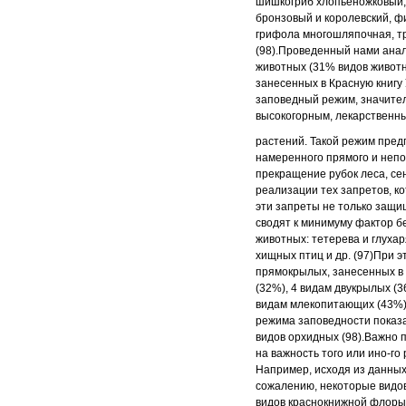
шишкогриб хлопьеножковый,
бронзовый и королевский, ф
грифола
многошляпочная, тр
(98).
Проведенный нами анал
животных (31%
видов животн
занесенных в Красную
книгу
заповедный режим, значите
высокогорным, лекарственн
растений. Такой режим пре
намеренного прямого и
непо
прекращение рубок леса, с
реализации тех запретов, к
эти запреты не только защ
сводят
к минимуму фактор б
животных: тетерева и
глухар
хищных птиц и др. (97)
При э
прямокрылых, занесенных в
(32%), 4 видам двукрылых (3
видам млекопитающих (43%),
режима
заповедности показ
видов орхидных (98).
Важно п
на важность того или ино
-
го
Например, исходя из данны
сожалению, некоторые видо
видов краснокнижной флоры