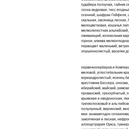
гудайера ползучая, тайник
с
сосна кедровая, тисс ягодны
осенний, шафран Гейфеля, 
скальная,
овсяница лесная, 
малоцветковая,
кошачья лап
мелколепестник альпийский
оживающий, колокольчик кар
горное, клюква мелкоплодна
первоцвет
маленький, ветре
опушеннолистый, василек д
первичногерберов и Компер
меловой,
углостебельник кр
кориандролистый,
ясенец б
крестовник Бессера, оносма
иберийский, майский, римски
прованский,
трехзубчатый, 
крымская и оводоносная,
лю
трехколосковый и аль
-
пийск
полулунный, виргинский, мн
мхи: анакамтодон сплахнов
закопченая и лесная, нефро
аллоцетрария Оукса, тукнер