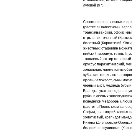
итальянский, махаон, люцина
луговой (97).
Сенокошение в лесных и при
(растет в
Полесском и Карпа
трансильванский, офрис кр
ятрышник точечный (Крымск
болотный (Карпатский, Ялтин
животных: стафилин мохнаты
пийский, моримус темный, у
тополевый,
сатир железный 
оруссус паразитический,
мег
зональная, лиометопум обы
зубчатая, гоголь, скопа, кор
орлан-белохвост, сычи мохн
черный
аист, медведь бурый
Брандта, усатая,
водяная, у
рубки в лесных заповедника
поведнике Медоборы), любка
(растет в Полес
-
ском запове
Софии, шишкогриб хлопья
-
н
золотистый, крепидот макед
Рикена (Днепровско-Орельск
белония геркулинская (Карп