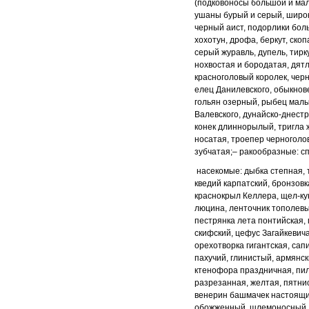
(подковоносы
большой и мал
ушаны бурый и серый, широ
черный аист, подорлики
боль
хохотун, дрофа, беркут, скоп
серый журавль, дупель, тирк
нохвостая и бородатая, дят
красноголовый королек,
черн
елец Данилевского, обыкнов
гольян
озерный, рыбец малы
Валевского, дунайско-
днестр
конек длиннорылый, тригла
носатая, троепер черноголо
зубчатая;
– ракообразные: 
насекомые: дыбка степная,
кведий
карпатский, бронзовк
краснокрыл Келлера, щел
-
ку
люцина, ленточник тополевы
пестрянка лета понтийская,
скифский, цефус Загайкевича
орехотворка
гигантская, са
пахучий, глинистый, армянс
ктенофора праздничная, пи
разрезанная, желтая, пятни
венерин башмачек настоящи
обожженный,
шлемоносный, 