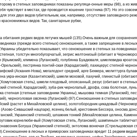
оторому в степных заповедниках показаны регуляци
-
онные меры (98), а из жи
ебя чувствует в местах, где проводится кошение тростника (97). Но это
совсем
для этих двух видов
губительным, как, например, отсутствие заповедного ре
 краснокнижных видов. Так, санитарные рубки,
а обитания редких видов летучих мышей
(135).
Очень важным для сохранения
ведниках (прежде всего степных) сенокошения, а также
запрещение в лесных
 Украины убедительно показывает, что сенокошение в степных за
-
поведниках
 степная,
толстун многобугорчатый, зегрис желтонизый (обитает в Черномор
я (Крымский), климена
(Луганский), голубянка Буадюваля, шмелевидка кроатск
о-Орельский), пестрянка понтий
-
ская (Карадагский), пахицерус степной черно
кифский (Аскания-Нова), мегалодонт средний, арге Беккера,
мелиттурга булав
ена укра
-
инская (Казантипский), шмели моховой, пахучий, глинистый (обитаю
(Хомутовская степь),
шмели плодовый, опоясанный, резус (обитают в степны
кий степной, Карадагский), зуба
-
рик чернолапый, дрофа, сова болотная, лун
вка степная (степные заповедники Украины), мышовка
темная (Луганский), пе
кий),
черноголовая овсянка (Луганский) (97).
Сенокошение в степных заповедни
йский (растет в Михайловской целине), золотобородник
цикадовый (Черноморс
й
(Азово-Сивашский нацпарк), ясенец белый, крестовник Бессера, оносма
донс
ганский,
Украинский степной), шпажник тонкий (Михайловская целина, Каме
трутовик корнелюби
-
вый (Хомутовская степь, Луганский), шампиньон таблитча
лонавозник Богуша (Украинский
степной), энтолома вонючая (Стрельцовская с
).
Сенокошение в лесных и приморских заповедниках вредит 11 редким
видам