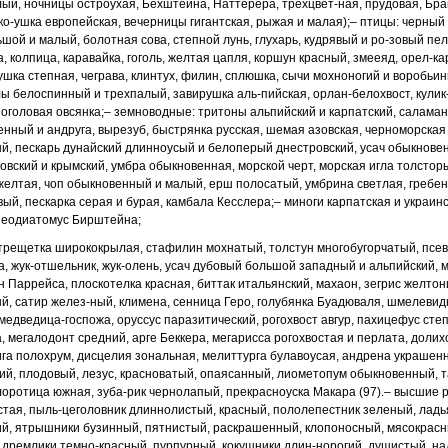
ый, ночницы остроухая, Бехштейна, Наттерера, трехцвет
-
ная, прудовая, Бра
ко
-
ушка европейская, вечерницы гигантская, рыжая и малая);
– птицы: черный
шой и малый, болотная сова, степной лунь, глухарь, кудрявый и ро
-
зовый пел
а, колпица,
каравайка, гоголь, желтая цапля, коршун красный, змееяд, орел-ка
ушка степная, чеграва,
клинтух, филин, сплюшка, сычи мохноногий и воробьи
лы белоспинный и трехпалый, завирушка аль
-
пийская, орлан-белохвост, кулик
оголовая овсянка;
– земноводные: тритоны альпийский и карпатский, салама
енный и андруга, вырезуб,
быстрянка русская, шемая азовская, черноморская
й, пескарь дунайский длинноусый и белоперый
днестровский, усач обыкнове
овский и крымский, умбра обыкновенная, морской черт, морская
игла толстор
желтая, чоп обыкновенный и малый, ерш полосатый, умбрина светлая,
гребен
вый, пескарка
серая и бурая, камбала Кесслера;
– миноги карпатская и украинс
спеодиатомус Бирштейна;
 трещетка ширококрылая, стафилин
мохнатый, толстун многобугорчатый, псе
а, жук-отшельник, жук-олень, усач дубовый большой
западный и альпийский, 
н Паррейса, плоскотелка красная, биттак итальянский, махаон, зегрис
желтон
й, сатир желез
-
ный, климена, сенница Геро, голубянка Буадюваля, шмелевид
 медведица-госпожа, оруссус
паразитический, рогохвост авгур, пахицефус сте
, мегалодонт средний, арге Беккера,
мегарисса рогохвостая и перлата, долих
пига полохрум, дисцелия зональная, мелиттурга булавоусая,
андрена украшенн
кий,
плодовый, лезус, красноватый, опаясанный, лиометопум обыкновенный,
т
лоротица южная, зуба
-
рик чернолапый, прекрасноуска Макара (97).
– высшие р
стая, пыль
-
цеголовник длиннолистый, красный, пололепестник зеленый, лад
й, ятрышники бузинный,
пятнистый, раскрашенный, клопоносный, мясокрасн
дремлики темно-красный, пурпурный, кокушники длин
-
норогий, душистый, н