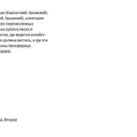
ая (Карпатский, Крымский),
й, Крымский), алектория
сех перечисленных
ных рубок
в лесах и
отах, где ведется хозяйст
-
 должна вестись, и где эти
 зоны биосферных
арков.
ка, Второе