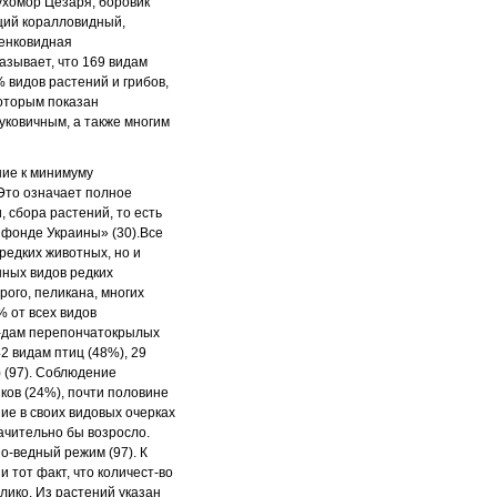
мухомор Цезаря,
боровик
иций коралловидный,
пенковидная
азывает, что 169 видам
% видов растений и грибов,
которым показан
луковичным,
а также многим
ние к минимуму
Это означает полное
и, сбора
растений, то есть
 фонде Украины» (30).
Все
редких животных, но и
нных видов редких
рого, пеликана, многих
 от всех видов
-
дам перепончатокрылых
42 видам птиц
(48%), 29
 (97). Соблюдение
ков (24%), почти половине
е в своих видовых очерках
ачительно бы возросло.
по
-
ведный режим (97). К
 тот факт, что количест
-
во
лико. Из растений указан