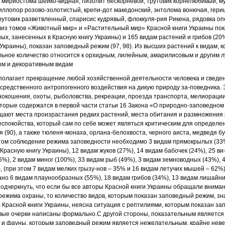
 мириостома шейко
-
видная, пизолит бескорневой, трутовик корнелюбивый, 
иллопор розово-золотистый, крепи
-
дот македонский, энтолома вонючая, гер
утовик разветвленный, спарисис кудрявый, флоккуля
-
рия Рикена, рядовка о
из томов «Животный мир» и «Растительный
мир» Красной книги Украины пок
ых, занесенных в Красную книгу Украины) и 165 видам
растений и грибов (20
 Украины), показан заповедный режим (97, 98). Из высших растений
к видам, 
льное количество
относится к орхидным, лилейным, амарилисовым и другим 
ым и декоративным видам
дполагает прекращение любой хозяйственной
деятельности человека и сведе
средственного антропогенного воздействия на дикую природу за
-
поведника. 
енокошения,
охоты, рыболовства, рекреации, проезда транспорта, мелиораци
оторые содержатся в первой
части статьи 16 Закона «О природно-заповедном
ищают места произрастания редких
растений, места обитания и размножения 
еспокойства, который сам по себе может являться
критическим для определе
я (90), а также тюленя-монаха, орлана-белохвоста, черного аиста,
медведя бу
том соблюдение режима заповедности необходимо 3 видам
прямокрылых (33%
 Красную
книгу Украины), 12 видам жуков (27%), 14 видам бабочек (24%), 25 ви
6%), 2 видам миног
(100%), 33 видам рыб (49%), 3 видам земноводных (43%), 
 (при этом 7 видам мелких грызу
-
нов – 35% и 16 видам летучих мышей – 62%)
ано 6 видам плаунообразных (55%), 18 видам грибов
(34%), 13 видам лишайни
одчеркнуть, что если бы все авторы Красной книги Украины
обращали внимани
 режима охраны, то количество видов, которым показан заповедный
режим, зн
х Красной
книги Украины, неясна ситуация с рептилиями, которым показан за
вые очерки написаны
формально.
С другой стороны, показательным является и
 и фауны, которым заповедный режим
является нежелательным, крайне неве