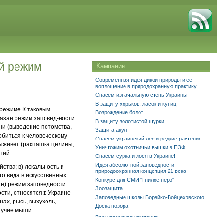
ый режим
Кампании
Современная идея дикой природы и ее
воплощение в природохранную практику
Спасем изначальную степь Украины
В защиту хорьков, ласок и куниц
 режиме.
К таковым
Возрождение болот
казан режим заповед
-
ности
В защиту золотистой щурки
ни (выведение потомства,
Защита акул
обиться к человеческому
Спасем украинский лес и редкие растения
выживет (распашка целины,
Уничтожим охотничьи вышки в ПЗФ
ятий
Спасем сурка и лося в Украине!
Идея абсолютной заповедности-
йства; в) локальность и
природоохранная концепция 21 века
го вида в искусственных
Конкурс для СМИ "Гнилое перо"
 е) режим заповедности
Зоозащита
сти, относятся:
в Украине
Заповедные школы Борейко-Войцеховского
онах,
рысь, выхухоль,
Доска позора
етучие мыши