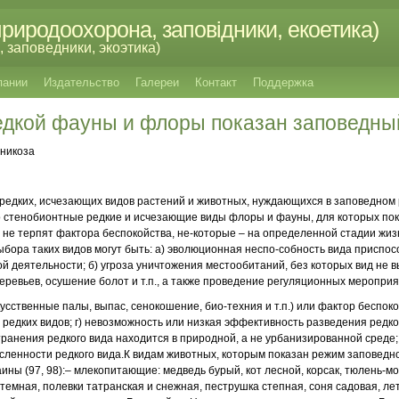
риродоохорона, заповідники, екоетика)
 заповедники, экоэтика)
пании
Издательство
Галереи
Контакт
Поддержка
едкой фауны и флоры показан заповедн
рникоза
редких, исчезающих видов растений и
животных, нуждающихся в заповедном
 стенобионтные редкие и
исчезающие виды флоры и фауны, для которых по
 не терпят фактора беспокойства, не
-
которые – на определенной стадии жиз
бора таких видов могут быть: а) эволюционная неспо
-
собность вида приспос
ой деятельности; б) угроза уничтожения местообитаний, без которых
вид не 
деревьев,
осушение болот и т.п., а также проведение регуляционных меропри
кусственные палы, выпас, сенокошение, био
-
техния и т.п.) или фактор беспоко
 редких видов; г) невозможность или низкая эффективность
разведения редко
транения редкого вида находится в природной, а не урбанизированной
среде;
исленности
редкого вида.
К видам животных, которым показан режим заповедно
ины (97, 98):
– млекопитающие: медведь бурый, кот лесной, корсак, тюлень-м
темная, полевки татранская
и снежная, пеструшка степная, соня садовая, л