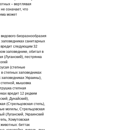
вотных – вертлявая
 не означает, что
жима может
 видового биоразнообразия
 заповедниках санитарных
 вредит следующим 32
ском
заповеднике, обитал в
ая (Луганский),
пестрянка
ногий
оусая (степные
т в
степных заповедниках
х заповедниках
Украины),
ь степной, мышовка
струшка степная
ках вредит 12 редким
кий, Дунайский),
кая (Стрельцовская степь),
нные
могилы, Стрельцовская
тый (Луганский,
Украинский
тепь, Хомутовская
 животных: биттак