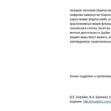
лобария легочная (Карпатски
нефрома
завернутая (Карпа
паростковая (Карпатский),
а
краснокнижных видов флоры
сенокосов в степях, болотах
венная деятельность (рубки 
редкие виды
могут выжить, 
заповедников, национальны
Более подробно о проблемах
В.Е. Борейко, В.А. Бриниха
издание
http://ecoethics.co