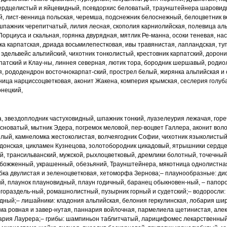
ердцелистый и яйцевидный, псевдорхис беловатый, траунштейнера
шаровидн
й, лист
-
венница польская, черемша, подснежник белоснежный, белоцветник в
шпажник черепитчатый,
лилия лесная, скополия карниолийская, полевица ал
Порциуса и скальная, горянка двурядная, мятлик Ре
-
манна, осоки теневая, на
ка карпатская, дриада восьмилепестковая, ивы травянистая,
лапландская, ту
,
эдельвейс альпийский, чихотник тонколистый, крестовник карпатский,
дорони
патский и Клау
-
ны, линнея северная, лютик тора, бородник шершавый, родио
я, рододендрон восточнокарпат
-
ский, прострел белый, жирянка альпийская и
ница нарциссоцветковая, аконит Жакена, комперия
крымская, сеслерия голуб
онецкий,
а, звездоплодник частуховидный, шпажник
тонкий, луазелеурия лежачая, горе
асноватый, мытник Эдера, погремок меловой, пер
-
воцвет Галлера, аконит вол
елый, камнеломка жестоколистая, волчеягодник Софии, чихотник
языколистый
 донская,
цикламен Кузнецова, золотобородник цикадовый, ятрышники сердц
й, трансильванский, мужской,
рыхлоцветковый, дремлики болотный, точечный
обожженный, украшенный, обезьяний, Траунштейнера,
мякотница однолистна
бка двулистая и зеленоцветковая, хетоморфа Зернова;
– плаунообразные: ди
ий, плаунок плауновидный, плаун годичный, баранец обыкновен
-
ный,
– папоро
огораздель
-
ный, ромашнолистный, пузырник горный и судетский;
– водоросли:
идный;
– лишайники: кладония альпийская, белония геркулинская, лобария
шир
ма ровная и завер
-
нутая, паннария войлочная, пармелиела щетинистая, але
ария Лаурера;
– грибы: шампиньон таблитчатый, ларицифомес лекарственны