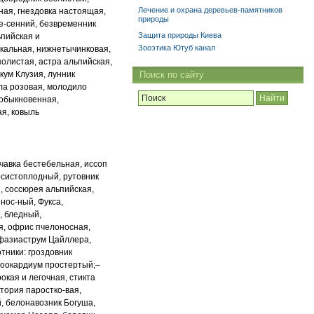
Лечение и охрана деревьев-памятников
ая, гнездовка настоящая,
природы
е
-
сенний, безвременник
Защита природы Киева
ьпийская и
Зооэтика Ютуб канал
скальная, нижнетычинковая,
полистая, астра альпийская,
кум Клузия, лунник
Поиск по сайту
ла розовая,
молодило
 обыкновенная,
ая, ковыль
чавка бестебельная, иссоп
осистоплодный, рутовник
, соссюрея альпийская,
енос
-
ный, Фукса,
, бледный,
я, офрис пчелоносная,
фазиаструм Цайллера,
тники: гроздовник
 оокардиум простертый;
–
окая и легочная, стикта
ктория паростко
-
вая,
й,
белонавозник Богуша,