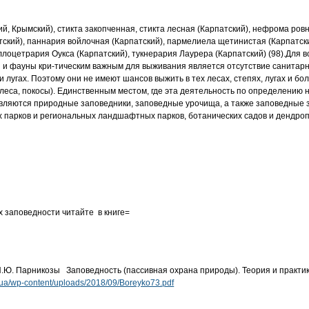
й, Крымский), стикта закопченная, стикта
лесная (Карпатский), нефрома ровн
тский), паннария войлочная (Карпатский), пармелиела
щетинистая (Карпатски
ллоцетрария Оукса (Карпатский), тукнерария Лаурера (Карпатский) (98).
Для в
 и фауны кри
-
тическим важным для выживания является отсутствие санитар
 и лугах. Поэтому они не имеют
шансов выжить в тех лесах, степях, лугах и бол
леса, покосы). Единственным местом, где эта
деятельность по определению не
являются природные заповедники, заповедные урочища, а
также заповедные
х парков
и региональных ландшафтных парков, ботанических садов и дендроп
 заповедности читайте в книге=
, И.Ю. Парникозы Заповедность (пассивная охрана пр
ироды). Теория и практи
m.ua/wp-content/uploads/2018/09/Boreyko73.pdf