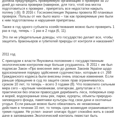
должна предупредить проверяемую организацию о проверке за 10
дней до начала проверки (наверное, для того, чтоб она могла
подготовиться к проверке , припрятать все недостатки накрыть
поляну ) (6). В 2016 г. Госэкоинспекция Украины провела 80 плановых
проверок. Пользы от них было мало – так как проверяемые уже были
к ним подготовлены и нарушения припрятаны.
Также в год одного субъекта хозяйствования можно было проверить 1
раз в год, теперь – 1 раз в 2 года (6, 11).
Это ли не убедительные доводы, что государство делает все, чтобы
защитить браконьеров и губителей природы от контроля и наказания?
2011 год
С приходом к власти Януковича положение с государственным
экологическим контролем еще больше ухудшилось. В 2011 г. им был
подписан Закон «Про внесення змін до деяких Законів України щодо
вдосконалення порядку здійснення судочинства», которым в ст. 268
Гражданского кодекса были внесены очень опасные изменения. Если
раньше обращение в суд по защите своих прав ограничивалось
сроком 10 лет, то теперь – всего 3 годами (8). Что позволило сильным
мира сего – крупным чиновникам, олигархам, депутатам и т.п.
практически без опаски правосудия дерибанить леса, побережья озер
и морей, водоохранные зоны рек, парки, курорты, объекты природно-
заповедного фонда, памятники культуры под свои дачи и охотничьи
угодья. Если раньше можно было обжаловать их незаконные
действия в течении 10 лет, то теперь срок возмездия ограничивается
тремя годами. Не успел- значит олигарх будет спокойно жить в своей
даче в заповеднике.Экологический контроль перестал быть