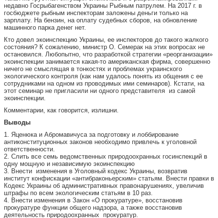
недавно Госрыбагенством Украины Рыбным патрулем. На 2017 г. в
госбюджете рыбным инспекторам заложены деньги только на
зарплату. На бензин, на оплату судебных сборов, на обновление
машинного парка денег нет.
Кто довел экоинспекцию Украины, ее инспекторов до такого жалкого
состояния? К сожалению, министр О. Семерак на этих вопросах не
остановился. Любопытно, что разработкой стратегии «реорганизации»
экоинспекции занимается какая-то американская фирма, совершенно
ничего не смыслящая в тонкостях и проблемах украинского
экологического контроля (как нам удалось понять из общения с ее
сотрудниками на одном из проводимых ими семинаров). Кстати, на
этот семинар не пригласили ни одного представителя из самой
экоинспекции.
Комментарии, как говорится, излишни.
Выводы
1. Яценюка и Абромавичуса за подготовку и лоббирование
антиконституционных законов необходимо привлечь к уголовной
ответственности.
2. Слить все семь ведомственных природоохранных госинспекций в
одну мощную и независимую экоинспекцию
3. Внести изменения в Уголовный кодекс Украины, возвратив
институт конфискации «антибраконьерским» статьям. Внести правки в
Кодекс Украины об административных правонарушениях, увеличив
штрафы по всем экологическим статьям в 10 раз.
4. Внести изменения в Закон «О прокуратуре», восстановив
прокуратуре функции общего надзора, а также восстановив
деятельность природоохранных прокуратур.