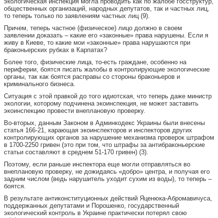
экологическая инспекция могла проводить как по жалобе госструктур,
общественных организаций, народных депутатов, так и частных лиц,
то теперь только по заявлениям частных лиц (9).
Причем, теперь частное (физическое) лицо должно в своем
заявлении доказать – какие его «законные» права нарушены. Если я
живу в Киеве, то какие мои «законные» права нарушаются при
браконьерских рубках в Карпатах?
Более того, физические лица, то-есть граждане, особенно на
периферии, боятся писать жалобы в контролирующие экологические
органы, так как боятся расправы со стороны браконьеров и
криминального бизнеса.
Ситуация с этой правкой до того идиотская, что теперь даже министр
экологии, которому подчинена экоинспекция, не может заставить
экоинспекцию провести внеплановую проверку.
Во-вторых, данным Законом в Админкодекс Украины были внесены
статья 166-21, карающая экоинспекторов и инспекторов других
контролирующих органов за нарушение механизма проверок штрафом
в 1700-2250 гривен (это при том, что штрафы за антибраконьерские
статьи составляют в среднем 51-170 гривен) (3).
Поэтому, если раньше инспектора еще могли отправляться во
внеплановую проверку, не дожидаясь «добро» центра, и получая его
задним числом (ведь нарушитель уходит сухим из воды), то теперь –
боятся.
В результате антиконституционных действий Яценюка-Абромавичуса,
поддержанных депутатами и Порошенко, государственный
экологический контроль в Украине практически потерял свою