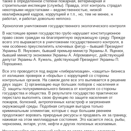
также в определенной степени пожарная, ветеринарная и
строительная инспекции (службы). Правда, этот контроль страдал
некоторыми недостатками – ведомственностью, низкой
квалификацией кадров, коррупцией и т.п., но, тем не менее, н
работал, и работал довольно неплохо.
Хронология уничтожения государственного экологического контроля
В настоящее время государство грубо нарушает конституционное
право своих граждан на благоприятную окружающую среду. Прежде
всего это выражается в уничтожении государственного контроля, в
чем особенно преуспелипять ключевых фигур – бывший Президент
Украины В. Янукович, бывший премьер-министр Украины А. Яценюк,
бывший министр экономики Украины А. Абромавичус, действующий
депутат Украины А. Кужель, действующий Президент Украины П.
Порошенко.
Все это проводится под видом «либерализации», «защиты» бизнеса
от излишних проверок и «борьбы» с коррупцией со стороны
контрольных органов. На самом деле все это выливается в решение
двух задач: 1) организацию еще больших поборов с населения и
2) защиты полукриминального бизнеса от контроля со стороны
государства и общества. В результате государство практически
перестало выполнять свою функцию по защите населения от
пожаров, болезней, антропогенных катастроф и загрязнения
окружающей среды. Подобная ситуация выгодна только
криминальным элементам, которые с еще большим рвением
продолжают воровать природные ресурсы и продавать их за границу,
наживая на этом миллиардные состояния. Это касается леса, рыбы,
чернозема, янтаря, угля, нефти и других полезных ископаемых.