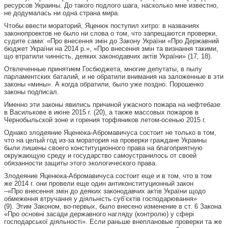
ресурсов Украины. До такого подлого шага, насколько мне известно,
не додумалась ни одна страна мира.
Чтобы ввести мораторий, Яценюк поступил хитро: в названиях
законопроектов не было ни слова о том, что запрещаются проверки,
судите сами: «Про внесення змін до Закону України «Про Державний
бюджет України на 2014 р.», «Про внесення змін та визнання такими,
що втратили чинність, деяких законодавчих актів України» (17, 18).
Отвлеченные принятием Госбюджета, многие депутаты, в пылу
парламентских баталий, и не обратили внимания на заложенные в эти
законы «мины». А когда обратили, было уже поздно. Порошенко
законы подписал.
Именно эти законы явились причиной ужасного пожара на нефтебазе
в Василькове в июне 2015 г. (20), а также массовых пожаров в
Чернобыльской зоне и горения торфяников летом-осенью 2015 г.
Однако злодеяние Яценюка-Абромавичуса состоит не только в том,
что на целый год из-за моратория на проверки граждане Украины
были лишены своего конституционного права на благоприятную
окружающую среду и государство самоустранилось от своей
обязанности защиты этого экологического права.
Злодеяние Яценюка-Абромавичуса состоит еще и в том, что в том
же 2014 г. они провели еще один антиконституционный закон
–«Про внесення змін до деяких законодавчих актів України щодо
обмеження втручання у діяльність суб’єктів господарювання»
(9). Этим Законом, во-первых, было внесено изменение в ст. 6 Закона
«Про основні засади державного нагляду (контролю) у сфері
господарської діяльності». Если раньше внеплановые проверки та же