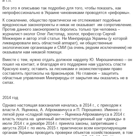
и т.п.
Все это я описываю так подробно для того, чтобы показать, как
непрофессионально в Украине чиновниками проводятся «реформы».
К сожалению, общество практически не отслеживает подобные
вредоносные законопроекты и никак не оказывает им сопротивление.
Против данного законопроекта боролись только три человека –
журналист-эколог Олег Листопад, зоолог, профессор Сергей
Межжерин и автор этой статьи. Ни Минприрода Украины (у которой
ликвидировали весь областной аппарат), ни общественные
экологические организации и СМИ (за очень редким исключением) не
оказывали нам никакой помощи.
Вместе с тем, нужно отдать должное нардепу Ю. Мирошниченко – он
пошел на контакт, и благодаря его поддержке нам удалось спасти
Красную книгу, оставить за лесниками и экоинспекторами право
составлять протоколы на браконьеров. Но главное – защитить
областные управления Минприроды от закрытия мы оказались не в
силах.
2014 год
Однако настоящая вакханалия началась в 2014 г., с приходом к
власти А. Яценюка, А. Абромавичуса и П. Порошенко. Именно с
легкой руки «сладкой парочки» – Яценюка-Абромавичуса в 2014 г.
власть пошла на циничный антиконституционный шаг =дважды- в
июле 2014 г. и декабре 2014 г. приняла законы, запретившие с
августа 2014 г. по июль 2015 г. практически всем контролирующим
органам Украины проводить проверки объектов хозяйствования, в том