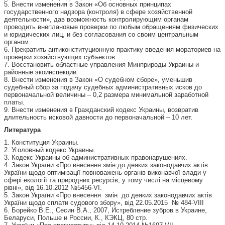
5. Внести изменения в Закон «Об основных принципах
государственного надзора (контроля) в сфере хозяйственной
деятельности», дав возможность контролирующим органам
проводить внеплановые проверки по любым обращениям физических
и юридических лиц, и без согласования со своим центральным
органом.
6. Прекратить антиконституционную практику введения мораториев на
проверки хозяйствующих субъектов.
7. Восстановить областные управления Минприроды Украины и
районные экоинспекции.
8. Внести изменения в Закон «О судебном сборе», уменьшив
судебный сбор за подачу судебных административных исков до
первоначальной величины – 0,2 размера минимальной заработной
платы.
9. Внести изменения в Гражданский кодекс Украины, возвратив
длительность исковой давности до первоначальной – 10 лет.
Литература
1. Конституция Украины.
2. Уголовный кодекс Украины.
3. Кодекс Украины об административных правонарушениях.
4. Закон України «Про внесення змін до деяких законодавчих актів
України щодо оптимізації повноважень органів виконавчої влади у
сфері екології та природних ресурсів, у тому числі на місцевому
рівні», від 16.10.2012 №5456-VI.
5. Закон України «Про внесення змін до деяких законодавчих актів
України щодо сплати судового збору», від 22.05.2015 № 484-VIII
6. Борейко В.Е., Сесин В.А., 2007, Истребление зубров в Украине,
Беларуси, Польше и России, К., КЭКЦ, 80 стр.