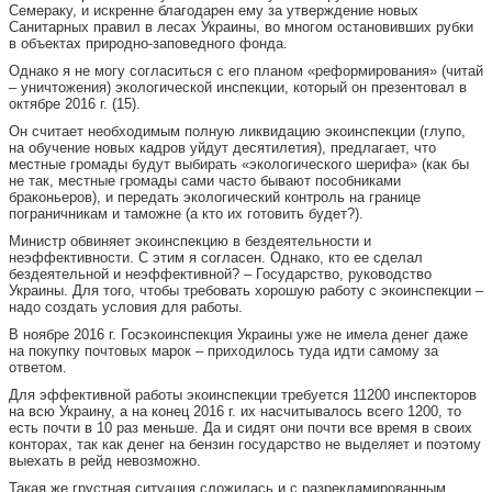
Семераку, и искренне благодарен ему за утверждение новых
Санитарных правил в лесах Украины, во многом остановивших рубки
в объектах природно-заповедного фонда.
Однако я не могу согласиться с его планом «реформирования» (читай
– уничтожения) экологической инспекции, который он презентовал в
октябре 2016 г. (15).
Он считает необходимым полную ликвидацию экоинспекции (глупо,
на обучение новых кадров уйдут десятилетия), предлагает, что
местные громады будут выбирать «экологического шерифа» (как бы
не так, местные громады сами часто бывают пособниками
браконьеров), и передать экологический контроль на границе
пограничникам и таможне (а кто их готовить будет?).
Министр обвиняет экоинспекцию в бездеятельности и
неэффективности. С этим я согласен. Однако, кто ее сделал
бездеятельной и неэффективной? – Государство, руководство
Украины. Для того, чтобы требовать хорошую работу с экоинспекции –
надо создать условия для работы.
В ноябре 2016 г. Госэкоинспекция Украины уже не имела денег даже
на покупку почтовых марок – приходилось туда идти самому за
ответом.
Для эффективной работы экоинспекции требуется 11200 инспекторов
на всю Украину, а на конец 2016 г. их насчитывалось всего 1200, то
есть почти в 10 раз меньше. Да и сидят они почти все время в своих
конторах, так как денег на бензин государство не выделяет и поэтому
выехать в рейд невозможно.
Такая же грустная ситуация сложилась и с разрекламированным