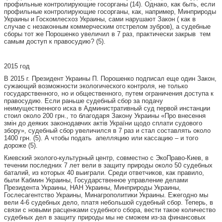
профильные контролирующие госорганы (14). Однако, как быть, если
профильные контролирующие госорганы, как, например, Минприроды
Украины и Госкомлесхоз Украины, сами нарушают Закон ( как в
случае с незаконным коммерческим отстрелом зубров), а судебные
сборы тот же Порошенко увеличил в 7 раз, практически закрыв тем
самым доступ к правосудию? (5).
2015 год
В 2015 г. Президент Украины П. Порошенко подписал еще один Закон,
сужающий возможности экологического контроля, не только
государственного, но и общественного, путем ограничения доступа к
правосудию. Если раньше судебный сбор за подачу
неимущественного иска в Административный суд первой инстанции
стоил около 200 грн., то благодаря Закону Украины «Про внесення
змін до деяких законодавчих актів України щодо сплати судового
збору», судебный сбор увеличился в 7 раз и стал составлять около
1400 грн. (5). А чтобы подать апелляцию или кассацию – и того
дороже (5).
Киевский эколого-культурный центр, совместно с ЭкоПраво-Киев, в
течении последних 7 лет вели в защиту природы около 50 судебных
баталий, из которых 40 выиграли. Среди ответчиков, как правило,
были Кабмин Украины, Государственное управление делами
Президента Украины, НАН Украины, Минприроды Украины,
Гослесагентство Украины, Минагрополитики Украины. Ежегодно мы
вели 4-6 судебных дело, платя небольшой судебный сбор. Теперь, в
связи с новыми расценками судебного сбора, вести такое количество
судебных дел в защиту природы мы не сможем из-за финансовых