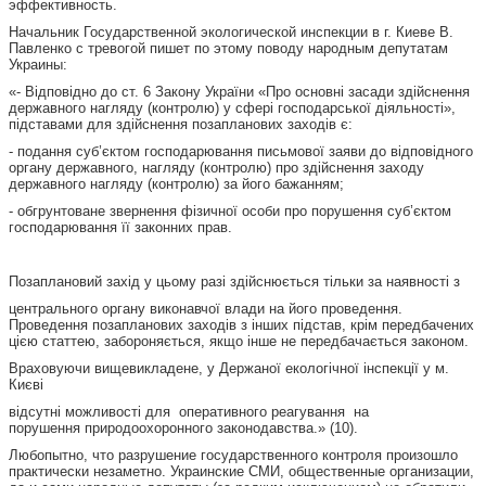
эффективность.
Начальник Государственной экологической инспекции в г. Киеве В.
Павленко с тревогой пишет по этому поводу народным депутатам
Украины:
«- Відповідно до ст. 6 Закону України «Про основні засади здійснення
державного нагляду (контролю) у сфері господарської діяльності»,
підставами для здійснення позапланових заходів є:
- подання суб’єктом господарювання письмової заяви до відповідного
органу державного, нагляду (контролю) про здійснення заходу
державного нагляду (контролю) за його бажанням;
- обгрунтоване звернення фізичної особи про порушення суб’єктом
господарювання її законних прав.
Позаплановий захід у цьому разі здійснюється тільки за наявності з
центрального органу виконавчої влади на його проведення.
Проведення позапланових заходів з інших підстав, крім передбачених
цією статтею, забороняється, якщо інше не передбачається законом.
Враховуючи вищевикладене, у Держаної екологічної інспекції у м.
Києві
відсутні можливості для оперативного реагування на
порушення природоохоронного законодавства.» (10).
Любопытно, что разрушение государственного контроля произошло
практически незаметно. Украинские СМИ, общественные организации,