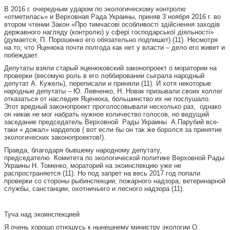
В 2016 г. очередным ударом по экологическому контролю
«отметилась» и Верховная Рада Украины, приняв 3 ноября 2016 г. во
втором чтении Закон «Про тимчасові особливості здійснення заходів
державного нагляду (контролю) у сфері господарської діяльності»
(думается, П. Порошенко его обязательно подпишет) (11). Несмотря
на то, что Яценюка почти полгода как нет у власти – дело его живет и
побеждает.
Депутаты взяли старый яценюковский законопроект о моратории на
проверки (весомую роль в его лоббировании сыграла народный
депутат А. Кужель), переписали и приняли (11). И хотя некоторые
народные депутаты – Ю. Левченко, Н. Новак призывали своих коллег
отказаться от наследия Яценюка, большинство их не послушало.
Этот вредный законопроект проголосовывали несколько раз, однако
он никак не мог набрать нужное количество голосов, но ведущий
заседание председатель Верховной Рады Украины А.Парубий все-
таки « дожал» нардепов ( вот если бы он так же боролся за принятие
экологических законопроектов!).
Правда, благодаря бывшему народному депутату,
председателю Комитета по экологической политике Верховной Рады
Украины Н. Томенко, мораторий на экоинспекцию уже не
распространяется (11). Но под запрет на весь 2017 год попали
проверки со стороны рыбинспекции, пожарного надзора, ветеринарной
службы, санстанции, охотничьего и лесного надзора (11).
Туча над экоинспекцией
Я очень хорошо отношусь к нынешнему министру экологии О.