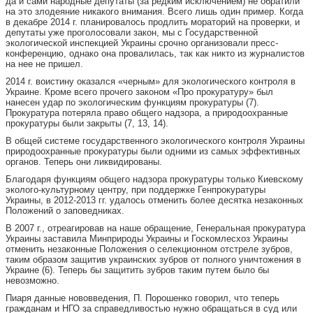
да и сами народные депутаты (за редким исключением) не обратили
на это злодеяние никакого внимания. Всего лишь один пример. Когда
в декабре 2014 г. планировалось продлить мораторий на проверки, и
депутаты уже проголосовали закон, мы с Государственной
экологической инспекцией Украины срочно организовали пресс-
конференцию, однако она провалилась, так как никто из журналистов
на нее не пришел.
2014 г. воистину оказался «черным» для экологического контроля в
Украине. Кроме всего прочего законом «Про прокуратуру» был
нанесен удар по экологическим функциям прокуратуры (7).
Прокуратура потеряла право общего надзора, а природоохранные
прокуратуры были закрыты (7, 13, 14).
В общей системе государственного экологического контроля Украины
природоохранные прокуратуры были одними из самых эффективных
органов. Теперь они ликвидированы.
Благодаря функциям общего надзора прокуратуры только Киевскому
эколого-культурному центру, при поддержке Генпрокуратуры
Украины, в 2012-2013 гг. удалось отменить более десятка незаконных
Положений о заповедниках.
В 2007 г., отреагировав на наше обращение, Генеральная прокуратура
Украины заставила Минприроды Украины и Госкомлесхоз Украины
отменить незаконные Положения о селекционном отстреле зубров,
таким образом защитив украинских зубров от полного уничтожения в
Украине (6). Теперь бы защитить зубров таким путем было бы
невозможно.
Пиаря данные нововведения, П. Порошенко говорил, что теперь
гражданам и НГО за справедливостью нужно обращаться в суд или