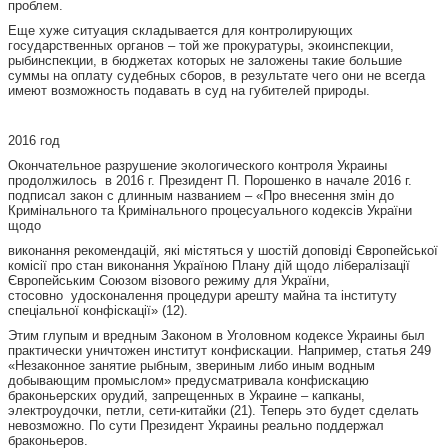
проблем.
Еще хуже ситуация складывается для контролирующих
государственных органов – той же прокуратуры, экоинспекции,
рыбинспекции, в бюджетах которых не заложены такие большие
суммы на оплату судебных сборов, в результате чего они не всегда
имеют возможность подавать в суд на губителей природы.
2016 год
Окончательное разрушение экологического контроля Украины
продолжилось в 2016 г. Президент П. Порошенко в начале 2016 г.
подписал закон с длинным названием – «Про внесення змін до
Кримінального та Кримінального процесуального кодексів України
щодо
виконання рекомендацій, які містяться у шостій доповіді Європейської
комісії про стан виконання Україною Плану дій щодо лібералізації
Європейським Союзом візового режиму для України,
стосовно удосконалення процедури арешту майна та інституту
спеціальної конфіскації» (12).
Этим глупым и вредным Законом в Уголовном кодексе Украины был
практически уничтожен институт конфискации. Например, статья 249
«Незаконное занятие рыбным, звериным либо иным водным
добывающим промыслом» предусматривала конфискацию
браконьерских орудий, запрещенных в Украине – капканы,
электроудочки, петли, сети-китайки (21). Теперь это будет сделать
невозможно. По сути Президент Украины реально поддержал
браконьеров.