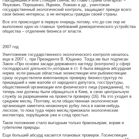
Находившийся или стоящий сейчас во главе страны олигархат –
Янукович, Порошенко, Яценюк, Ложкин и др., уничтожая
государственный экологический контроль, защищают прежде всего
свои бизнес-интересы, а не интересы граждан своей страны.
Все это происходит в первую очередь потому, что до сих пор не
выполнено одно из главных требований демократического устройства
общества – отделение бизнеса от власти.
2007 год
Уничтожение государственного экологического контроля началось
еще в 2007 г., при Президенте В. Ющенко. Тогда им был подписан
Закон «Про основні засади державного нагляду (контролю) у сфері
господарської діяльності»,которым в ст. 6 была введена абсурдная
норма: если раньше областные экоинспекции или рыбоинспекции
сразу осуществляли внеплановую проверку бизнесструктур по
пришедшей к ним жалобе от народного депутата, госструктуры,
общественной организации или физического лица (гражданина), то
теперь они должны были обращаться в Киев, в свою центральную
службу за разрешением на провести проверку (16). На это уходил в
среднем месяц. Поэтому, если общественная экологическая
организация заметила незаконную рубку леса в каком-нибудь
лесхозе, то пока туда через месяц приезжали экологические
инспектора, порубщиков уже и след простыл.
Такое положение стало выгодным только браконьерам, ворам и
губителям природы.
Еще больший абсурд касается плановых проверок. Госинспекция