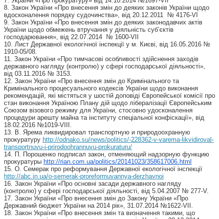
7. України «Про прокуратуру» від 14.10.2014 №1697-VII
8. Закон України «Про внесення змін до деяких законів України щодо
вдосконалення порядку судочинства», від 20.12.2011 № 4176-VI
9. Закон України «Про внесення змін до деяких законодавчих актів
України щодо обмежень втручання у діяльність суб’єктів
господарювання», від 22.07.2014 № 1600-VII
10. Лист Державної екологічної інспекції у м. Києві, від 16.05.2016 №
1910-05/08.
11. Закон України «Про тимчасові особливості здійснення заходів
державного нагляду (контролю) у сфері господарської діяльності»,
від 03.11.2016 № 3153.
12. Закон України «Про внесення змін до Кримінального та
Кримінального процесуального кодексів України щодо виконання
рекомендацій, які містяться у шостій доповіді Європейської комісії про
стан виконання Україною Плану дій щодо лібералізації Європейським
Союзом візового режиму для України, стосовно удосконалення
процедури арешту майна та інституту спеціальної конфіскації», від
18.02.2016 №1019-VIII.
13. В. Ярема ликвидировал транспортную и природоохранную
прокуратуру
http://odnako.su/news/politics/-228362-v-varema-likvidiroval-
transportnuvu-i-prirodoohrannuvu-prokuraturu/
14. П. Порошенко подписал закон, отменяющий надзорную функцию
прокуратуры
http://rian.com.ua/politics/20141023/358617006.html
15. О. Семерак про реформування Державної екологічної інспекції
http://abc.in.ua/o-semerak-proreformuvannya-derzhavnoi
16. Закон України «Про основні засади державного нагляду
(контролю) у сфері господарської діяльності, від 5.04.2007 № 277-V.
17. Закон України «Про внесення змін до Закону України «Про
Державний бюджет України на 2014 рік», 31.07.2014 №1622-VII.
18. Закон України «Про внесення змін та визначення такими, що