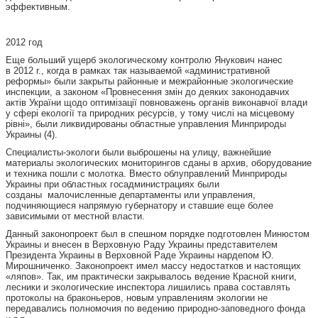
эффективным.
2012 год
Еще больший ущерб экологическому контролю Янукович нанес
в 2012 г., когда в рамках так называемой «административной
реформы» были закрыты районные и межрайонные экологические
инспекции, а законом «Провнесення змін до деяких законодавчих
актів України щодо оптимізації повноважень органів виконавчої влади
у сфері екології та природних ресурсів, у тому числі на місцевому
рівні», были ликвидированы областные управления Минприроды
Украины (4).
Специалисты-экологи были выброшены на улицу, важнейшие
материалы экологических мониторингов сданы в архив, оборудование
и техника пошли с молотка. Вместо облуправлений Минприроды
Украины при областных госадминистрациях были
созданы малочисленные департаменты или управления,
подчиняющиеся напрямую губернатору и ставшие еще более
зависимыми от местной власти.
Данный законопроект был в спешном порядке подготовлен Минюстом
Украины и внесен в Верховную Раду Украины представителем
Президента Украины в Верховной Раде Украины нардепом Ю.
Мирошниченко. Законопроект имел массу недостатков и настоящих
«ляпов». Так, им практически закрывалось ведение Красной книги,
лесники и экологические инспектора лишились права составлять
протоколы на браконьеров, новым управлениям экологии не
передавались полномочия по ведению природно-заповедного фонда