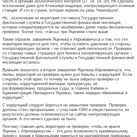
числе и органам экологического контроля (17, 18, 19, 20). Не сделали
исключение даже для Атомэнергонадзора, контролирующего атомные
станции. И это в стране, которая перенесла ужас Чернобыля!..
Но…исключение из моратория составила Государственная
фискальная служба и Государственная финансовая инспекция,
которые специализируются на «выбивании» денег через бесконечные
проверки. Более того, «таксы» при Яценюке стали выше.
Таким образом, заверения Яценюка и Абромавичуса о том, что эти
моратории вводятся для того, чтобы ослабить давление со стороны
контролирующих органов – не отвечает действительности. Проверки
со стороны самых страшных для бизнеса контролирующих органов –
Государственной фискальной службы и Государственной финансовой
инспекции остались.
Враньем оказалось и второе заверение Яценюка-Абромавичуса, что,
якобы, мораторий на проверки нужен для борьбы с коррупцией. Если
следовать этой идее, то почему не была закрыты проверки со
стороны коррупционной милиции, прокуратуры, не
расформированы продажные суды, а главное Кабмин и
Администрация Президента Украины, также нередко обвиняемые в
коррупции?
С коррупцией следует бороться не закрытием проверок. Проверки
должны стать прозрачными, с участием СМИ и общественности, их
результаты должны публиковаться на сайтах контролирующих
органов. А это ничего сделано не было.
Поэтому главная цель моратория не проверки, чтобы не врали
Яценюк с Абромавичусом – это дать возможность криминальному
бизнесу, ворам и браконьерам нажиться на разграблении природных