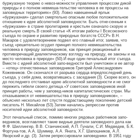
буржуазную теорию о невоз-можности управления процессом дикой
природы и о полном невмеша-тельстве человека в ее процессы на
заповедных территориях» (93). Ловко навешенный ярлык
«буржуазная» сделал смертельно опасным любое положительное
отношение к идее абсолютной заповедности. Быть отне-сенным к
«буржуазии» в стране пролетариев и крестьян означало скорую и
реальную смерть.В своей статье «К итогам работы I Всесоюзного
съезда по охране и развитию природных богатств СССР» В.Н.
Макаров с удовлетворением подвел его главный итог, заявив, что
съезд «решительно осудил принцип полного невмешательства
человека в природу заповедников, как принцип реакционный и
противоречащий диалектическому взгляду на природу, ее законы и на
место человека в природе» (50).И еще один печальный итог съезда.
Вместе с идеей абсолютной запо-ведности был уничтожен и ее автор
– «отец» отечественных заповедников Григорий Александрович
Кожевников. Он скончался от разрыва сердца впредпоследний день
съезда, у себя дома, возвратившись с заседания (3). Скорее всего, он
до последнего отстаивал идею абсолютной заповедности и не смог
пережить гибели своего детища.«У советских заповедников иной
принцип работы, чем у заповед-ников капиталистических стран. Мы
отказываемся от невмешательства в природу заповедников», –
объяснял несколько лет спустя подрастающему поколению детский
писатель Н. Михайлов (53).Затем начались репрессии против
носителей идеи абсолютной заповедности.
Этот печальный список, помимо многих рядовых работников запо-
ведников, возглавляют такие видные деятели заповедного дела как
Ф.Ф. Шиллингер, В.В. Станчинский, А.П. Гунали, С.И. Медведев, Б.К.
Фортуна-тов, A.A. Шуммер, A.A. Яната, Х.Г. Шапошников, А.Л.
Яворский и др. (3). Затем репрессировали заповедники. В 1951 году