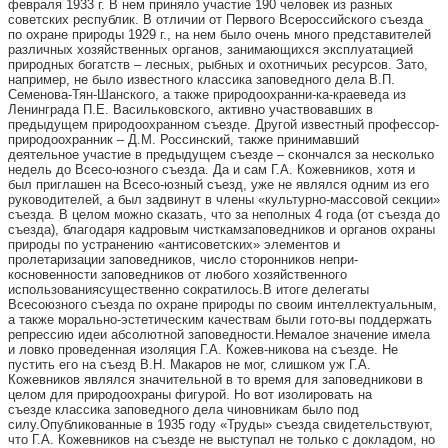
февраля 1933 г. В нем приняло участие 190 человек из разных
советских республик. В отличии от Первого Всероссийского съезда
по охране природы 1929 г., на нем было очень много представителей
различных хозяйственных органов, занимающихся эксплуатацией
природных богатств – лесных, рыбных и охотничьих ресурсов. Зато,
например, не было известного классика заповедного дела В.П.
Семенова-Тян-Шанского, а также природоохранни-ка-краеведа из
Ленинграда П.Е. Васильковского, активно участвовавших в
предыдущем природоохранном съезде. Другой известный профессор-
природоохранник – Д.М. Россинский, также принимавший
деятельное участие в предыдущем съезде – скончался за несколько
недель до Всесо-юзного съезда. Да и сам Г.А. Кожевников, хотя и
был приглашен на Всесо-юзный съезд, уже не являлся одним из его
руководителей, а был задвинут в члены «культурно-массовой секции»
съезда. В целом можно сказать, что за неполных 4 года (от съезда до
съезда), благодаря кадровым чисткамзаповедников и органов охраны
природы по устранению «антисоветских» элементов и
пролетаризации заповедников, число сторонников непри-
косновенности заповедников от любого хозяйственного
использованиясущественно сократилось.В итоге делегаты
Всесоюзного съезда по охране природы по своим интеллектуальным,
а также морально-эстетическим качествам были гото-вы поддержать
репрессию идеи абсолютной заповедности.Немалое значение имела
и ловко проведенная изоляция Г.А. Кожев-никова на съезде. Не
пустить его на съезд В.Н. Макаров не мог, слишком уж Г.А.
Кожевников являлся значительной в то время для заповедникови в
целом для природоохраны фигурой. Но вот изолировать на
съезде классика заповедного дела чиновникам было под
силу.Опубликованные в 1935 году «Труды» съезда свидетельствуют,
что Г.А. Кожевников на съезде не выступал не только с докладом, но