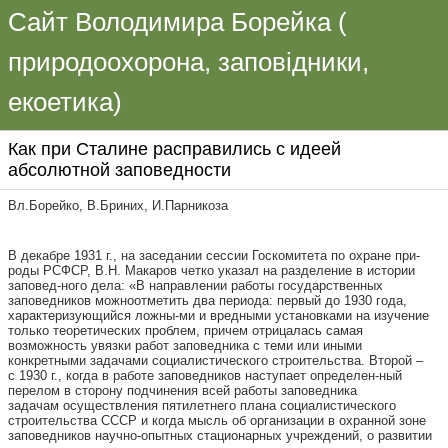
Сайт Володимира Борейка (
природоохорона, заповідники,
екоетика)
Как при Сталине расправились с идеей
абсолютной заповедности
Вл.Борейко, В.Бриних, И.Парникоза
В декабре 1931 г., на заседании сессии Госкомитета по охране при-
роды РСФСР, В.Н. Макаров четко указал на разделение в истории
заповед-ного дела: «В направлении работы государственных
заповедников можноотметить два периода: первый до 1930 года,
характеризующийся ложны-ми и вредными установками на изучение
только теоретических проблем, причем отрицалась самая
возможность увязки работ заповедника с теми или иными
конкретными задачами социалистического строительства. Второй –
с 1930 г., когда в работе заповедников наступает определен-ный
перелом в сторону подчинения всей работы заповедника
задачам осуществления пятилетнего плана социалистического
строительства СССР и когда мысль об организации в охранной зоне
заповедников научно-опытных стационарных учреждений, о развитии