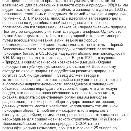
в их пределы широкого пролетарского туризма уже не кажется
еретической для работающих в области охраны природы» (48).Как мы
видим, все, что было сделано в области заповедного дела до 1930 г.,
называлось «ложным» и «вредным».Но самой «ложной» и «вредной»,
по мнению В.Н. Макарова, являлась идеология заповедного дела,
основанная на идее абсолютной заповедности, так как она
противоречила взглядам большевиков на «переделывание» природы.
Поэтому ее следовало уничтожить, предать анафеме. Однако это
нужно было сделать не тайно, а в популярной в то время манере –
путем всеобщего бичевания и линчевания на хорошо
срежиссированном спектакле. Назывался этот спектакль – Первый
Всесоюзный съезд по охране природы и содействии развитию
природных богатств СССР.Суд над идеей абсолютной заповедности
В.Н. Макаров начал готовить заранее. Еще в 1932 г., в журнале
«Природа и социалистическое хозяйст-во» (бывший «Охрана
природы») он публикует установочную статью «К Всесоюзному
съезду по охране природы и содействия развитию природ-ных
богатств СССР», где заявил: «Съезд должен твердо и
категорически заявить, что оставшийся кое у кого в живых фетиш
абсолютной неприкос-новенности заповедников и заповедных
объектов природы пора сдать в мусорный ящик, что этот лозунг
вреден, что основная наша обязанность не просто охранять, а,
охраняя, помогать хозяйственным организациям наиболее
рационально, с точки зрения общегосударственных интересов, в
данных условиях места и хозяйства, использовать тот или иной
природный объект. В проблеме – сохранить или передать в
эксплуатацию сейчас, немедленно, решает вопрос, что полезнее, что
необходимее для социали-стического строительства» (49).Первый
Всесоюзный съезд по охране природы в СССР, как он
потом официально назывался, прошел в Москве с 25 января по 1