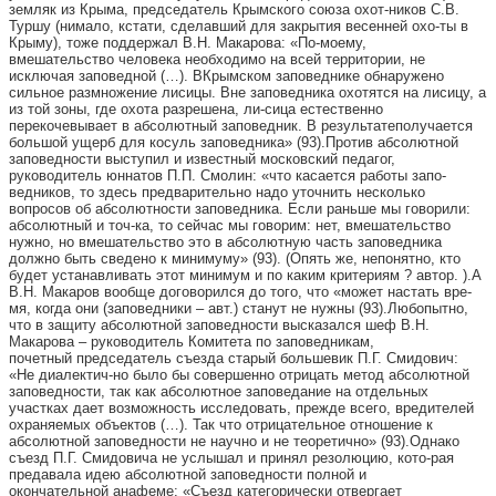
земляк из Крыма, председатель Крымского союза охот-ников С.В.
Туршу (нимало, кстати, сделавший для закрытия весенней охо-ты в
Крыму), тоже поддержал В.Н. Макарова: «По-моему,
вмешательство человека необходимо на всей территории, не
исключая заповедной (…). ВКрымском заповеднике обнаружено
сильное размножение лисицы. Вне заповедника охотятся на лисицу, а
из той зоны, где охота разрешена, ли-сица естественно
перекочевывает в абсолютный заповедник. В результатеполучается
большой ущерб для косуль заповедника» (93).Против абсолютной
заповедности выступил и известный московский педагог,
руководитель юннатов П.П. Смолин: «что касается работы запо-
ведников, то здесь предварительно надо уточнить несколько
вопросов об абсолютности заповедника. Если раньше мы говорили:
абсолютный и точ-ка, то сейчас мы говорим: нет, вмешательство
нужно, но вмешательство это в абсолютную часть заповедника
должно быть сведено к минимуму» (93). (Опять же, непонятно, кто
будет устанавливать этот минимум и по каким критериям ? автор. ).А
В.Н. Макаров вообще договорился до того, что «может настать вре-
мя, когда они (заповедники – авт.) станут не нужны (93).Любопытно,
что в защиту абсолютной заповедности высказался шеф В.Н.
Макарова – руководитель Комитета по заповедникам,
почетный председатель съезда старый большевик П.Г. Смидович:
«Не диалектич-но было бы совершенно отрицать метод абсолютной
заповедности, так как абсолютное заповедание на отдельных
участках дает возможность исследовать, прежде всего, вредителей
охраняемых объектов (…). Так что отрицательное отношение к
абсолютной заповедности не научно и не теоретично» (93).Однако
съезд П.Г. Смидовича не услышал и принял резолюцию, кото-рая
предавала идею абсолютной заповедности полной и
окончательной анафеме: «Съезд категорически отвергает