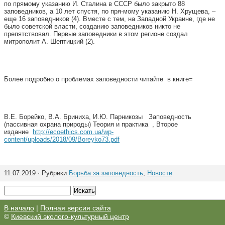
по прямому указанию И. Сталина в СССР было закрыто 88
заповедников, а 10 лет спустя, по пря-мому указанию Н. Хрущева, –
еще 16 заповедников (4). Вместе с тем, на Западной Украине, где не
было советской власти, созданию заповедников никто не
препятствовал. Первые заповедники в этом регионе создал
митрополит А. Шептицкий (2).
Более подробно о проблемах заповедности читайте в книге=
В.Е. Борейко, В.А. Бриниха, И.Ю. Парникозы Заповедность
(пассивная охрана природы) Теория и практика , Второе
издание
http://ecoethics.com.ua/wp-
content/uploads/2018/09/Boreyko73.pdf
11.07.2019 · Рубрики
Борьба за заповедность
,
Новости
В начало
|
Полная версия сайта
©
Киевский эколого-культурный центр