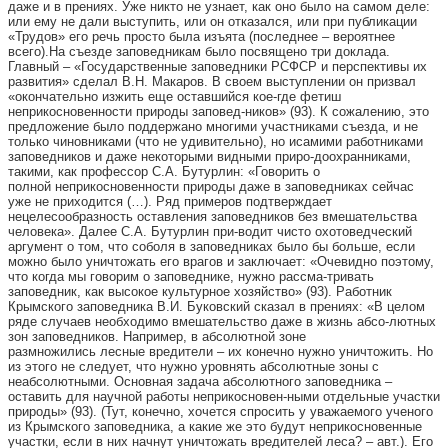
даже и в прениях. Уже никто не узнает, как оно было на самом деле:
или ему не дали выступить, или он отказался, или при публикации
«Трудов» его речь просто была изъята (последнее – вероятнее
всего).На съезде заповедникам было посвящено три доклада.
Главный – «Государственные заповедники РСФСР и перспективы их
развития» сделал В.Н. Макаров. В своем выступлении он призвал
«окончательно изжить еще оставшийся кое-где фетиш
неприкосновенности природы заповед-ников» (93). К сожалению, это
предложение было поддержано многими участниками съезда, и не
только чиновниками (что не удивительно), но исамими работниками
заповедников и даже некоторыми видными приро-доохранниками,
такими, как профессор С.А. Бутурлин: «Говорить о
полной неприкосновенности природы даже в заповедниках сейчас
уже не приходится (…). Ряд примеров подтверждает
нецелесообразность оставления заповедников без вмешательства
человека». Далее С.А. Бутурлин при-водит чисто охотоведческий
аргумент о том, что соболя в заповедниках было бы больше, если
можно было уничтожать его врагов и заключает: «Очевидно поэтому,
что когда мы говорим о заповеднике, нужно рассма-тривать
заповедник, как высокое культурное хозяйство» (93). Работник
Крымского заповедника В.И. Буковский сказал в прениях: «В целом
ряде случаев необходимо вмешательство даже в жизнь абсо-лютных
зон заповедников. Например, в абсолютной зоне
размножились лесные вредители – их конечно нужно уничтожить. Но
из этого не следует, что нужно уровнять абсолютные зоны с
неабсолютными. Основная задача абсолютного заповедника –
оставить для научной работы неприкосновен-ными отдельные участки
природы» (93). (Тут, конечно, хочется спросить у уважаемого ученого
из Крымского заповедника, а какие же это будут неприкосновенные
участки, если в них начнут уничтожать вредителей леса? – авт.). Его