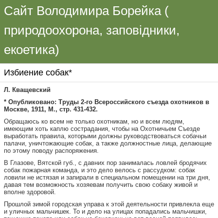
Сайт Володимира Борейка (
природоохорона, заповідники,
екоетика)
Избиение собак*
Л. Кващевский
* Опубликовано: Труды 2-го Всероссийского съезда охотников в
Москве, 1911, М., стр. 431-432.
Обращаюсь ко всем не только охотникам, но и всем людям,
имеющим хоть каплю сострадания, чтобы на Охотничьем Съезде
выработать правила, которыми должны руководствоваться собачьи
палачи, уничтожающие собак, а также должностные лица, делающие
по этому поводу распоряжения.
В Глазове, Вятской губ., с давних пор занималась ловлей бродячих
собак пожарная команда, и это дело велось с рассудком: собак
ловили не истязая и запирали в специальном помещении на три дня,
давая тем возможность хозяевам получить свою собаку живой и
вполне здоровой.
Прошлой зимой городская управа к этой деятельности привлекла еще
и уличных мальчишек. То и дело на улицах попадались мальчишки,