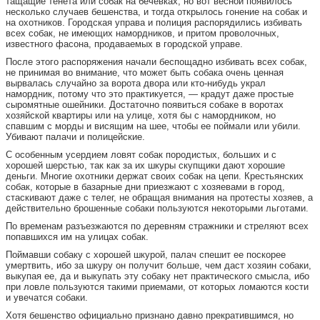
тащащие тенета или собак на бечевках; но вот весной появилось
несколько случаев бешенства, и тогда открылось гонение на собак и
на охотников. Городская управа и полиция распорядились избивать
всех собак, не имеющих намордников, и притом проволочных,
известного фасона, продаваемых в городской управе.
После этого распоряжения начали беспощадно избивать всех собак,
не принимая во внимание, что может быть собака очень ценная
вырвалась случайно за ворота двора или кто-нибудь украл
намордник, потому что это практикуется, — крадут даже простые
сыромятные ошейники. Достаточно появиться собаке в воротах
хозяйской квартиры или на улице, хотя бы с намордником, но
спавшим с морды и висящим на шее, чтобы ее поймали или убили.
Убивают палачи и полицейские.
С особенным усердием ловят собак породистых, больших и с
хорошей шерстью, так как за их шкуры скупщики дают хорошие
деньги. Многие охотники держат своих собак на цепи. Крестьянских
собак, которые в базарные дни приезжают с хозяевами в город,
стаскивают даже с телег, не обращая внимания на протесты хозяев, а
действительно брошенные собаки пользуются некоторыми льготами.
По временам разъезжаются по деревням стражники и стреляют всех
попавшихся им на улицах собак.
Поймавши собаку с хорошей шкурой, палач спешит ее поскорее
умертвить, ибо за шкуру он получит больше, чем даст хозяин собаки,
выкупая ее, да и выкупать эту собаку нет практического смысла, ибо
при ловле пользуются такими приемами, от которых ломаются кости
и увечатся собаки.
Хотя бешенство официально признано давно прекратившимся, но