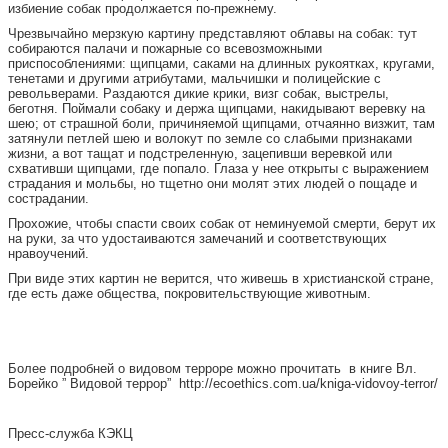
избиение собак продолжается по-прежнему.
Чрезвычайно мерзкую картину представляют облавы на собак: тут
собираются палачи и пожарные со всевозможными
приспособлениями: щипцами, саками на длинных рукоятках, кругами,
тенетами и другими атрибутами, мальчишки и полицейские с
револьверами. Раздаются дикие крики, визг собак, выстрелы,
беготня. Поймали собаку и держа щипцами, накидывают веревку на
шею; от страшной боли, причиняемой щипцами, отчаянно визжит, там
затянули петлей шею и волокут по земле со слабыми признаками
жизни, а вот тащат и подстреленную, зацепивши веревкой или
схвативши щипцами, где попало. Глаза у нее открыты с выражением
страдания и мольбы, но тщетно они молят этих людей о пощаде и
сострадании.
Прохожие, чтобы спасти своих собак от неминуемой смерти, берут их
на руки, за что удостаиваются замечаний и соответствующих
нравоучений.
При виде этих картин не верится, что живешь в христианской стране,
где есть даже общества, покровительствующие животным.
Более подробней о видовом терроре можно прочитать в книге Вл.
Борейко ” Видовой террор” http://ecoethics.com.ua/kniga-vidovoy-terror/
Пресс-служба КЭКЦ