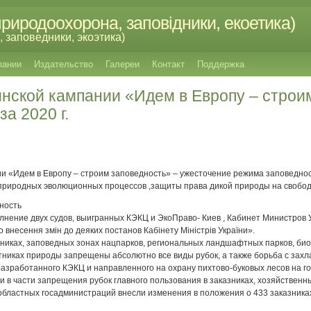
риродоохорона, заповідники, екоетика)
 заповедники, экоэтика)
пании
Издательство
Галереи
Контакт
Поддержка
инской кампании «Идем в Европу – строи
а 2020 г.
»
и «Идем в Европу – строим заповедность» – ужесточение режима заповедно
природных эволюционных процессов ,защиты права дикой природы на свобод
ность
ыполнение двух судов, выигранных КЭКЦ и ЭкоПраво- Киев , Кабинет Министров
внесення змін до деяких постанов Кабінету Міністрів України».
никах, заповедных зонах нацпарков, региональных ландшафтных парков, би
никах природы запрещены абсолютно все виды рубок, а также борьба с захл
разработанного КЭКЦ и направленного на охрану пихтово-буковых лесов на г
 в части запрещения рубок главного пользования в заказниках, хозяйственны
областных госадминистраций внесли изменения в положения о 433 заказниках
.