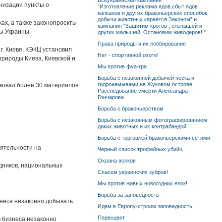
Всеукраинская кампания
низации пункты о
“Изготовление,реклама ядов,сбыт ядов ,
капканов и других браконьерских способов
добычи животных карается Законом” и
ках, а также законопроекты
кампания "Защитим кротов , слепышей и
ы Украины.
других малышей. Остановим живодеров! "
Права природы и их лоббирование
 г. Киеве, КЭКЦ установил
Нет - спортивной охоте!
природы Киева, Киевской и
Мы против фуа-гра
Борьба с незаконной добычей песка и
гидронамывами на Жуковом острове.
иковал более 30 материалов
Расследование смерти Александра
Гончарова
Борьба с браконьерством
Борьба с незаконным фотографированием
диких животных и их контрабандой
Борьба с торговлей браконьерскими сетями
еятельности на
Черный список трофейных убийц
Охрана волков
едников, национальных
Спасем украинских зубров!
Мы против живых новогодних елок!
Борьба за заповедность
изнеса незаконно добывать
Идем в Европу-строим заповедность
Первоцвет
в бизнеса незаконно