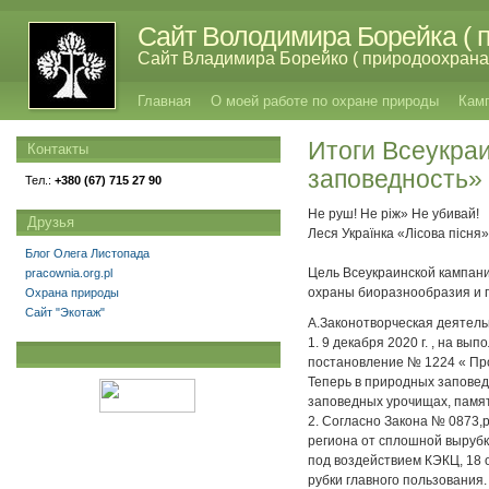
Сайт Володимира Борейка ( п
Сайт Владимира Борейко ( природоохрана,
Главная
О моей работе по охране природы
Кам
Итоги Всеукра
Контакты
заповедность» з
Тел.:
+380 (67) 715 27 90
Не руш! Не ріж» Не убивай!
Друзья
Леся Українка «Лісова пісня
Блог Олега Листопада
Цель Всеукраинской кампани
pracownia.org.pl
охраны биоразнообразия и 
Охрана природы
Сайт "Экотаж"
А.Законотворческая деятель
1. 9 декабря 2020 г. , на в
постановление № 1224 « Про 
Теперь в природных заповед
заповедных урочищах, памят
2. Согласно Закона № 0873,
региона от сплошной вырубки
под воздействием КЭКЦ, 18 
рубки главного пользования