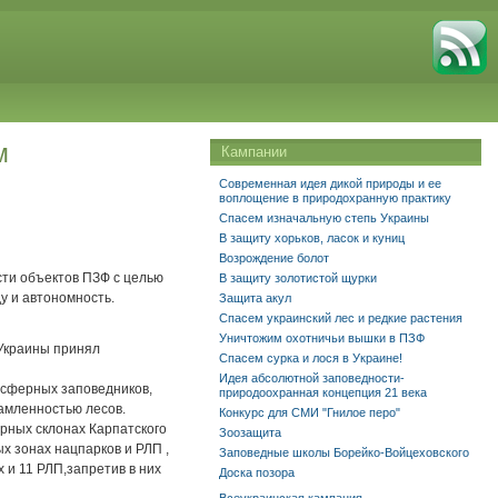
м
Кампании
Современная идея дикой природы и ее
воплощение в природохранную практику
Спасем изначальную степь Украины
В защиту хорьков, ласок и куниц
Возрождение болот
сти объектов ПЗФ с целью
В защиту золотистой щурки
у и автономность.
Защита акул
Спасем украинский лес и редкие растения
Уничтожим охотничьи вышки в ПЗФ
 Украины принял
Спасем сурка и лося в Украине!
Идея абсолютной заповедности-
осферных заповедников,
природоохранная концепция 21 века
амленностью лесов.
Конкурс для СМИ "Гнилое перо"
орных склонах Карпатского
Зоозащита
х зонах нацпарков и РЛП ,
Заповедные школы Борейко-Войцеховского
 и 11 РЛП,запретив в них
Доска позора