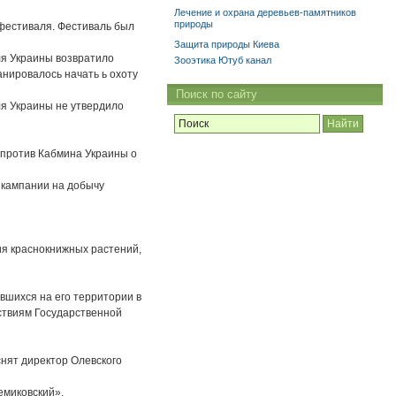
Лечение и охрана деревьев-памятников
природы
-фестиваля. Фестиваль был
Защита природы Киева
ля Украины возвратило
Зооэтика Ютуб канал
анировалось начать ь охоту
Поиск по сайту
ля Украины не утвердило
а против Кабмина Украины о
 кампании на добычу
ния краснокнижных растений,
вшихся на его территории в
ствиям Государственной
снят директор Олевского
емиковский».