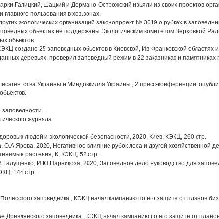
арки Галицкий, Шацкий и Дермано-Острожский изьяли из своих проектов орга
 главного пользования в хоз.зонах.
других экологических организаций законопроект № 3619 о рубках в заповедни
заповедных обьектах не поддержаны Экологическим комитетом Верховной Рад
ых обьектов
 КЭКЦ создано 25 заповедных обьектов в Киевской, Ив-Франковской областях и
данных деревьях, проверил заповедный режим в 22 заказниках и памятниках 
слесагентства Украины и Миндовкилля Украины , 2 пресс-конференции, опубл
обьектов.
о заповедности=
огического журнала
здоровью людей и экологической безопасности, 2020, Киев, КЭКЦ, 260 стр.
, О.А.Ярова, 2020, Негативное влияние рубок леса и другой хозяйственной д
няемые растения, К, КЭКЦ, 52 стр.
С.В.Галущенко, И.Ю.Парникоза, 2020, Заповедное дело.Руководство для запов
ЭКЦ, 144 стр.
бе Полесского заповедника , КЭКЦ начал кампанию по его защите от планов б
.
осьбе Древлянского заповедника , КЭКЦ начал кампанию по его защите от плано