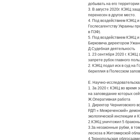
добывать на его территории
3. В августе 2020г. КЭКЦ з
перенесен в другое место.
4. Под воздействием КЭКЦ и
Гослесагентству Украины пр
в ПЗФ).
5. Под воздействием КЭКЦ и
Бирковича директором Ужан
Д.Судебная деятельность
1. 23 сентября 2020 г. КЭК
запрете рубок главного поль
2. КЭКЦ подал иск в суд на
бериллия в Полесском запов
Е. Научно-исследовательска
1. За 2020 г. КЭКЦ во время
на заповедание которых сей
Ж.Оперативная работа
1. Директор Черниговского 
РДП « Межреченский» демон
экологической инспекции и 
2.КЭКЦ уничтожил 5 браконье
3.За незаконные рубки, в т
лесхоза в Житомирской обла
4.Тернопольская облгосадми