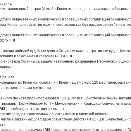
 гранит.
ащитил заповедный остров Малый в Киеве от проведения там массовой пьянки
 других общественных экологических и зоозащитных организаций Миндовкил
оект Концепции развития охотничьего хозяйства без рассмотрения ( в нем пл
 других общественных экологических и зоозащитных организаций Миндовкил
ского НПП.
Ц закончил победой судебное дело в Окружном административном суде г. Киев
зования в заказниках и хоззонах РЛП и НПП .
 Госгенонедра Украины за выдачу незаконного разрешения Пержанской рудной
еднике.
я работа
 экспедиций по Киевской области и г. Киеву нашел около 120 мест произраста
час готовятся нами документы .
военного лесхоза проинформировал КЭКЦ, что все 5 охотничьих вышек, находи
тированы. Таким образом РЛП « Межреченский », благодаря совместным дей
КЭКЦ освобожден от охотничьих вышек.
рских засидок в заповедных обьектах Киева и Киевской области.
ом числе в заказниках,благодаря совместным действиям КЭКЦ и Экоинспекции 
сти.
нистрация, под нажимом КЭКЦ, запретила проведение охоты в заказнике « С