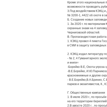
Кроме этого национальные п
возможности проводить рубки
3.Под воздействием КЭКЦ и 
№ 3200-1, 4422 об охоте в 
Б. Создание новых заповедн
1. За 2020 г. по материалам
охранные знаки на 4 запове
Черниговской областей.
В. Пропагандистская работа
1. КЭКЦ провел 4 пикета Го
в СМИ в защиту заповедных 
2. КЭКЦ издал литературу п
- № 2, 4 Гуманитарного экол
и книги=
-Борейко В.Е, Охота-угроза 
-В.Е.Борейко, И.Ю.Парникоза
краснокнижные и другие охра
- В.Е.Борейко,В.А.Бриних, 
парков и экоактивистов, К., К
Г. Общественные кампании
1. В июле 2020 г., по прось
на его территории бериллий
2.В августе 2020 г. , по пр