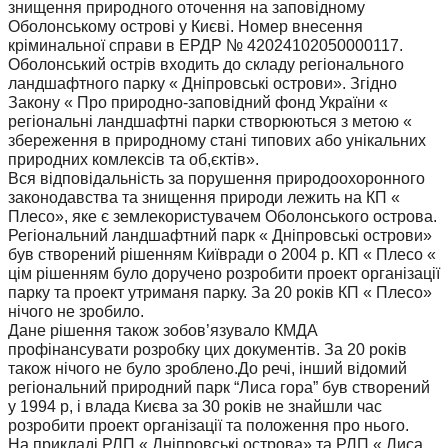
знищення природного оточення на заповідному
Оболонському острові у Києві. Номер внесення
кріминальної справи в ЕРДР № 42024102050000117.
Оболонський острів входить до складу регіонального
ландшафтного парку « Дніпровські острови». Згідно
Закону « Про природно-заповідний фонд України «
регіональні ландшафтні парки створюються з метою «
збереження в природному стані типових або унікальних
природних комлексів та об,єктів».
Вся відповідальність за порушення природоохоронного
законодавства та знищення природи лежить на КП «
Плесо», яке є землекористувачем Оболонського острова.
Регіональний ландшафтний парк « Дніпровські острови»
був створений рішенням Київради о 2004 р. КП « Плесо «
цім рішенням було доручено розробити проект організації
парку та проект утриманя парку. За 20 років КП « Плесо»
нічого не зробило.
Дане рішення також зобов’язувало КМДА
профінансувати розробку цих документів. За 20 років
також нічого не було зроблено.До речі, інший відомий
регіональний природний парк “Лиса гора” був створений
у 1994 р, і влада Києва за 30 років не знайшли час
розробити проект організації та положення про нього.
На прикладі РЛП « Дніпровські острова» та РЛП « Лиса