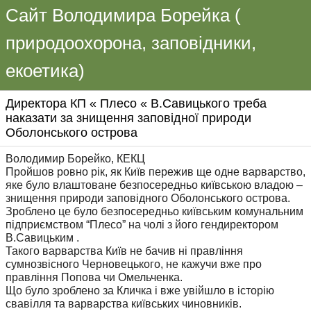
Сайт Володимира Борейка (
природоохорона, заповідники,
екоетика)
Директора КП « Плесо « В.Савицького треба
наказати за знищення заповідної природи
Оболонського острова
Володимир Борейко, КЕКЦ
Пройшов ровно рік, як Київ пережив ще одне варварство,
яке було влаштоване безпосередньо київською владою –
знищення природи заповідного Оболонського острова.
Зроблено це було безпосередньо київським комунальним
підприємством “Плесо” на чолі з його гендиректором
В.Савицьким .
Такого варварства Київ не бачив ні правління
сумнозвісного Черновецького, не кажучи вже про
правління Попова чи Омельченка.
Що було зроблено за Кличка і вже увійшло в історію
свавілля та варварства київських чиновників.