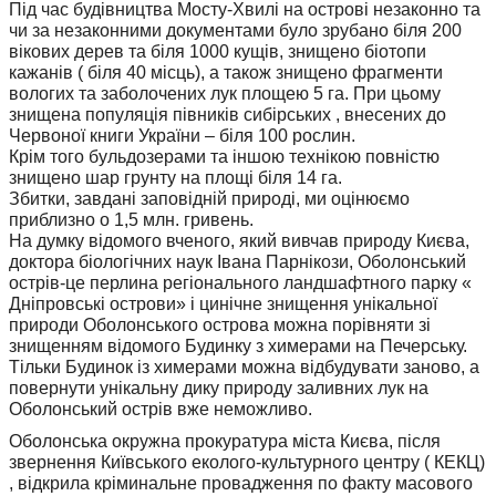
Під час будівництва Мосту-Хвилі на острові незаконно та
чи за незаконними документами було зрубано біля 200
вікових дерев та біля 1000 кущів, знищено біотопи
кажанів ( біля 40 місць), а також знищено фрагменти
вологих та заболочених лук площею 5 га. При цьому
знищена популяція півників сибірських , внесених до
Червоної книги України – біля 100 рослин.
Крім того бульдозерами та іншою технікою повністю
знищено шар грунту на площі біля 14 га.
Збитки, завдані заповідній природі, ми оцінюємо
приблизно о 1,5 млн. гривень.
На думку відомого вченого, який вивчав природу Києва,
доктора біологічних наук Івана Парнікози, Оболонський
острів-це перлина регіонального ландшафтного парку «
Дніпровські острови» і цинічне знищення унікальної
природи Оболонського острова можна порівняти зі
знищенням відомого Будинку з химерами на Печерську.
Тільки Будинок із химерами можна відбудувати заново, а
повернути унікальну дику природу заливних лук на
Оболонський острів вже неможливо.
Оболонська окружна прокуратура міста Києва, після
звернення Київського еколого-культурного центру ( КЕКЦ)
, відкрила кріминальне провадження по факту масового