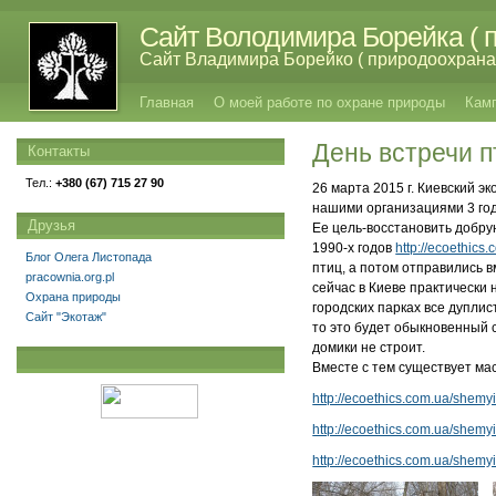
Сайт Володимира Борейка ( п
Сайт Владимира Борейко ( природоохрана,
Главная
О моей работе по охране природы
Кам
День встречи п
Контакты
Тел.:
+380 (67) 715 27 90
26 марта 2015 г. Киевский э
нашими организациями 3 го
Друзья
Ее цель-восстановить добру
1990-х годов
http://ecoethics.
Блог Олега Листопада
птиц, а потом отправились 
pracownia.org.pl
сейчас в Киеве практически 
Охрана природы
городских парках все дуплист
Сайт "Экотаж"
то это будет обыкновенный с
домики не строит.
Вместе с тем существует ма
http://ecoethics.com.ua/shemyi
http://ecoethics.com.ua/shemyi
http://ecoethics.com.ua/shemyi