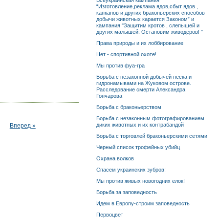
Всеукраинская кампания
“Изготовление,реклама ядов,сбыт ядов ,
капканов и других браконьерских способов
добычи животных карается Законом” и
кампания "Защитим кротов , слепышей и
других малышей. Остановим живодеров! "
Права природы и их лоббирование
Нет - спортивной охоте!
Мы против фуа-гра
Борьба с незаконной добычей песка и
гидронамывами на Жуковом острове.
Расследование смерти Александра
Гончарова
Борьба с браконьерством
Борьба с незаконным фотографированием
диких животных и их контрабандой
Вперед »
Борьба с торговлей браконьерскими сетями
Черный список трофейных убийц
Охрана волков
Спасем украинских зубров!
Мы против живых новогодних елок!
Борьба за заповедность
Идем в Европу-строим заповедность
Первоцвет