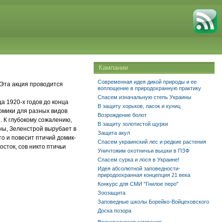
Кампании
Современная идея дикой природы и ее
 Эта акция проводится
воплощение в природохранную практику
Спасем изначальную степь Украины
а 1920-х годов до конца
В защиту хорьков, ласок и куниц
омики для разных видов
Возрождение болот
. К глубокому сожалению,
В защиту золотистой щурки
оны, Зеленстрой вырубает в
Защита акул
то и повесит птичий домик-
Спасем украинский лес и редкие растения
осток, сов никто птичьи
Уничтожим охотничьи вышки в ПЗФ
Спасем сурка и лося в Украине!
Идея абсолютной заповедности-
природоохранная концепция 21 века
Конкурс для СМИ "Гнилое перо"
Зоозащита
Заповедные школы Борейко-Войцеховского
Доска позора