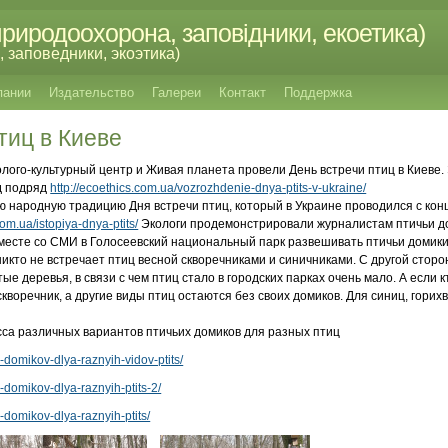
риродоохорона, заповідники, екоетика)
 заповедники, экоэтика)
пании
Издательство
Галереи
Контакт
Поддержка
тиц в Киеве
колого-культурный центр и Живая планета провели День встречи птиц в Киеве.
д подряд
http://ecoethics.com.ua/vozrozhdenie-dnya-ptits-v-ukraine/
ю народную традицию Дня встречи птиц, который в Украине проводился с конц
com.ua/istopiya-dnya-ptits/
Экологи продемонстрировали журналистам птичьи д
вместе со СМИ в Голосеевский национальный парк развешивать
птичьи домики
никто не встречает птиц весной скворечниками и синичниками. С другой стор
ые деревья, в связи с чем птиц стало в городских парках очень мало. А если к
кворечник, а другие виды птиц остаются без своих домиков. Для синиц, горихв
сса различных вариантов птичьих домиков для разных птиц
-domikov-dlya-raznyih-vidov-ptits/
-domikov-dlya-raznyih-ptits-2/
-domikov-dlya-raznyih-ptits/