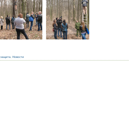
озащита
,
Новости