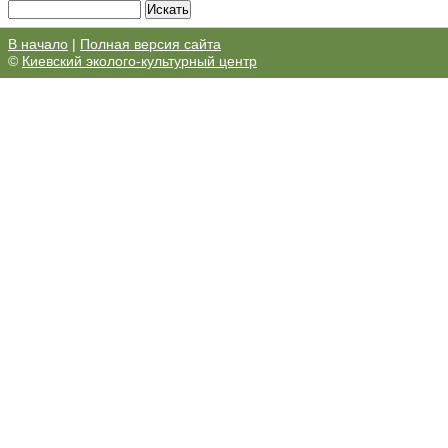
В начало
|
Полная версия сайта
©
Киевский эколого-культурный центр