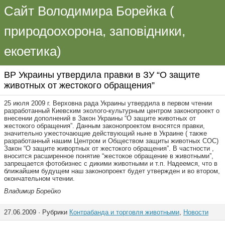
Сайт Володимира Борейка (
природоохорона, заповідники,
екоетика)
ВР Украины утвердила правки в ЗУ “О защите
животных от жестокого обращения”
25 июля 2009 г. Верховна рада Украины утвердила в первом чтении
разработанный Киевским эколого-культурным центром законопроект о
внесении дополнений в Закон Украины “О защите животных от
жестокого обращения”.
Данным законопроектом вносятся правки,
значительно ужесточающие действующий ныне в Украине ( также
разработанный нашим Центром и Обществом защиты животных СОС)
Закон “О защите живортных от жестокого обращения”. В частности ,
вносится расширенное понятие “жестокое обращение в животными”,
запрещается фотобизнес с дикими животными и т.п. Надеемся, что в
ближайшем будущем наш законопроект будет утвержден и во втором,
окончательном чтении.
Владимир Борейко
27.06.2009 · Рубрики
Контрабанда и торговля животными
,
Новости