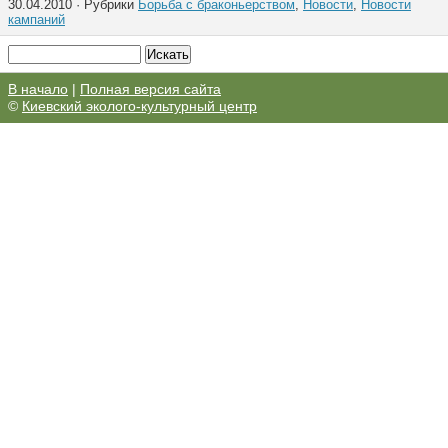
30.04.2010 · Рубрики
Борьба с браконьерством
,
Новости
,
Новости
кампаний
В начало
|
Полная версия сайта
©
Киевский эколого-культурный центр