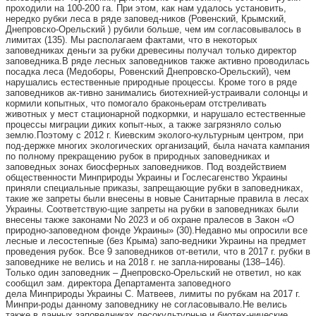
проходили на 100-200 га. При
этом, как нам удалось установить,
нередко рубки леса в ряде заповед
-
ников (Ровенский, Крымский,
Днепровско-Орельский ) рубили больше,
чем им согласовывалось в
лимитах (135). Мы располагаем фактами, что
в некоторых
заповедниках деньги за рубки древесины получал только
директор
заповедника.
В ряде лесных заповедников также активно проводилась
посадка
леса (Медоборы, Ровенский Днепровско-Орельский), чем
нарушались
естественные природные процессы. Кроме того в ряде
заповедников ак
-
тивно занимались биотехнией-устраивали солонцы и
кормили копытных,
что помогало браконьерам отстреливать
животных у мест стационарной
подкормки, и нарушало естественные
процессы миграции диких копыт
-
ных, а также загрязняло солью
землю.
Поэтому с 2012 г. Киевским эколого-культурным центром, при
под
-
держке многих экологических организаций, была начата кампания
по
полному прекращению рубок в природных заповедниках и
заповедных
зонах биосферных заповедников. Под воздействием
общественности
Минприроды Украины и Гослесагенство Украины
приняли специальные
приказы, запрещающие рубки в заповедниках,
такие же запреты были
внесены в новые Санитарные правила в лесах
Украины. Соответствую
-
щие запреты на рубки в заповедниках были
внесены также законами
No 2023 и об охране пралесов в Закон «О
природно-заповедном фонде
Украины» (30).
Недавно мы опросили все
лесные и лесостепные (без Крыма) запо
-
ведники Украины на предмет
проведения рубок. Все 9 заповедников от
-
ветили, что в 2017 г. рубки в
заповеднике не велись и на 2018 г. не запла
-
нированы (138–146).
Только один заповедник – Днепровско-Орельский не
ответил, но как
сообщил зам. директора Департамента заповедного
дела
Минприроды Украины С. Матвеев, лимиты по рубкам на 2017 г.
Минпри
-
роды данному заповеднику не согласовывало.
Не велись
также в данных заповедниках лесокультурные и биотех
-
нические