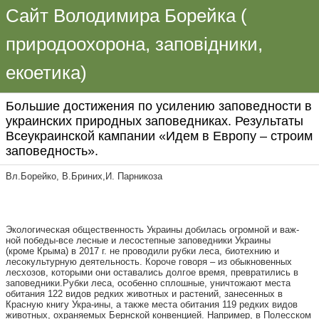
Сайт Володимира Борейка (
природоохорона, заповідники,
екоетика)
Большие достижения по усилению заповедности в
украинских природных заповедниках. Результаты
Всеукраинской кампании «Идем в Европу – строим
заповедность».
Вл.Борейко, В.Бриних,И. Парникоза
Экологическая общественность Украины добилась огромной и важ
-
ной победы-все лесные и лесостепные заповедники Украины
(кроме
Крыма) в 2017 г. не проводили рубки леса, биотехнию и
лесокультурную
деятельность. Короче говоря – из обыкновенных
лесхозов, которыми они
оставались долгое время, превратились в
заповедники.
Рубки леса, особенно сплошные, уничтожают места
обитания 122
видов редких животных и растений, занесенных в
Красную книгу Укра
-
ины, а также места обитания 119 редких видов
животных, охраняемых
Бернской конвенцией. Например, в Полесском