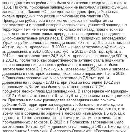
заповеднике из-за рубки
леса было уничтожено гнездо черного аиста
(136). По сути, природные
заповедники не выполняли своих функций,
записанных в Законе «О
природно-заповедном фонде Украины»-
охрана природных процессов и
природных комплексов (30).
Проведение рубок леса в них могло привести
к необратимым
последствиям и полной потере экологических ценностей
заповедных
территорий.
Тем не менее еще несколько лет назад практически во
всех лесных и
лесостепных природных заповедниках проводились
широкомасштабные
рубки леса. В 2008 г. в природных заповедниках
Украины рубки велись на
площади около 20 тыс. га, было заготовлено
40 тыс. куб. м. древесины. В
2009 г. – было заготовлено 42 тыс. куб.
м. древесины, в 2010 г.-35,6 тыс.
куб., в 2011 г.- 24,5 тыс. куб. м, в
2012 г. – заготовлено тоже 24,5 куб. м.
древесины на площади 900 га,
в 2013 г., после того, как общественность
активно стала поднимать
вопрос сокращения и запрета рубок леса, в
заповедниках- было
заготовлено всего 2, 1 тыс. куб. м. древесины (135).
Объемы заготовки
древесины в некоторых заповедниках просто
поражали. Так, в 2012 г.
в Ровенском заповеднике было заготовлено 7,9
тыс. куб. м.
древесины на площади 1783 га, при этом за последние 10-12
лет
сплошными рубками там было уничтожено леса на 7,2%
процентов
лесной площади заповедника. В заповеднике «Медоборы»
в 2012 г.
было заготовлено 7,6 тыс. куб. м. древесины на площади 530
га. При
этом в планах руководства заповедника было покрыть
рубками 45%
территории заповедника. Любопытно, что ежегодно в
этом заповеднике
изымалось 1,4 куб. м древесины с одного га, в то
время как в среднем
по Украине в лесхозах изымалось 1,5 куб. м. с
одного га. То-есть запо
ведник практически ничем не отличался от
промышленных лесхозов.
В 2013 г. в Полесском заповеднике было
заготовлено 10 тыс. куб. м
древесины на площади 140 га. Ежегодно в
заповедниках Черемский,
Днепровско-Орельский, «Росточье» рубки