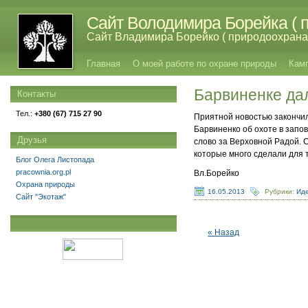
Сайт Володимира Борейка ( п
Сайт Владимира Борейко ( природоохрана,
Главная
О моей работе по охране природы
Кам
Барвиненке да
Контакты
Тел.:
+380 (67) 715 27 90
Приятной новостью закончил
Барвиненко об охоте в запо
Друзья
слово за Верховной Радой. 
которые много сделали для 
Блог Олега Листопада
pracownia.org.pl
Вл.Борейко
Охрана природы
16.05.2013
Рубрики:
Ид
Сайт "Экотаж"
« Назад