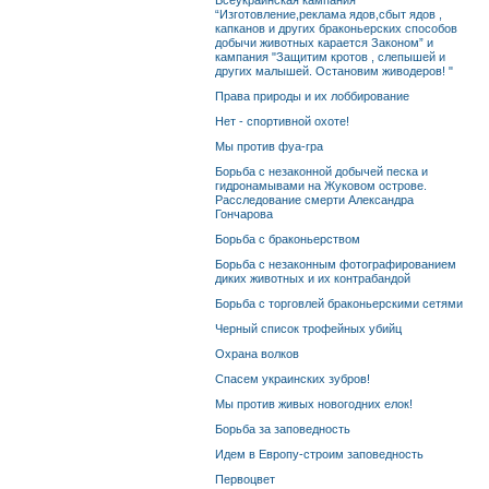
Всеукраинская кампания
“Изготовление,реклама ядов,сбыт ядов ,
капканов и других браконьерских способов
добычи животных карается Законом” и
кампания "Защитим кротов , слепышей и
других малышей. Остановим живодеров! "
Права природы и их лоббирование
Нет - спортивной охоте!
Мы против фуа-гра
Борьба с незаконной добычей песка и
гидронамывами на Жуковом острове.
Расследование смерти Александра
Гончарова
Борьба с браконьерством
Борьба с незаконным фотографированием
диких животных и их контрабандой
Борьба с торговлей браконьерскими сетями
Черный список трофейных убийц
Охрана волков
Спасем украинских зубров!
Мы против живых новогодних елок!
Борьба за заповедность
Идем в Европу-строим заповедность
Первоцвет