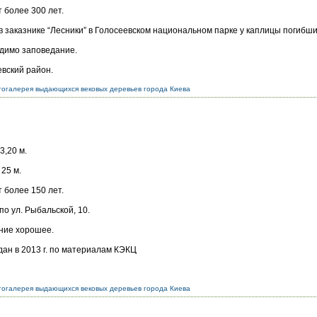
 более 300 лет.
в заказнике “Лесники” в Голосеевском национальном парке у каплицы погибш
димо заповедание.
евский район.
огалерея выдающихся вековых деревьев города Киева
3,20 м.
25 м.
 более 150 лет.
по ул. Рыбальской, 10.
ние хорошее.
ан в 2013 г. по материалам КЭКЦ
огалерея выдающихся вековых деревьев города Киева