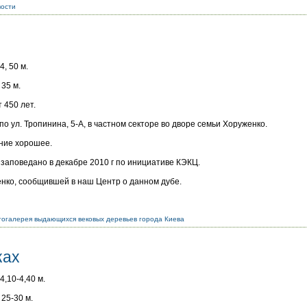
вости
4, 50 м.
35 м.
 450 лет.
по ул. Тропинина, 5-А, в частном секторе во дворе семьи Хоруженко.
ние хорошее.
заповедано в декабре 2010 г по инициативе КЭКЦ.
енко, сообщившей в наш Центр о данном дубе.
огалерея выдающихся вековых деревьев города Киева
ках
4,10-4,40 м.
25-30 м.