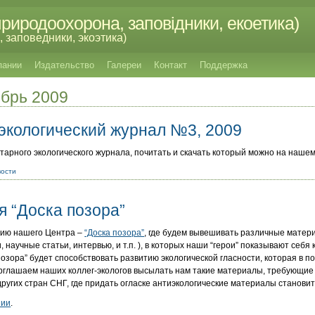
риродоохорона, заповідники, екоетика)
 заповедники, экоэтика)
пании
Издательство
Галереи
Контакт
Поддержка
ябрь 2009
экологический журнал №3, 2009
арного экологического журнала, почитать и скачать который можно на нашем
вости
я “Доска позора”
нию нашего Центра –
“Доска позора”
, где будем вывешивать различные матер
 научные статьи, интервью, и т.п. ), в которых наши “герои” показывают себя 
позора” будет способствовать развитию экологической гласности, которая в 
рглашаем наших коллег-экологов высылать нам такие материалы, требующие 
других стран СНГ, где придать огласке антиэкологические материалы становит
нии
.