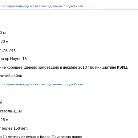
огалерея выдающихся вековых деревьев города Киева
3 м.
20 м.
 150 лет.
по пр.Науки, 16.
ние хорошее. Дерево заповедано в декабре 2010 г по инициативе КЭКЦ.
евский район.
огалерея выдающихся вековых деревьев города Киева
ы
ствола 3,1 м.
25 м.
 более 150 лет.
в 70 метрах от входа в Киево-Печерскую лавру.