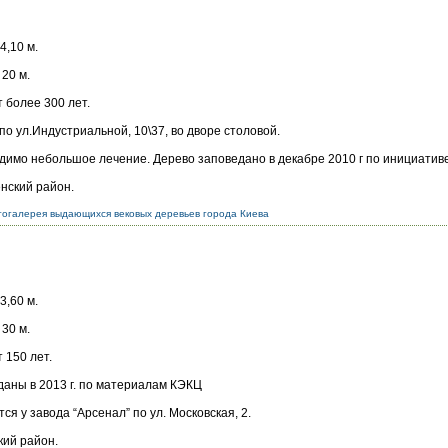
4,10 м.
20 м.
 более 300 лет.
по ул.Индустриальной, 10\37, во дворе столовой.
димо небольшое лечение. Дерево заповедано в декабре 2010 г по инициатив
нский район.
огалерея выдающихся вековых деревьев города Киева
3,60 м.
30 м.
 150 лет.
даны в 2013 г. по материалам КЭКЦ
ся у завода “Арсенал” по ул. Московская, 2.
кий район.