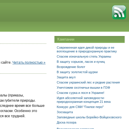
Кампании
Современная идея дикой природы и ее
воплощение в природохранную практику
Спасем изначальную степь Украины
В защиту хорьков, ласок и куниц
 сайте.
Читать полностью »
Возрождение болот
В защиту золотистой щурки
Защита акул
Спасем украинский лес и редкие растения
Уничтожим охотничьи вышки в ПЗФ
Спасем сурка и лося в Украине!
иалы (приказы,
Идея абсолютной заповедности-
как губители природы.
природоохранная концепция 21 века
последнее время все больше
Конкурс для СМИ "Гнилое перо"
огласки. Особенно это
Зоозащита
ся все трудней.
Заповедные школы Борейко-Войцеховского
Доска позора