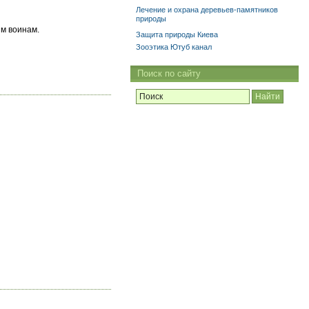
Лечение и охрана деревьев-памятников
природы
им воинам.
Защита природы Киева
Зооэтика Ютуб канал
Поиск по сайту