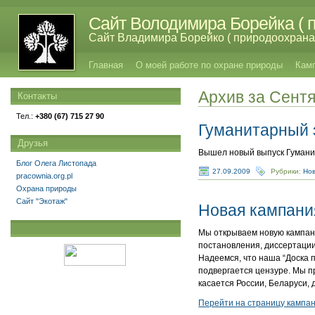
Сайт Володимира Борейка ( п
Сайт Владимира Борейко ( природоохрана,
Главная
О моей работе по охране природы
Кам
Архив за Сент
Контакты
Тел.:
+380 (67) 715 27 90
Гуманитарный 
Друзья
Вышел новый выпуск Гуманит
Блог Олега Листопада
27.09.2009
Рубрики:
Но
pracownia.org.pl
Охрана природы
Сайт "Экотаж"
Новая кампани
Мы открываем новую кампа
постановления, диссертации,
Надеемся, что наша “Доска 
подвергается цензуре. Мы п
касается России, Беларуси, 
Перейти на страницу кампа