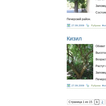
Заповед
Состоя
Печерский район.
27.09.2009
Рубрики:
Фот
Кизил
Обхват 
Высота 
Возраст
Растут 
Заповед
Печерс
27.09.2009
Рубрики:
Фот
Страница 1 из 15
1
2