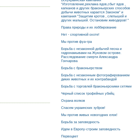
Всеукраинская кампания
“Изготовление,реклама ядов,сбыт ядов ,
капканов и других браконьерских способов
добычи животных карается Законом” и
кампания "Защитим кротов , слепышей и
других малышей. Остановим живодеров! "
Права природы и их лоббирование
Нет - спортивной охоте!
Мы против фуа-гра
Борьба с незаконной добычей песка и
гидронамывами на Жуковом острове.
Расследование смерти Александра
Гончарова
Борьба с браконьерством
Борьба с незаконным фотографированием
диких животных и их контрабандой
Борьба с торговлей браконьерскими сетями
Черный список трофейных убийц
Охрана волков
Спасем украинских зубров!
Мы против живых новогодних елок!
Борьба за заповедность
Идем в Европу-строим заповедность
Первоцвет