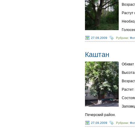
Возраст
Растут 
Необхо
Голосе
27.09.2009
Рубрики:
Фот
Каштан
Обхват 
Высота 
Возраст
Растет 
Состоя
Заповед
Печерский район.
27.09.2009
Рубрики:
Фот