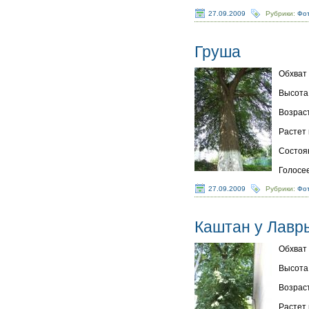
27.09.2009
Рубрики:
Фот
Груша
Обхват 
Высота 
Возраст
Растет 
Состоя
Голосе
27.09.2009
Рубрики:
Фот
Каштан у Лавр
Обхват 
Высота 
Возраст
Растет 