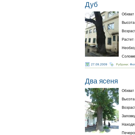
Дуб
Обхват 
Высота 
Возраст
Растет 
Необхо
Соломе
27.09.2009
Рубрики:
Фот
Два ясеня
Обхват 
Высота 
Возраст
Запове
Находят
Печерс