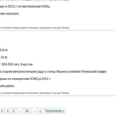
ан в 2013 г. по материалам КЭКЦ.
ние хорошее.
огалерея выдающихся вековых деревьев города Киева
0,8 м.
10 м.
 300-500 лет, 9 кустов.
в старом митрополичьем саду у стены Мазепы в Киево-Печерской лавре.
аны по инициативе КЭКЦ в 2011 г.
кий район.
огалерея выдающихся вековых деревьев города Киева
3
4
5
...
10
...
»
Последняя »