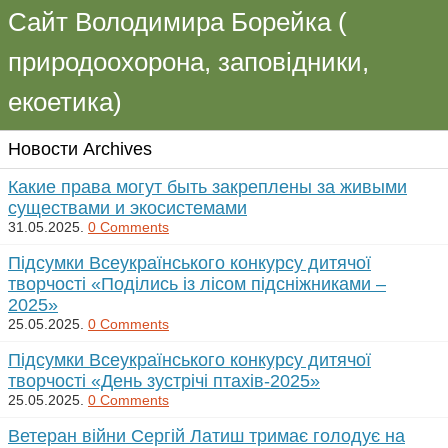
Сайт Володимира Борейка (
природоохорона, заповідники,
екоетика)
Новости Archives
Какие права могут быть закреплены за живыми
существами и экосистемами
31.05.2025.
0 Comments
Підсумки Всеукраїнського конкурсу дитячої
творчості «Поділись із лісом підсніжниками –
2025»
25.05.2025.
0 Comments
Підсумки Всеукраїнського конкурсу дитячої
творчості «День зустрічі птахів-2025»
25.05.2025.
0 Comments
Ветеран війни Сергій Латиш тримає голодує на