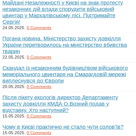
Майдані Незалежності у Києві на знак протесту
незаконних дій влади спорудити військовий
цвинтар у Мархалівському лісі. Підтримайте
Сергія!
24.05.2025.
0 Comments
Погана новина. Міністерство захисту довкілля
України перетворилось на міністерство вбивства
тварин
22.05.2025.
0 Comments
Скандал із незаконним будівництвом військового
меморіального цвинтаря на Смарагдовій мережі
виплеснувся до Європи
20.05.2025.
0 Comments
Після пікету екологів директор Департаменту
захисту довкілля КМДА О.Возний подав у
відставку. Хто наступний?
15.05.2025.
0 Comments
Чому в Києві практично не стало чути солов’їв?
15.05.2025.
0 Comments