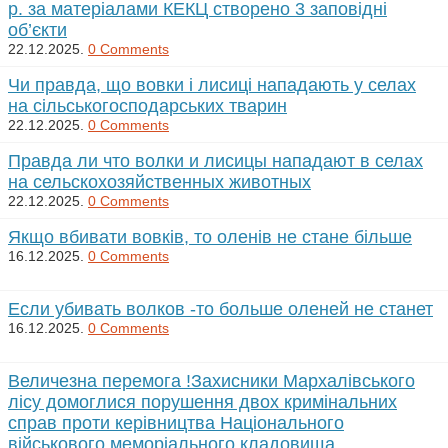
р. за матеріалами КЕКЦ створено 3 заповідні
об’єкти
22.12.2025.
0 Comments
Чи правда, що вовки і лисиці нападають у селах
на сільськогосподарських тварин
22.12.2025.
0 Comments
Правда ли что волки и лисицы нападают в селах
на сельскохозяйственных животных
22.12.2025.
0 Comments
Якщо вбивати вовків, то оленів не стане більше
16.12.2025.
0 Comments
Если убивать волков -то больше оленей не станет
16.12.2025.
0 Comments
Величезна перемога !Захисники Мархалівського
лісу домоглися порушення двох кримінальних
справ проти керівництва Національного
військового меморіального кладовища