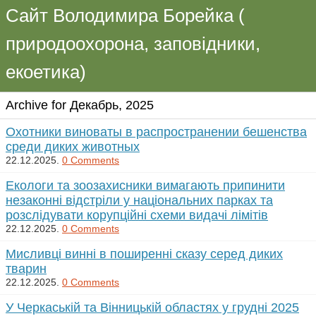
Сайт Володимира Борейка (
природоохорона, заповідники,
екоетика)
Archive for Декабрь, 2025
Охотники виноваты в распространении бешенства
среди диких животных
22.12.2025.
0 Comments
Екологи та зоозахисники вимагають припинити
незаконні відстріли у національних парках та
розслідувати корупційні схеми видачі лімітів
22.12.2025.
0 Comments
Мисливці винні в поширенні сказу серед диких
тварин
22.12.2025.
0 Comments
У Черкаській та Вінницькій областях у грудні 2025