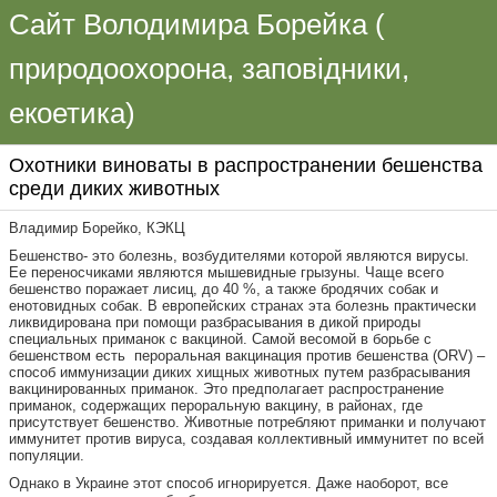
Сайт Володимира Борейка (
природоохорона, заповідники,
екоетика)
Охотники виноваты в распространении бешенства
среди диких животных
Владимир Борейко, КЭКЦ
Бешенство- это болезнь, возбудителями которой являются вирусы.
Ее переносчиками являются мышевидные грызуны. Чаще всего
бешенство поражает лисиц, до 40 %, а также бродячих собак и
енотовидных собак. В европейских странах эта болезнь практически
ликвидирована при помощи разбрасывания в дикой природы
специальных приманок с вакциной. Самой весомой в борьбе с
бешенством есть пероральная вакцинация против бешенства (ORV) –
способ иммунизации диких хищных животных путем разбрасывания
вакцинированных приманок. Это предполагает распространение
приманок, содержащих пероральную вакцину, в районах, где
присутствует бешенство. Животные потребляют приманки и получают
иммунитет против вируса, создавая коллективный иммунитет по всей
популяции.
Однако в Украине этот способ игнорируется. Даже наоборот, все