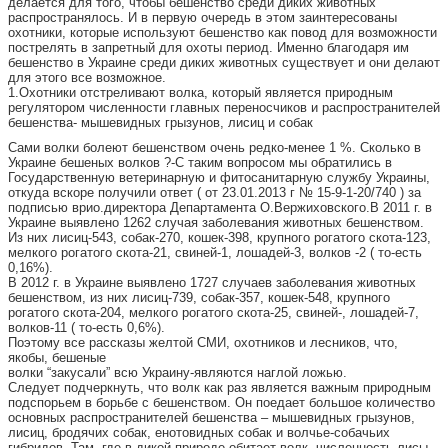
делается для того, чтобы бешенство среди диких животных
распространялось. И в первую очередь в этом заинтересованы
охотники, которые используют бешенство как повод для возможности
пострелять в запретный для охоты период. Именно благодаря им
бешенство в Украине среди диких животных существует и они делают
для этого все возможное.
1.Охотники отстреливают волка, который является природным
регулятором численности главных переносчиков и распространителей
бешенства- мышевидных грызунов, лисиц и собак
Сами волки болеют бешенством очень редко-менее 1 %. Сколько в
Украине бешеных волков ?-С таким вопросом мы обратились в
Государственную ветеринарную и фитосанитарную службу Украины,
откуда вскоре получили ответ ( от 23.01.2013 г № 15-9-1-20/740 ) за
подписью врио.директора Департамента О.Вержиховского.В 2011 г. в
Украине выявлено 1262 случая заболевания животных бешенством.
Из них лисиц-543, собак-270, кошек-398, крупного рогатого скота-123,
мелкого рогатого скота-21, свиней-1, лошадей-3, волков -2 ( то-есть
0,16%).
В 2012 г. в Украине выявлено 1727 случаев заболевания животных
бешенством, из них лисиц-739, собак-357, кошек-548, крупного
рогатого скота-204, мелкого рогатого скота-25, свиней-, лошадей-7,
волков-11 ( то-есть 0,6%).
Поэтому все рассказы желтой СМИ, охотников и лесников, что,
якобы, бешеные
волки “закусали” всю Украину-являются наглой ложью.
Следует подчеркнуть, что волк как раз является важным природным
подспорьем в борьбе с бешенством. Он поедает большое количество
основных распространителей бешенства – мышевидных грызунов,
лисиц, бродячих собак, енотовидных собак и волчье-собачьих
гибридов. Там, где в дикой природе обитает волк, численность лисы