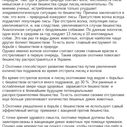
невысокая и случаи бешенства среди лисиц незначительны. По
мнению ученых, истребление волков только ухудшает
эпидемиологическую ситуацию по бешенству. Причина заключается в
том, что волк – природный конкурент лисы. Присутствие волка всегда
подавляет популяцию лисы. При отстреле волка, популяция лисы
увеличивается, и, как следствие, увеличиваются случаи бешенства.
Аналогичная ситуация с бездомными собаками .По данным зоологов,
одни волк в среднем за год поедает 13 лисиц и 10 енотовидных
собак. Это как раз те виды диких животных, которые наиболее чаще
других болеют бешенством. То-есть волк- главный инструмент по
борьбе с бешенством в природе.
Однако именно волков охотники считают своим главным врагом и
отстреливают в первую очередь. Таким образом охотники помогают
бешенству распространяться в Украине.
2.Охотники способствуют развитию бешенства путем увеличения
количества подранков во время отстрела лисиц и волков
Во время отстрелов волков и лисиц охотниками под видом « борьбы»
с бешенством остается много подранков, до 30 %. Эти раненые и
ослабленные звери чаще здоровых заражаются бешенством и
становятся в ближайшем будущем потенциальными
распространителями бешенства. То-есть охотники своими отстрелами
еще больше увеличивают количество бешеных диких животных.
3.Охотники умышленно в борьбе с бешенством не используют самый
эффективный метод- приманки с вакциной против бешенства.
С точки зрения здравого смысла, охотники первые должны быть
заинтересованы в вакцинации диких животных при помощи приманок.
Однако нам неизвестно ни одного случая, чтобы охотники где-либо в