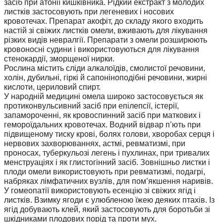
засіб при атонії кишківника. Рідкий екстракт з молодих
листків застосовують при легеневих і носових
кровотечах. Препарат акофіт, до складу якого входить
настій зі свіжих листків омели, вживають для лікування
різких видів невралгії. Препарати з омели розширюють
кровоносні судини і використовуються для лікування
стенокардії, зморщеної нирки.
Рослина містить сліди алкалоїдів, смолистої речовини,
холін, дубильні, гіркі й сапоніноподібні речовини, жирні
кислоти, цериловий спирт.
У народній медицині омела широко застосовується як
протиконвульсивний засіб при епілепсії, істерії,
запамороченні, як кровоспинний засіб при маткових і
гемороїдальних кровотечах. Водний відвар п’ють при
підвищеному тиску крові, болях голови, хворобах серця і
нервових захворюваннях, астмі, ревматизмі, при
проносах, туберкульозі легень і пухлинах, при тривалих
менструаціях і як глистогінний засіб. Зовнішньо листки і
плоди омели використовують при ревматизмі, подагрі,
набряках лімфатичних вузлів, для пом’якшення наривів.
У гомеопатії використовують есенцію зі свіжих ягід і
листків. Взимку ягоди є улюбленою їжею деяких птахів. Із
ягід добувають клей, який застосовують для боротьби зі
шкідниками плодових порід та проти мух.