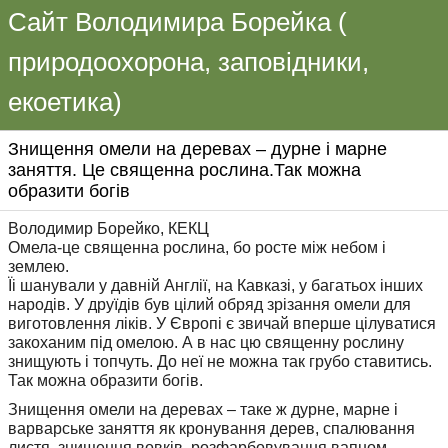
Сайт Володимира Борейка (
природоохорона, заповідники,
екоетика)
Знищення омели на деревах – дурне і марне
заняття. Це священна рослина.Так можна
образити богів
Володимир Борейко, КЕКЦ
Омела-це священна рослина, бо росте між небом і
землею.
Їі шанували у давній Англії, на Кавказі, у багатьох інших
народів. У друїдів був цілий обряд зрізання омели для
виготовлення ліків. У Європі є звичай вперше цілуватися
закоханим під омелою. А в нас цю священну рослину
знищують і топчуть. До неї не можна так грубо ставитись.
Так можна образити богів.
Знищення омели на деревах – таке ж дурне, марне і
варварське заняття як кронування дерев, спалювання
листя, знищення вовків, розфарбовування вапном