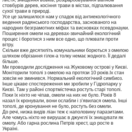
стовбурів дерев, косіння трави в містах, підпалювання
сухої трави в природі.
Усе це залишилося нам у спадок від антиекологічного
ведення радянського господарства, заснованого на
народних безграмотних міфах та висновках псевдонауки.
Поширення омели на деревах-звичайний екологічний
процес і боротися з ним все одно, що плювати проти
вітру.
Скільки вже десятиліть комунальники борються з омелою
шляхом обрізання гілок-а толку немає жодного. Її дедалі
більше.
Ми проводили дослідження на Жуковому острові у Києві.
Моніторили тополі з омелою на протязи 10 років.Іх стан
зовсім не зминився. Нормальний екологічний симбиоз.
Інше цікаве спостереження ми зробили у Гідропарку у
Києві. Там у районі спортмістечка ростуть старі тополі.
Поки їх ніхто не чіпав, омели на них не було. Років 8
назал їх кронували, вони ослабли і з’явилася омела. Інші
тополі, де кронування не було, ростуть без омели.
До речі, низка видів ліан теж є наполовину паразитами.
Але чомусь ніхто не вирушає в джунглі їх знищувати як
омелу. Або гарна рослина Петрів хрест, що росте в
Україні.