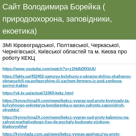
Сайт Володимира Борейка (
природоохорона, заповідники,
екоетика)
ЗМІ Кіровоградської, Полтавської, Черкаської,
Чернігівської, Київської областей та м. Києва про
роботу КЕКЦ
https://www.youtube.com/watch?v=z1HdbDfXkUU
https://fakty.ua/452402-samuyu-bolshuyu-v-ukraine-dolinu-shafranov-
obnaruzhili-na-poltavcshine-ili-zachem-fermeru-iz-pod-zenkova-
gornyj-traktor
https://vk.kr.ua/actual/11069-kekz.html
https://kyivschina24.com/news/kekcz-vygrav-sud-proty-kyyivrady-ta-
kolyshnogo-sekretarya-bondarenka-u-spravi-zahystu-zapovidnyh-
obyektiv/
https://kyivschina24.com/news/kekcz-vygrav-sud-proty-kabminu-na-
zahyst-marhalivskogo-lisu-de-pochaly-buduvaty-vijskove-
kladovyshhe/
https://kyivvlada.com.ua/news/kekcz-vygrav-apelyacziyu-proty-