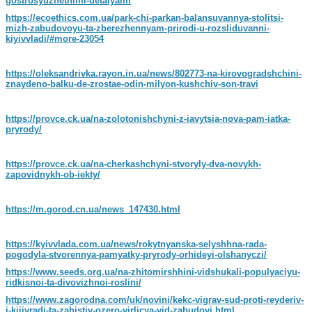
gostrosyuzhetnimi-detalyami
https://ecoethics.com.ua/park-chi-parkan-balansuvannya-stolitsi-
mizh-zabudovoyu-ta-zberezhennyam-prirodi-u-rozsliduvanni-
kiyivvladi/#more-23054
https://oleksandrivka.rayon.in.ua/news/802773-na-kirovogradshchini-
znaydeno-balku-de-zrostae-odin-milyon-kushchiv-son-travi
https://provce.ck.ua/na-zolotonishchyni-z-iavytsia-nova-pam-iatka-
pryrody/
https://provce.ck.ua/na-cherkashchyni-stvoryly-dva-novykh-
zapovidnykh-ob-iekty/
https://m.gorod.cn.ua/news_147430.html
https://kyivvlada.com.ua/news/rokytnyanska-selyshhna-rada-
pogodyla-stvorennya-pamyatky-pryrody-orhideyi-olshanyczi/
https://www.seeds.org.ua/na-zhitomirshhini-vidshukali-populyaciyu-
ridkisnoi-ta-divovizhnoi-roslini/
https://www.zagorodna.com/uk/novini/kekc-vigrav-sud-proti-reyderiv-
i-kijivradi-ta-zahistiv-ozero-virlicya-vid-zabudovi.html