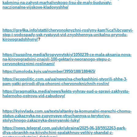
kabminu-na-zahyst-marhalivskogo-lisu-de-maly-buduvaty-
naczionalne-vijskove-kladovyshhe/
https://gre4ka.info/statti/chervonoknyzhni-roslyny-kam%ca%bcyanyj-
step-i-vodospady-yak-ryatuyut-vid-znyshhennya-unikalnu-pryrodu-
kirovogradshhyny/
?
https://suspilne.media/kropyvnytskiy/1050239-ce-mala-aksania-nova-
na-kirovogradsini-znajsli-100-gektariv-neoranogo-stepu-z-
cervonokniznimi-roslinami/
https://umoloda.kyiv.ua/number/3950/188/188465/
https://ecopolitic.com.ua/ua/news/na-cherkashhini-stvorili-shhe-3-
pam-yatki-prirodi-dlya-ohoroni-chervonoknizhnih-roslin/
https://pragmatika.media/news/kekts-vyhrav-sud-u-spravi-zakhystu-
halernoho-ostrovu-vid-zabudovy/
https://kyivvlada.com.ua/texts/altanky-ta-komunalni-merezhi-chomu-
status-zakaznyka-ne-zupynyaye-vtruchannya-u-terytoriyu-
stolychnogo-zakaznyka-desnyanski-luky/
https://news.telegraf.com.ua/ukr/ukraina/2025-06-18/5912263-park-
dlya-obranikh-na-kiivshchini-spalakhnuv-velikiy-skandal-z-