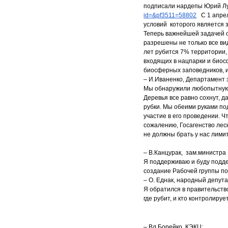
подписали нардепы Юрий Лу
id=&pf3511=
58802
С 1 апрел
условий которого является 
Теперь важнейшей задачей о
разрешены не только все вид
лет рубится 7% территории,
входящих в нацпарки и биос
биосферных заповедников, и 
– И.Иваненко, Департамент
Мы обнаружили любопытную 
Деревья все равно сохнут, 
рубки. Мы обеими руками п
участие в его проведении. Ч
сожалению, Госагенство лес
не должны брать у нас лимит
– В.Канцурак, зам.министр
Я поддерживаю и буду подде
создание Рабочей группы по
– О. Еднак, народный депута
Я обратился в правительство
где рубит, и кто контролиру
– Вл.Борейко, КЭКЦ: