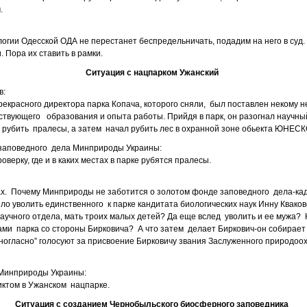
.
огии Одесской ОДА не перестанет беспредельничать, подадим на него в суд. 
Пора их ставить в рамки.
Ситуация с нацпарком Ужанский
в:
рекрасного директора парка Копача, которого сняли, был поставлен некому 
ствующего образования и опыта работы. Прийдя в парк, он разогнал научны
рубить пралесы, а затем начал рубить лес в охранной зоне обьекта ЮНЕСК
 заповедного дела Минприроды Украины:
верку, где и в каких местах в парке рубятся пралесы.
сах. Почему Минприроды не заботится о золотом фонде заповедного дела-ка
ло уволить единственного к парке кандитата биологических наук Инну Квако
научного отдела, мать троих малых детей? Да еще вслед уволить и ее мужа? 
ами парка со стороны Бирковича? А что затем делает Биркович-он собирает
иногласно” голосуют за присвоение Бирковичу звания Заслуженного природоо
 Минприроды Украины:
иктом в Ужанском нацпарке.
Ситуация с созданием Чернобыльского биосферного заповедника