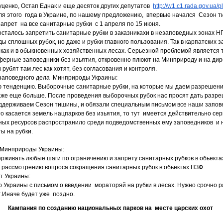
ценко, Остап Еднак и еще десяток других депутатов
http://w1.c1.rada.gov.ua/pl
я этого года в Украине, по нашему предложению, впервые начался Сезон т
запрет на все санитарные рубки с 1 апреля по 15 июня.
сталось запретить санитарные рубки в заказникахи в незаповедных зонах Н
ы сплошных рубок, но даже и рубки главного пользования. Так в карпатских з
 как и в обыкновенных хозяйственных лесах. Серьезной проблемой является т
ферные заповедники без изьятия, откровенно плюют на Минприроду и на ди
рубят там лес как хотят, без согласования и контроля.
 заповедного дела Минприроды Украины:
тенденцию. Выборочные санитарные рубки, на которые мы даем разрешения,
даже еще больше. После проведения выборочных рубок нас просят дать раз
оддерживаем Сезон тишины, и обязали специальным письмом все наши запов
то касается земель нацпарков без изьятия, то тут имеется действительно се
ных ресурсов распространило среди подведомственных ему заповедников и н
ы на рубки.
а Минприроды Украины:
рживать любые шаги по ограничению и запрету санитарных рубков в обьекта
 рассмотрению вопроса сокращения санитарных рубок в обьектах ПЗФ.
т Украины:
 Украины с письмом о введении мораторяй на рубки в лесах. Нужно срочно ра
ет.Иначе будет уже поздно.
Кампания по созданию национальных парков на месте царских охот