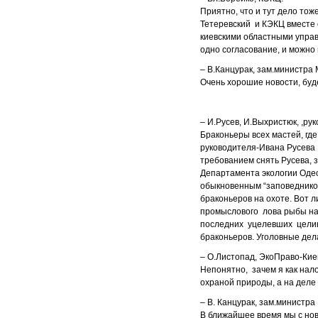
Приятно, что и тут дело то
Тетеревский и КЭКЦ вместе 
киевскими областными управ
одно согласование, и можно 
– В.Канцурак, зам.министра
Очень хорошие новости, буд
– И.Русев, И.Выхристюк, ,ру
Браконьеры всех мастей, где
руководителя-Ивана Русева
требованием снять Русева,
Департамента экологии Одес
обыкновенным “заповедником
браконьеров на охоте. Вот л
промыслового лова рыбы на 
последних уцелевших целинн
браконьеров. Уголовные дел
– О.Листопад, ЭкоПраво-Кие
Непонятно, зачем я как на
охраной природы, а на деле
– В. Канцурак, зам.министр
В ближайшее время мы с нов