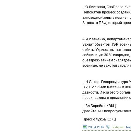
– О.Листопад, ЭкоПраво-Кие
Непонятен процесс создани
заповедной зоны в нем не п
Закона о ПЗФ, который пред
– И.Иваненко, Департамент
Захват обьектов ПЗФ военны
отбить. Удалось выгнать вое
собщили, до 30 % снарядов, 
обезвреживанием снарядов? 
военные, не захотев стрелят
– Н.Сахно, Генпрокуратура 
В 2012 г. были внесены в н
давности. Из-за этого орган
проект закона о продлении 
– Вл.Борейко, КЭКЦ:
Давайте, мы попробуем заня
Пресс-служба КЭКЦ
23.04.2016
Рубрики:
Бор