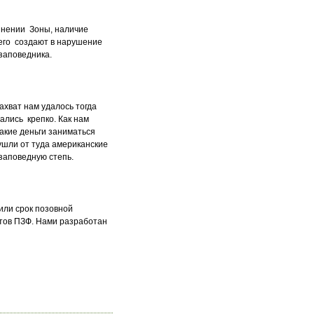
инении Зоны, наличие
 его создают в нарушение
заповедника.
ахват нам удалось тогда
ались крепко. Как нам
какие деньги заниматься
ушли от туда американские
 заповедную степь.
или срок позовной
ктов ПЗФ. Нами разработан