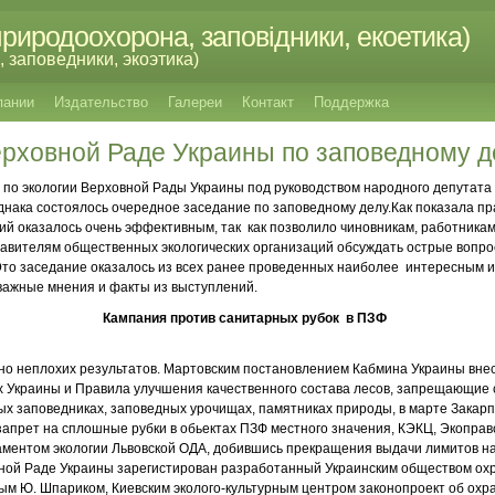
риродоохорона, заповідники, екоетика)
 заповедники, экоэтика)
пании
Издательство
Галереи
Контакт
Поддержка
ерховной Раде Украины по заповедному д
те по экологии Верховной Рады Украины под руководством народного депутата
нака состоялось очередное заседание по заповедному делу.Как показала пр
й оказалось очень эффективным, так как позволило чиновникам, работникам
авителям общественных экологических организаций обсуждать острые вопро
Это заседание оказалось из всех ранее проведенных наиболее интересным 
важные мнения и факты из выступлений.
Кампания против санитарных рубок в ПЗФ
ьно неплохих результатов. Мартовским постановлением Кабмина Украины вн
х Украины и Правила улучшения качественного состава лесов, запрещающие 
х заповедниках, заповедных урочищах, памятниках природы, в марте Закарпа
 запрет на сплошные рубки в обьектах ПЗФ местного значения, КЭКЦ, Экопра
аментом экологии Львовской ОДА, добившись прекращения выдачи лимитов на
вной Раде Украины зарегистирован разработанный Украинским обществом охр
м Ю. Шпариком, Киевским эколого-культурным центром законопроект об охра