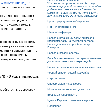
Всеукраинская кампания
s/
zweb2/webproc4_1?
“Изготовление,реклама ядов,сбыт ядов ,
капканов и других браконьерских способов
ишины , одним из важных
добычи животных карается Законом” и
кампания "Защитим кротов , слепышей и
ПП и РЛП, в которых пока
других малышей. Остановим живодеров! "
аказниках в среднем за 10
Права природы и их лоббирование
о, что хозяева земель,
Нет - спортивной охоте!
рекцию нацпарков и
Мы против фуа-гра
Борьба с незаконной добычей песка и
гидронамывами на Жуковом острове.
 не дают никакого толку.
Расследование смерти Александра
решения уже на сплошные
Гончарова
едники и нацпарки принять
Борьба с браконьерством
рьезная проблема. К
Борьба с незаконным фотографированием
ацпарков письмо, что они
диких животных и их контрабандой
Борьба с торговлей браконьерскими сетями
Черный список трофейных убийц
х ПЗФ. Я буду инициировать
Охрана волков
Спасем украинских зубров!
Мы против живых новогодних елок!
зобраться кто , сколько и
Борьба за заповедность
Идем в Европу-строим заповедность
Первоцвет