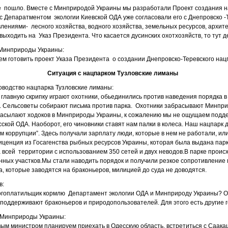
же пошло. Вместе с Минприродой Украины мы разработали Проект создания 
с Депаратментом экологии Киевской ОДА уже согласовали его с Днепровско -
лениями- лесного хозяйства, водного хозяйства, земельных ресурсов, архит
выходить на Указ Президента. Что касается дусинских охотхозяйств, то тут д
 Минприроды Украины:
ем готовить проект Указа Президента о создании Днепровско-Теревского нац
Ситуация с нацпарком Тузловские лиманы
ководство нацпарка Тузловские лиманы:
 главную скрипку играют охотники, обьединились против наведения порядка в 
 . Сельсоветы собирают письма против парка. Охотники забрасывают Минпр
 засылают ходоков в Минприроды Украины, к сожалению мы не ощущаем подд
ской ОДА. Наоборот, его чиновники ставят нам палки в колеса. Наш нацпарк 
 коррупции”. Здесь получали зарплату люди, которые в нем не работали, и
иценция из Госагенства рыбных ресурсов Украины, которая была выдана парку
всей территории с использованием 350 сетей и двух неводов.В парке прои
ых участков.Мы стали наводить порядок и получили резкое сопротивление 
а, которые заводятся на браконьеров, милицией до суда не доводятся.
в:
логоплатильщик кормлю Департамент экологии ОДА и Минприроду Украины? 
 поддерживают браконьеров и природопользователей. Для этого есть другие 
а Минприроды Украины:
ым министром планируем приехать в Одесскую область, встретиться с Саака