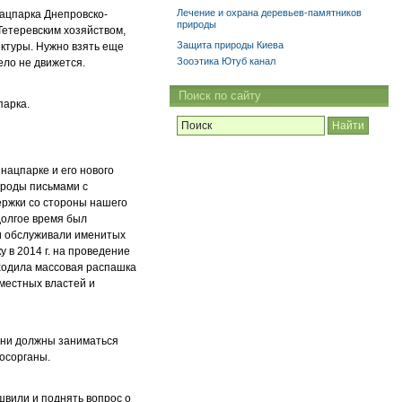
Лечение и охрана деревьев-памятников
нацпарка Днепровско-
природы
Тетеревским хозяйством,
Защита природы Киева
ектуры. Нужно взять еще
Зооэтика Ютуб канал
ело не движется.
Поиск по сайту
парка.
нацпарке и его нового
ироды письмами с
ержки со стороны нашего
долгое время был
ли обслуживали именитых
 в 2014 г. на проведение
сходила массовая распашка
местных властей и
Они должны заниматься
госорганы.
швили и поднять вопрос о