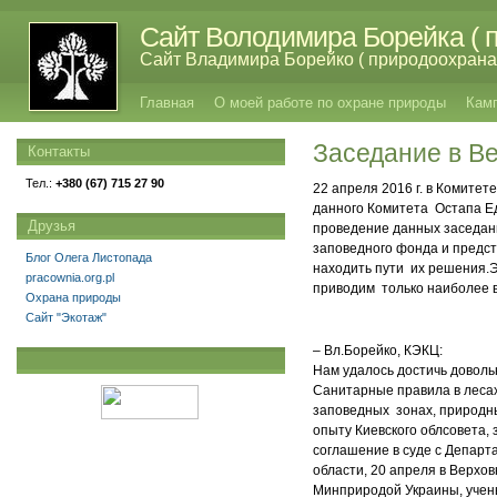
Сайт Володимира Борейка ( п
Сайт Владимира Борейко ( природоохрана,
Главная
О моей работе по охране природы
Кам
Заседание в В
Контакты
Тел.:
+380 (67) 715 27 90
22 апреля 2016 г. в Комите
данного Комитета Остапа Ед
Друзья
проведение данных заседани
заповедного фонда и предст
Блог Олега Листопада
находить пути их решения.
pracownia.org.pl
приводим только наиболее 
Охрана природы
Сайт "Экотаж"
– Вл.Борейко, КЭКЦ:
Нам удалось достичь довол
Санитарные правила в леса
заповедных зонах, природны
опыту Киевского облсовета,
соглашение в суде с Департ
области, 20 апреля в Верхо
Минприродой Украины, учены