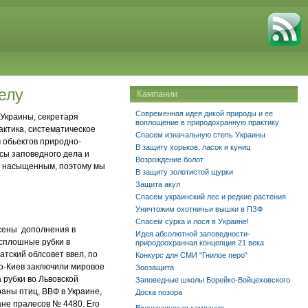
елу
Кампании
Современная идея дикой природы и ее
 Украины, секретаря
воплощение в природохранную практику
актика, систематическое
Спасем изначальную степь Украины
 обьектов природно-
В защиту хорьков, ласок и куниц
сы заповедного дела и
Возрождение болот
и насыщенным, поэтому мы
В защиту золотистой щурки
Защита акул
Спасем украинский лес и редкие растения
Уничтожим охотничьи вышки в ПЗФ
Спасем сурка и лося в Украине!
есены дополнения в
Идея абсолютной заповедности-
сплошные рубки в
природоохранная концепция 21 века
тский облсовет ввел, по
Конкурс для СМИ "Гнилое перо"
во-Киев заключили мировое
Зоозащита
 рубки во Львовской
Заповедные школы Борейко-Войцеховского
аны птиц, ВВФ в Украине,
Доска позора
не пралесов № 4480. Его