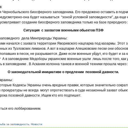
в:
я Чернобыльского биосферного заповденика. Его предожено оставить в подч
редусмотрено-она будет называться “зоной условной заповедности”, да еще
усматривает создание биосферного заповедника только на базе природного 
Ситуация с захватом военными обьектов ПЗФ
 заповедного дела Минприроды Украины:
ми начался с захвата территории Яворивского нацпарка под казармы. Этот з
нных из Тузловских лиманов. А вот в нацпарке Алешковские пески они обоснов
попавших в песок, не разрываются. Даже если военные уйдут, кто будет и за 
А в заповеднике Медоборы украинские военные ушли лишь после того, как 
ь в заповеднике . В Аскании колонна танков и военной техники прошла через
О законодательной инициативе о продлении позовной давности.
Украины:
екоторые Кодексы Украины очень вредные правки, которые значительно сократ
ы прокуратуры не всегда могут опротествоать в суде незаконный захват обье
срока позовной давности. Ищем кто его подпишет.
ться его лоббированием.
ьба за заповедность
,
Новости