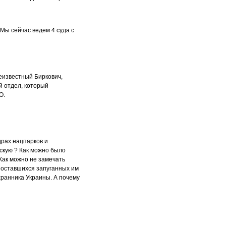
Мы сейчас ведем 4 суда с
неизвестный Биркович,
й отдел, который
О.
драх нацпарков и
вскую ? Как можно было
Как можно не замечать
 оставшихся запуганных им
хранника Украины. А почему