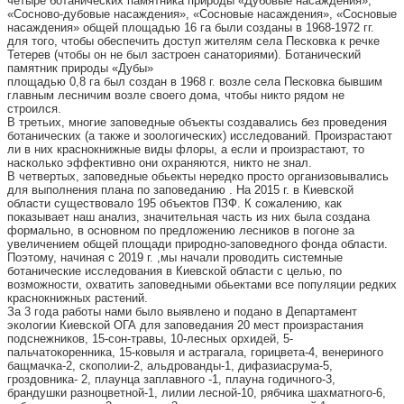
четыре ботанических памятника природы «Дубовые насаждения»,
«Сосново-дубовые насаждения», «Сосновые насаждения», «Сосновые
насаждения» общей площадью 16 га были созданы в 1968-1972 гг.
для того, чтобы обеспечить доступ жителям села Песковка к речке
Тетерев (чтобы он не был застроен санаториями). Ботанический
памятник природы «Дубы»
площадью 0,8 га был создан в 1968 г. возле села Песковка бывшим
главным лесничим возле своего дома, чтобы никто рядом не
строился.
В третьих, многие заповедные объекты создавались без проведения
ботанических (а также и зоологических) исследований. Произрастают
ли в них краснокнижные виды флоры, а если и произрастают, то
насколько эффективно они охраняются, никто не знал.
В четвертых, заповедные обьекты нередко просто организовывались
для выполнения плана по заповеданию . На 2015 г. в Киевской
области существовало 195 объектов ПЗФ. К сожалению, как
показывает наш анализ, значительная часть из них была создана
формально, в основном по предложению лесников в погоне за
увеличением общей площади природно-заповедного фонда области.
Поэтому, начиная с 2019 г. ,мы начали проводить системные
ботанические исследования в Киевской области с целью, по
возможности, охватить заповедными обьектами все популяции редких
краснокнижных растений.
За 3 года работы нами было выявлено и подано в Департамент
экологии Киевской ОГА для заповедания 20 мест произрастания
подснежников, 15-сон-травы, 10-лесных орхидей, 5-
пальчатокоренника, 15-ковыля и астрагала, горицвета-4, венериного
бащмачка-2, скополии-2, альдрованды-1, дифазиасрума-5,
гроздовника- 2, плаунца заплавного -1, плауна годичного-3,
брандушки разноцветной-1, лилии лесной-10, рябчика шахматного-6,