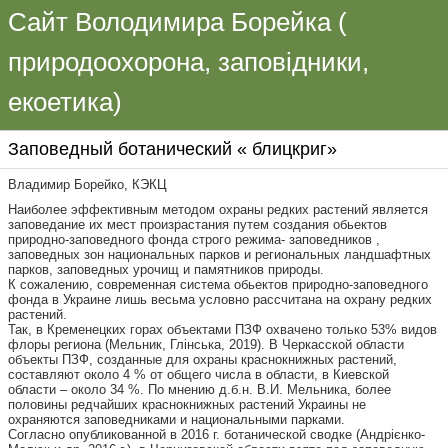
Сайт Володимира Борейка (
природоохорона, заповідники,
екоетика)
Заповедный ботанический « блицкриг»
Владимир Борейко, КЭКЦ
Наиболее эффективным методом охраны редких растений является
заповедание их мест произрастания путем создания обьектов
природно-заповедного фонда строго режима- заповедников ,
заповедных зон национальных парков и региональных ландшафтных
парков, заповедных урочищ и памятников природы.
К сожалению, современная система обьектов природно-заповедного
фонда в Украине лишь весьма условно рассчитана на охрану редких
растений.
Так, в Кременецких горах объектами ПЗФ охвачено только 53% видов
флоры региона (Мельник, Глінська, 2019). В Черкасской области
объекты ПЗФ, созданные для охраны краснокнижных растений,
составляют около 4 % от общего числа в области, в Киевской
области – около 34 %. По мнению д.б.н. В.И. Мельника, более
половины редчайших краснокнижных растений Украины не
охраняются заповедниками и национальными парками.
Согласно опубликованной в 2016 г. ботанической сводке (Андрієнко-