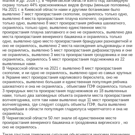
Малюк и др. 2016 г.), в Черниговской области взято под заповедную
охрану только 44% краснокнижных видов флоры (меньше половины).
На 2021 г. в Киевской области нами и другими ботаниками было
выявлено 7 мест произрастания скополии, охранялось только одно,
выявлено 4 места произрастания плауна колючего, охранялось
только одно, выявлено 8 мест произрастания рябчика шахматного,
охранялось только одно, выявлено единственное место
произрастания плауна заплавного и оно не охранялось, выявлено два
места произрастания венериного башмачка и охранялось только
одно, выявлено одно место произрастания брандушки разноцветной и
оно не охранялось, выявлено 2 места нахождения альдрованды и они
не охранялись, выявлено 5 мест произрастания дифазиаструма и они
не охранялись, выявлено 3 места произрастания гроздовника и они не
охранялись, охранялось 5 мест произрастания подснежника из 22
выявленных нами.
В Черкасской области на 2021 г. выявлено 8 мест произрастания
скополии, и ни одно не охранялось, выявлено одно из самых крупных
в Украине мест произрастания карликового бересклета, оно не
охранялось, выявлено большая и единственная популяция рябчика
шахматного и она не охранялась , объектами ПЗФ охранялось только
3 природных места произрастания подснежников из 18 выявленных
нами, только два заповедных объекта охраняли места произрастания
волчеягодника, хотя там нами выявлено еще 11 мест произрастания
волчеягодника, где следует создать объекты ПЗФ, была выявлено
крупнейшая в области популяция гладиолуса черептчатого и она не
охранялась
В Черниговской области 50 лет знали об единственном месте
произрастания венериного башмачка и гроздовника виргинского , но
оно не охранялось .
Такая грустная тревожная ситуация обьясняется многими причинами.