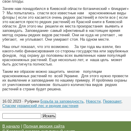
свои плоды.
Зачем нам понадобился в Киевской области ботанический « блицкриг»
? Мы попытались спасти все известные нам краснокнижные виды
флоры ( если это касается очень редких растений) и почти все ( если
это касается просто редких растений) из Красной книги в Киевской
области. Для этого мы решили их места произрастания выявить и
заповедать. Заповедание- самый эфективный в настоящее время
метод охраны редких видов растений. Они ни куда не улетают , не
убегают, не уплывают. Они умирают стоя. На одном месте.
Наш опыт показал, что это возможно. За три года мы взяли, без
какого-либо финансирования со стороны государства или зарубежных
фондов, под охрану до половины всех выявленных нами популяций
краснокнижных растений. Еще несколько лет, и наша цель может
быть достигнута полностью.
Таким же образом можно защитить многие популяции
краснокнижных растений по всей Украине. Для этого нужно провести
их выявление и заповедание по нашему примеру. И проблема охраны
от уничтожения человеком большого количества видов редких
растений в стране будет решена.
16.02.2023 · Рубрики
Борьба за заповедность
,
Новости
,
Первоцвет
,
Спасем украинский лес и редкие растения
В начало
|
Полная версия сайта