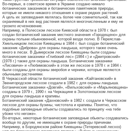
Во-первых, в советское время в Украине создано нимало
ботанических заказников и ботанических памятников природы,
которые не имели никакого отношения к охране редких растений.
А цель их заповедания являлась более чем сомнительной, так как
охраняемый в них вид растения являлся многочисленным и ему не
грозило исчезновение.
Например, в Полесском лесхозе Киевской области в 1978 г. был
создан ботанический заказник местного значения «Городещено» для
охраны полыни обыкновенной, которой везде полно. В Переяслав-
Хмельницком лесхозе Киевщины в 1984 г. был создан ботанический
заказник «Диброва» для охраны ландыша, которого также очень
много в лесах. В Дымерском лесхозе Киевщины были созданы
ботанические заказники «Глибокий лес» (1984 г.) и «Дмитровский»
(1978 г.) также для охраны ландыша. Ботанические заказники
«Лисовичи» и «Любимовский» в этом же лесхозе в 1978 г. и 1984 г.
были созданы для охраны зверобоя и черники, которые являются
обычными растениями.
В Черкасской области ботанический заказник «Кайтановский» в
Звенигородском лесхозе создали в 1982 г. для охраны ландыша.
Ботанические заказники «Довгий», «Вильховский» и «Марьяновщина»
созданы в 1979 г., 1990 г. на Черкащине в Золотоношском лесхозе
для охраны ландыша и крапивы.
Ботанический заказник «Дахновский» в 1982 г. создали в Черкасском
лесхозе для охраны бузины, чистотела и крапивы. Понятно, что
подобные заповедные объекты создавались по принципу «на тебе
убоже что негоже».
Во-вторых, некоторые ботанические заповедные обьекты создавались
вообще по другим, не имеющим к охране природы причинам.
Например, в Бородянском районе Киевщины (Тетеревский лесхоз)