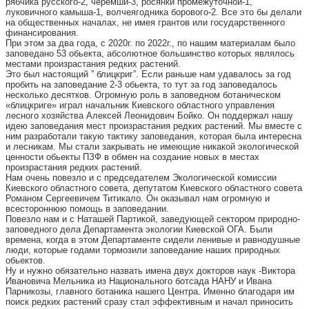
рябчика русского-2, черемши-3, росянки промежуточной-1,
луковичного камыша-1, волчеягодника борового-2. Все это бы делали
на общественных началах, не имея грантов или государственного
финансирования.
При этом за два года, с 2020г. по 2022г., по нашим материалам было
заповедано 53 обьекта, абсолютное большинство которых являлось
местами произрастания редких растений.
Это был настоящий ” блицкриг”. Если раньше нам удавалось за год
пробить на заповедание 2-3 обьекта, то тут за год заповедалось
несколько десятков. Огромную роль в заповедном ботаническом
«блицкриге» играл начальник Киевского областного управления
лесного хозяйства Алексей Леонидович Бойко. Он поддержал нашу
идею заповедания мест произрастания редких растений. Мы вместе с
ним разработали такую тактику заповедания, которая была интересна
и лесникам. Мы стали закрывать не имеющие никакой экологической
ценности обьекты ПЗФ в обмен на создание новых в местах
произрастания редких растений.
Нам очень повезло и с председателем Экологической комиссии
Киевского областного совета, депутатом Киевского областного совета
Романом Сергеевичем Титикало. Он оказывал нам огромную и
всестороннюю помощь в заповедании.
Повезло нам и с Наташей Партикой, заведующей сектором природно-
заповедного дела Департамента экологии Киевской ОГА. Были
времена, когда в этом Департаменте сидели ленивые и равнодушные
люди, которые годами тормозили заповедание наших природных
обьектов.
Ну и нужно обязательно назвать имена двух докторов наук -Виктора
Ивановича Мельника из Национального ботсада НАНУ и Ивана
Парникозы, главного ботаника нашего Центра. Именно благодаря им
поиск редких растений сразу стал эффективным и начал приносить