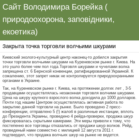
Сайт Володимира Борейка (
природоохорона, заповідники,
екоетика)
Закрыта точка торговли волчьими шкурами
Киевский эколого-культурный центр наконец-то добился закрытия
точки торговли волчьими шкурами на Куреневском рынке г. Киева. На
это ушло более чем пол года.Торговля шкурами и чучелами волка
запрещена ст. 6 Бернской конвенции, ратифицированной Украиной. К
сожалению, этот запрет никак не контролируется природоохранными
органами в Украине.
Так, на Куреневском рынке г. Киева, на протяжении долгих лет , 3-5
продавцами осуществлялась незаконная торговля волчими шкурами.
Цена на шкуру крупного взрослого волка доходила до 1000 долларов.
Почти год нашим Центром осуществлялась активная работа по
закрытию данной торговли на рынке. Было проведено 2 пресс-
конференции, отправлено 5 (!) жалоб в различные инстанции, вплоть
до Президента Украины, проведено 4 рейда-проверки, продажа шкур
фиксировалась скрытыми камерами. Эти меры привели к тому, что
постепенно все торговцы отказались от продажи шкур волков. Рейд,
проведеный нами совместно с милицией 12 августа 2011 г.
подтвердил, что продажа волчьих шкур на рынке не ведется.