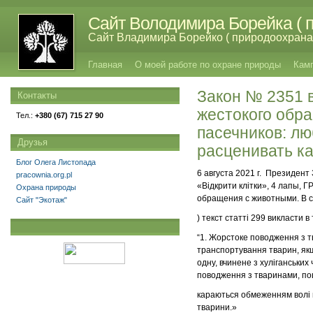
Сайт Володимира Борейка ( п
Сайт Владимира Борейко ( природоохрана,
Главная
О моей работе по охране природы
Кам
Закон № 2351 в
Контакты
жестокого обр
Тел.:
+380 (67) 715 27 90
пасечников: л
Друзья
расценивать ка
Блог Олега Листопада
6 августа 2021 г. Президент
pracownia.org.pl
«Відкрити клітки», 4 лапы, 
Охрана природы
обращения с животными. В с
Сайт "Экотаж"
) текст статті 299 викласти в 
“1. Жорстоке поводження з 
транспортування тварин, якщ
одну, вчинене з хуліганських
поводження з тваринами, пош
караються обмеженням волі на
тварини.»