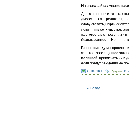
На своих сайтах многие пас
Достаточно почитать, как р
дыбом….. Отстреливают, по
слову сказать, щурки селятс
ловят птиц сетями, стреляю
жестокость в отношении к п
безнаказанность. Но не на т
В пошлом году мы привлекли
жесткое зоозащитное законо
полицией привлекать их к у
если предупреждения не по
26.08.2021
Рубрики:
В з
« Назад