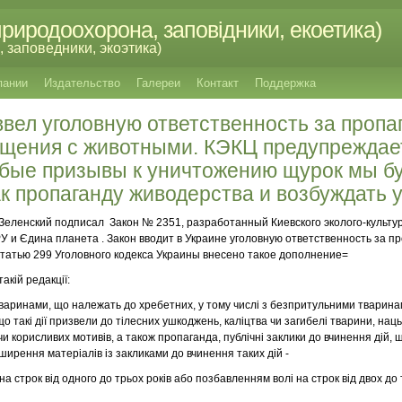
риродоохорона, заповідники, екоетика)
 заповедники, экоэтика)
пании
Издательство
Галереи
Контакт
Поддержка
вел уголовную ответственность за пропа
ащения с животными. КЭКЦ предупреждае
юбые призывы к уничтожению щурок мы б
к пропаганду живодерства и возбуждать 
 Зеленский подписал Закон № 2351, разработанный Киевского эколого-культур
ГРУ и Єдина планета . Закон вводит в Украине уголовную ответственность за п
татью 299 Уголовного кодекса Украины внесено такое дополнение=
такій редакції:
тваринами, що належать до хребетних, у тому числі з безпритульними тварин
о такі дії призвели до тілесних ушкоджень, каліцтва чи загибелі тварини, на
 чи корисливих мотивів, а також пропаганда, публічні заклики до вчинення дій,
ирення матеріалів із закликами до вчинення таких дій -
 строк від одного до трьох років або позбавленням волі на строк від двох до 