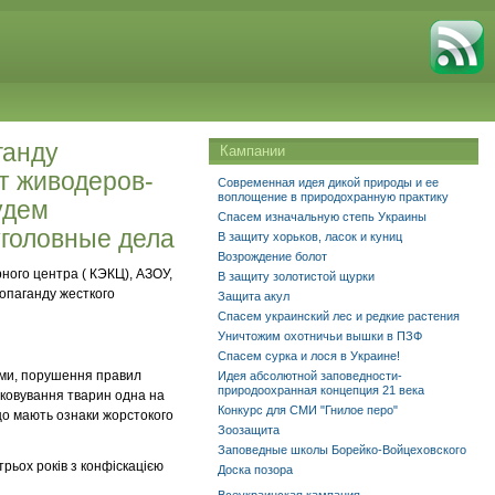
ганду
Кампании
т живодеров-
Современная идея дикой природы и ее
воплощение в природохранную практику
удем
Спасем изначальную степь Украины
уголовные дела
В защиту хорьков, ласок и куниц
Возрождение болот
ного центра ( КЭКЦ), АЗОУ,
В защиту золотистой щурки
ропаганду жесткого
Защита акул
Спасем украинский лес и редкие растения
Уничтожим охотничьи вышки в ПЗФ
Спасем сурка и лося в Украине!
ами, порушення правил
Идея абсолютной заповедности-
природоохранная концепция 21 века
цьковування тварин одна на
Конкурс для СМИ "Гнилое перо"
 що мають ознаки жорстокого
Зоозащита
Заповедные школы Борейко-Войцеховского
трьох років з конфіскацією
Доска позора