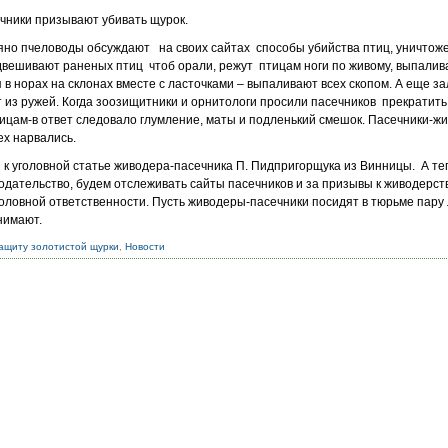
ечники призывают убивать щурок.
ъяно пчеловоды обсуждают на своих сайтах способы убийства птиц, уничто
двешивают раненых птиц чтоб орали, режут птицам ноги по живому, выпали
я в норах на склонах вместе с ласточками – выпаливают всех скопом. А еще з
т из ружей. Когда зоозищитники и орнитологи просили пасечников прекратить
тицам-в ответ следовало глумление, маты и подленький смешок. Пасечники-ж
ех нарвались.
 к уголовной статье живодера-пасечника П. Пидпригорщука из Винницы. А те
дательство, будем отслеживать сайты пасечников и за призывы к живодерств
головной ответственности. Пусть живодеры-пасечники посидят в тюрьме пару 
нимают.
ащиту золотистой щурки
,
Новости