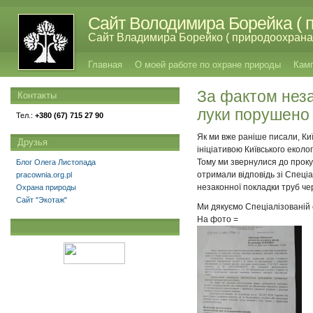
Сайт Володимира Борейка ( п
Сайт Владимира Борейко ( природоохрана,
Главная
О моей работе по охране природы
Кам
За фактом неза
Контакты
луки порушено
Тел.:
+380 (67) 715 27 90
Як ми вже раніше писали, Ки
Друзья
ініціативою Київського еколо
Тому ми звернулися до проку
Блог Олега Листопада
отримали відповідь зі Спеці
pracownia.org.pl
незаконної покладки труб че
Охрана природы
Сайт "Экотаж"
Ми дякуємо Спеціалізованій 
На фото =