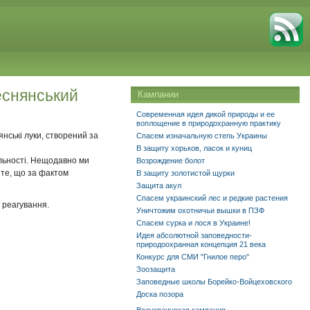
еснянський
Кампании
Современная идея дикой природы и ее
воплощение в природохранную практику
нські луки, створений за
Спасем изначальную степь Украины
В защиту хорьков, ласок и куниц
альності. Нещодавно ми
Возрождение болот
 те, що за фактом
В защиту золотистой щурки
Защита акул
Спасем украинский лес и редкие растения
 реагування.
Уничтожим охотничьи вышки в ПЗФ
Спасем сурка и лося в Украине!
Идея абсолютной заповедности-
природоохранная концепция 21 века
Конкурс для СМИ "Гнилое перо"
Зоозащита
Заповедные школы Борейко-Войцеховского
Доска позора