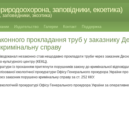
риродоохорона, заповідники, екоетика)
 заповедники, экоэтика)
пании
Издательство
Галереи
Контакт
Поддержка
конного прокладання труб у заказнику Д
 кримінальну справу
їводоканал незаконно став нещодавно прокладати труби через заказник Десня
го-культурного центру (КЕКЦ).
ратури із проханням притягнути порушників закону до кримінальної відповід
алізованої екологічної прокуратури Офісу Генерального прокурора України про
рез заказник порушено кримінальну справу за ст. 252 ККУ.
екологічній прокуратурі Офісу Генерального прокурора України за оперативне