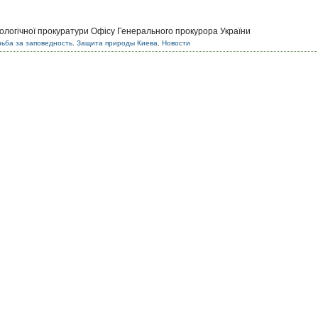
кологічної прокуратури Офісу Генерального прокурора України
ьба за заповедность
,
Защита природы Киева
,
Новости