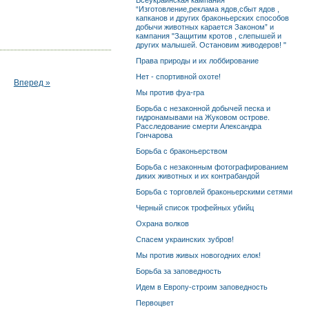
Всеукраинская кампания
“Изготовление,реклама ядов,сбыт ядов ,
капканов и других браконьерских способов
добычи животных карается Законом” и
кампания "Защитим кротов , слепышей и
других малышей. Остановим живодеров! "
Права природы и их лоббирование
Нет - спортивной охоте!
Вперед »
Мы против фуа-гра
Борьба с незаконной добычей песка и
гидронамывами на Жуковом острове.
Расследование смерти Александра
Гончарова
Борьба с браконьерством
Борьба с незаконным фотографированием
диких животных и их контрабандой
Борьба с торговлей браконьерскими сетями
Черный список трофейных убийц
Охрана волков
Спасем украинских зубров!
Мы против живых новогодних елок!
Борьба за заповедность
Идем в Европу-строим заповедность
Первоцвет