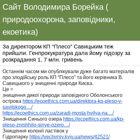
Сайт Володимира Борейка (
природоохорона, заповідники,
екоетика)
За директором КП “Плесо” Савицьким теж
прийшли. Генпрокукратура дала йому підозру за
розкрадання 1, 7 млн. гривень
Останнім часом ми опублікували дуже багато матеріалів
про злодійську роль КП “Плесо” та його керівника В.
Савицького у знищенні природи Києва.
Це =
знищення дикої природи заповідного Оболонського
острова
https://ecoethics.com.ua/
direktora-kp-pleso-v-
savitskogo…/
https://ecoethics.com.ua/
zaradi-mosta-hvilya-na…/
Знищення Синього озера
https://ecoethics.com.ua/kp-
pleso-znishhilo-sinye-ozero…
/
Знищення колонії ластівок у
Гідропарку
https://vechirniy.kyiv.ua/
news/42521/