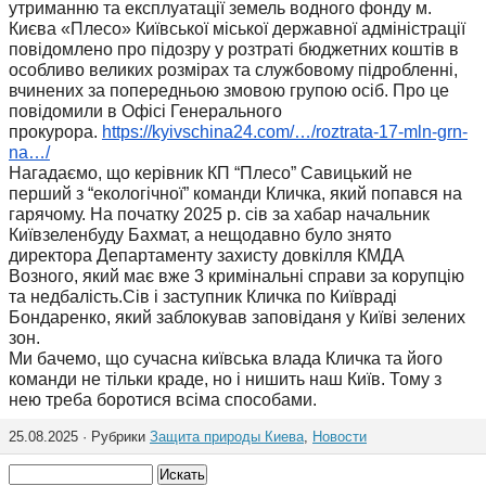
утриманню та експлуатації земель водного фонду м.
Києва «Плесо» Київської міської державної адміністрації
повідомлено про підозру у розтраті бюджетних коштів в
особливо великих розмірах та службовому підробленні,
вчинених за попередньою змовою групою осіб. Про це
повідомили в Офісі Генерального
прокурора.
https://kyivschina24.com/…/
roztrata-17-mln-grn-
na…/
Нагадаємо, що керівник КП “Плесо” Савицький не
перший з “екологічної” команди Кличка, який попався на
гарячому. На початку 2025 р. сів за хабар начальник
Київзеленбуду Бахмат, а нещодавно було знято
директора Департаменту захисту довкілля КМДА
Возного, який має вже 3 кримінальні справи за корупцію
та недбалість.Сів і заступник Кличка по Київраді
Бондаренко, який заблокував заповіданя у Київі зелених
зон.
Ми бачемо, що сучасна київська влада Кличка та його
команди не тільки краде, но і нишить наш Київ. Тому з
нею треба боротися всіма способами.
25.08.2025 · Рубрики
Защита природы Киева
,
Новости