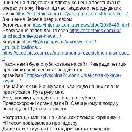
Знищення гнізд качок шлляхом кошення тростника на
озерах у парку Нивки під час гніздового періоду диких
качок
https://ecoethics.com.ua/yak-
kp-pleso-nishhilo-diku…/
Знищення берегів озер шляхом
бетонування
https://interfax.com.ua/news/
blog/1078449.html
Блокування заповідання озер
https://ecoethics.com.ua/
unichtozhenie-ozer-kieva…/
Корупції
https://kyiv.gp.gov.ua/ua/
news.html?
_m=publications…
https://ecoethics.com.ua/na-
marnomu-rozchishhenni-sinogo..
./
Також нами була опублікована на сайті Київради петиція
про закриття «Плесо» як злодійської
організації
https://kyivschina24.com/…/
kekcz-zaklykaye-
kyyan…/
Звичайно, як ми й очікували, Кличко до наших слів не
прислухався. Рука руку миє.
Але, як кажуть, жадібність фраєра згубила.
Правоохоронні органи дали В. Савицькому підозру у
розкраданні 1, 7 млн. гривень.
Розтрата 1,7 млн грн на київських пляжах: керівнику КП
«Плесо» повідомлено про підозру
Директору комунального підприємства з охорони,