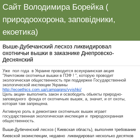
Сайт Володимира Борейка (
природоохорона, заповідники,
екоетика)
Выше-Дубечанский лесхоз ликвидировал
охотничьи вышки в заказнике Днепровско-
Деснянский
Уже пол года в Украине проводится всеукраинская акция
“Уничтожим охотничьи вышки в ПЗФ ! “, которую проводит
экологическая общественность при поддержке Государственной
экологической инспекции Украины
http://ecoethics.com.ua/campaigns/
vyishki/
Цель акции- выполнить закон и освободить обьекты природно-
заповедного фонда от охотничьих вышек, а, значит, и от охоты,
которая там запрещена.
Активную роль в демонтаже охотничьих вышек играет
государственная экологическая инспекция и природоохранная
общественность.
Выше-Дубеченский лесхоз ( Киевская область), выполняя требование
Киевской экоинспекции, недавно ликвидировал несколько десятков