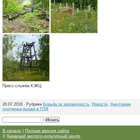
Пресс-служба КЭКЦ
20.07.2018 · Рубрики
Борьба за заповедность
,
Новости
,
Уничтожим
охотничьи вышки в ПЗФ
В начало
|
Полная версия сайта
©
Киевский эколого-культурный центр