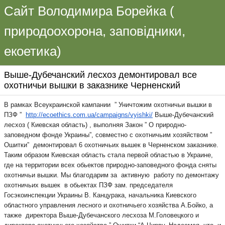
Сайт Володимира Борейка (
природоохорона, заповідники,
екоетика)
Выше-Дубечанский лесхоз демонтировал все
охотничьи вышки в заказнике Черненский
В рамках Всеукраинской кампании ” Уничтожим охотничьи вышки в
ПЗФ ”
http://ecoethics.com.ua/campaigns/
vyishki/
Выше-Дубечанский
лесхоз ( Киевская область) , выполняя Закон ” О природно-
заповедном фонде Украины”, совместно с охотничьим хозяйством ”
Ошитки” демонтировал 6 охотничьих вышек в Черненском заказнике.
Таким образом Киевская область стала первой областью в Украине,
где на территории всех обьектов природно-заповедного фонда сняты
охотничьи вышки. Мы благодарим за активную
работу по демонтажу
охотничьих вышек в обьектах ПЗФ зам. председателя
Госэкоинспекции Украины В. Канцурака, начальника Киевского
областного управления лесного и охотничьего хозяйства А.Бойко, а
также директора Выше-Дубечанского лесхоза М.Головецкого и