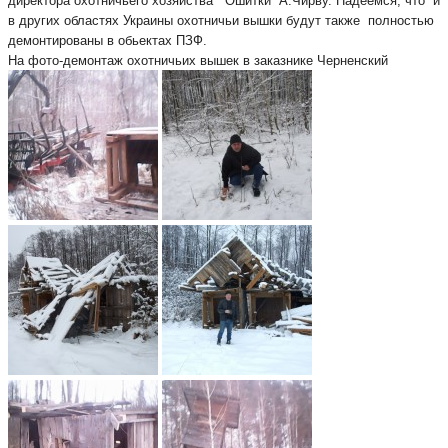
директора охотничьего хозяйства ” Ошитки “А.Чирву. Надеемся, что и
в других областях Украины охотничьи вышки будут также полностью
демонтированы в обьектах ПЗФ.
На фото-демонтаж охотничьих вышек в заказнике Черненский