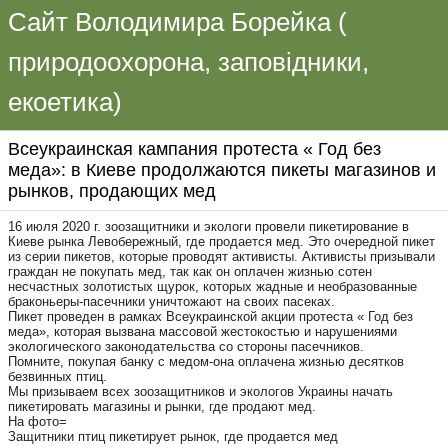
Сайт Володимира Борейка (
природоохорона, заповідники,
екоетика)
Всеукраинская кампания протеста « Год без
меда»: в Киеве продолжаются пикеты магазинов и
рынков, продающих мед
16 июля 2020 г. зоозащитники и экологи провели пикетирование в
Киеве рынка Левобережный, где продается мед. Это очередной пикет
из серии пикетов, которые проводят активисты. Активисты призывали
граждан не покупать мед, так как он оплачен жизнью сотен
несчастных золотистых щурок, которых жадные и необразованные
браконьеры-пасечники уничтожают на своих пасеках.
Пикет проведен в рамках Всеукраинской акции протеста « Год без
меда», которая вызвана массовой жестокостью и нарушениями
экологического законодательства со стороны пасечников.
Помните, покупая банку с медом-она оплачена жизнью десятков
безвинных птиц.
Мы призываем всех зоозащитников и экологов Украины начать
пикетировать магазины и рынки, где продают мед.
На фото=
Защитники птиц пикетирует рынок, где продается мед