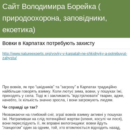
Сайт Володимира Борейка (
природоохорона, заповідники,
екоетика)
Вовки в Карпатах потребують захисту
http://www.natureexperts.org/vovky-v-karpatah-ne-shkidnyky-a-potrebuyut-
zahystu/
Про вовків, як про “шкідників” та “загрозу” в Карпатах традиційно
найбільше говорять взимку. Коли лютує зима, вовки, у пошуках їжі,
приходять у села. Тоді ж і закликають “відстрілювати” тварин, адже,
начебто, їх кількість значно зросла, і вони загрожують людям.
Чи справді це так?
Незважаючи на глибокий сніг, зграї вовків взимку активні у пошуках
їжі. Натрапивши на слід потенційної жертви (оленя, косулі чи лося),
вони переслідують її, як вправні велогонщики: вовки йдуть
“ланцюгом” один за одним, той, хто втомлюється відходить назад,