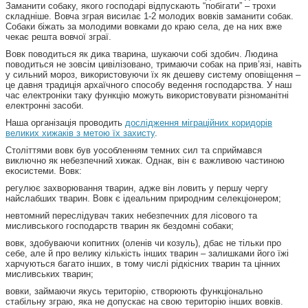
Заманити собаку, якого господарі відпускають “побігати” – трохи
складніше. Вовча зграя висилає 1-2 молодих вовків заманити собак.
Собаки біжать за молодими вовками до краю села, де на них вже
чекає решта вовчої зграї.
Вовк поводиться як дика тварина, шукаючи собі здобич. Людина
поводиться не зовсім цивілізовано, тримаючи собак на прив’язі, навіть
у сильний мороз, використовуючи їх як дешеву систему оповіщення –
це давня традиція архаїчного способу ведення господарства. У наш
час електроніки таку функцію можуть використовувати різноманітні
електронні засоби.
Наша організація проводить
дослідження міграційних коридорів
великих хижаків з метою їх захисту
.
Століттями вовк був уособленням темних сил та сприймався
виключно як небезпечний хижак. Однак, він є важливою частиною
екосистеми. Вовк:
регулює захворювання тварин, адже він ловить у першу чергу
найслабших тварин. Вовк є ідеальним природним селекціонером;
невтомний переслідувач таких небезпечних для лісового та
мисливського господарств тварин як бездомні собаки;
вовк, здобуваючи копитних (оленів чи козуль), дбає не тільки про
себе, але й про велику кількість інших тварин – залишками його їжі
харчуються багато інших, в тому числі рідкісних тварин та цінних
мисливських тварин;
вовки, займаючи якусь територію, створюють функціонально
стабільну зграю, яка не допускає на свою територію інших вовків.