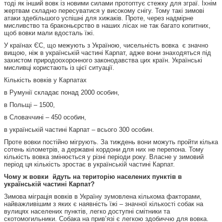
тоді як інший вовк із новими силами протоптує стежку для зграї. Їхнім
жертвам складно пересуватися у високому снігу. Тому такі зимові
атаки здебільшого успішні для хижаків. Проте, через надмірне
мисливство та браконьєрство в наших лісах не так багато копитних,
щоб вовки мали вдосталь їжі.
У країнах ЄС, що межують з Україною, чисельність вовка є значно
вищою, ніж в українській частині Карпат, адже вони знаходяться під
захистом природоохоронного законодавства цих країн. Українські
мисливці користають із цієї ситуації.
Кількість вовків у Карпатах
в Румунії складає понад 2000 особин,
в Польщі – 1500,
в Словаччині – 450 особин,
в українській частині Карпат – всього 300 особин.
Проте вовки постійно мігрують. За тиждень вони можуть пройти кілька
сотень кілометрів, а державні кордони для них не перепона. Тому
кількість вовка змінюється у різні періоди року. Власне у зимовий
період ця кількість зростає в українській частині Карпат.
Чому ж вовки йдуть на територію населених пунктів в
українській частині Карпат?
Зимова міграція вовків в Україну зумовлена кількома факторами,
найважливішим з яких є наявність їжі – значної кількості собак на
вулицях населених пунктів, легко доступні смітники та
скотомогильники. Собака на прив’язі є легкою здобиччю для вовка.